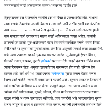
जनमानसाची नाडी ओळखण्यात एकनाथ महाराज पटाईत झाले.
त्रिगुणात्मक दत्त हे जनार्दन स्वामींचे आराध्य दैवत ते एकनाथांचेही होते. नाथांना
आता दत्ताचे ठिकाणीच उत्पत्ती विकास व लय आहे याची जाणीव झाली दत्त येऊनिया
उभा ठाकला…… जन्ममरणाचा फेरा चुकविला। मनाची आता अशी अवस्था झाली.
नाथ म्हणतात श्री दत्तात्रय हे माझ्या संपूर्ण अस्तित्वाला व्यापून आहेत. नाथांची
तपश्चर्या पूर्ण झाली. गुरु आज्ञेप्रमाणे पैठण हेच त्यांचे कार्यक्षेत्र बनले. त्यांचा विवाह
गिरीजाबाई या सुस्वाभावी मुलीशी झाला. संसारिक असूनही परमार्थ कसा साधता येतो.
याचे उत्तम उदाहरण म्हणजे एकनाथ महाराज आहेत. सूर्योदयापूर्वी ईश्वर चिंतन,
गोदावरी स्नान,ता पठण, दुपारी
ज्ञानेश्वरी
प्रवचन देणे, रात्री देवळात कीर्तन असा
त्यांचा दिनक्रम होता. अनुताप झाल्याशिवाय नामस्मरण होत नाही .हरिनाम हेच
शाश्वत आहे .सर्व धर्म,पंथ ,जाती एकाच
परमेश्वरास
प्राप्त करून देतात. मनात
वैराग्य आले पाहिजे. त्यासाठी भक्ती करणे गरजेचे आहे . बहुजन समाजात फिरल्याने
त्यांना सर्वांच्या बोलीभाषा अवगत होत्या. त्यामुळे बहुजन समाजाला समजेल अशा
त्यांच्या बोली भाषेत वाघ्या, मुरळी, जोगवा, गोंधळ या नित्यप्रकाराना भारुड रूपात
घालून त्यांनी अध्यात्म समजावून सांगितले. एका जनार्दनी असे आपल्याबरोबर गुरुचे
हे नाव जोडुन ते अभंग व आरत्यांचा शेवट करीत. नाथांनी ज्ञानेश्वरीचे संशोधन केले.