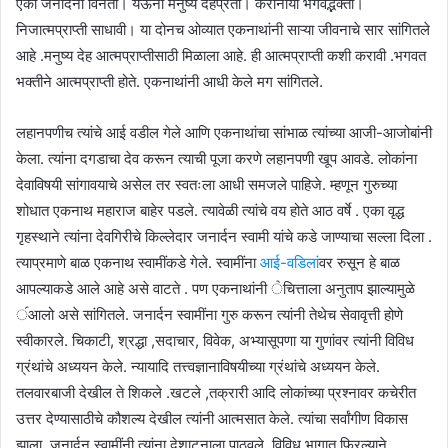
एका जनार्दनी विनंती। येऊनी मनुष्य देहप्रती। करोनीया भगवद्भक्ती।
निजात्मप्राप्ती साधावी। या दोनच ओव्यात एकनाथांनी साऱ्या जीवनाचे सार सांगितले
आहे .मनुष्य देह आत्मप्राप्तीसाठी मिळाला आहे. ही आत्मप्राप्ती कशी करावी .भगवत
भक्तीने आत्मप्राप्ती होते. एकनाथांनी आधी केले मग सांगितले.
लहानपणीच त्यांचे आई वडील गेले आणि एकनाथांचा सांभाळ त्यांच्या आजी-आजोबांनी
केला. त्यांना दगडाचा देव करून त्याची पूजा करणे लहानपणी खूप आवडे. लोकांना
देवाविषयी सांगावयाचे असेल तर स्वतःला आधी समजले पाहिजे. म्हणून गुरुच्या
शोधात एकनाथ महाराज बाहेर पडले. त्यावेळी त्यांचे वय होते आठ वर्षे . एका वृद्ध
गृहस्थाने त्यांना देवगिरीचे किल्लेदार जनार्दन स्वामी यांचे कडे जाण्याचा सल्ला दिला .
त्याप्रमाणे बाळ एकनाथ स्वामींकडे गेले. स्वामींना
आई-वडिलां
वर रुसून हे बाळ
आपल्याकडे आले आहे असे वाटते . पण एकनाथांनी ॓चित्ताला अनुताप झाल्यामुळे
॔आलो असे सांगितले. जनार्दन स्वामींना गुरु करून त्यांनी तेथेच सेवावृत्ती होणे
स्वीकारले. चिकाटी, श्रद्धा ,सदाचार, विवेक, अभ्यासूपणा या गुणांवर त्यांनी विविध
ग्रंथांचे अध्ययन केले. न्यायादि तत्त्वज्ञानाविषयीच्या ग्रंथांचे अध्ययन केले.
तलवारबाजी देखील ते शिकले .खटले ,तक्रारी आदि लोकांच्या प्रश्नावर कचेरीत
उत्तर देण्यासाठीचे कौशल्य देखील त्यांनी आत्मसात केले. त्यांचा सर्वांगीण विकास
झाला. जनार्दन स्वामींनी त्यांना देशाटनाला पाठवले. विविध भागात फिरल्याने