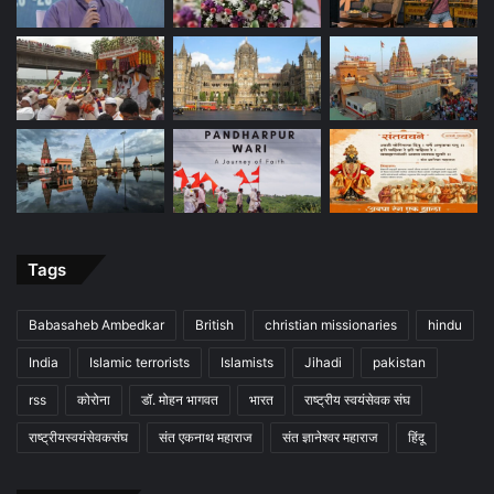
Tags
Babasaheb Ambedkar
British
christian missionaries
hindu
India
Islamic terrorists
Islamists
Jihadi
pakistan
rss
कोरोना
डॉ. मोहन भागवत
भारत
राष्ट्रीय स्वयंसेवक संघ
राष्ट्रीयस्वयंसेवकसंघ
संत एकनाथ महाराज
संत ज्ञानेश्वर महाराज
हिंदू