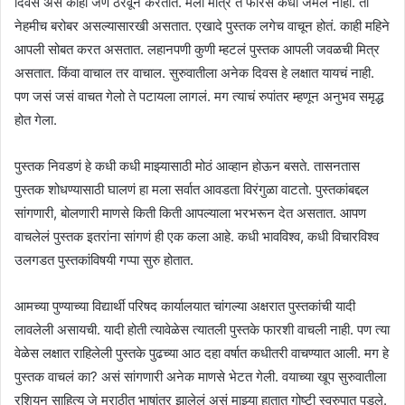
दिवस असं काही जण ठरवून करतात. मला मात्र ते फारसं कधी जमलं नाही. ती
नेहमीच बरोबर असल्यासारखी असतात. एखादे पुस्तक लगेच वाचून होतं. काही महिने
आपली सोबत करत असतात. लहानपणी कुणी म्हटलं पुस्तक आपली जवळची मित्र
असतात. किंवा वाचाल तर वाचाल. सुरुवातीला अनेक दिवस हे लक्षात यायचं नाही.
पण जसं जसं वाचत गेलो ते पटायला लागलं. मग त्याचं रुपांतर म्हणून अनुभव समृद्ध
होत गेला.
पुस्तक निवडणं हे कधी कधी माझ्यासाठी मोठं आव्हान होऊन बसते. तासनतास
पुस्तक शोधण्यासाठी घालणं हा मला सर्वात आवडता विरंगुळा वाटतो. पुस्तकांबद्दल
सांगणारी, बोलणारी माणसे किती किती आपल्याला भरभरून देत असतात. आपण
वाचलेलं पुस्तक इतरांना सांगणं ही एक कला आहे. कधी भावविश्व, कधी विचारविश्व
उलगडत पुस्तकांविषयी गप्पा सुरु होतात.
आमच्या पुण्याच्या विद्यार्थी परिषद कार्यालयात चांगल्या अक्षरात पुस्तकांची यादी
लावलेली असायची. यादी होती त्यावेळेस त्यातली पुस्तके फारशी वाचली नाही. पण त्या
वेळेस लक्षात राहिलेली पुस्तके पुढच्या आठ दहा वर्षात कधीतरी वाचण्यात आली. मग हे
पुस्तक वाचलं का? असं सांगणारी अनेक माणसे भेटत गेली. वयाच्या खूप सुरुवातीला
रशियन साहित्य जे मराठीत भाषांतर झालेलं असं माझ्या हातात गोष्टी स्वरुपात पडले.