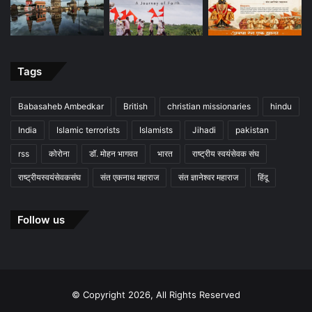
Tags
Babasaheb Ambedkar
British
christian missionaries
hindu
India
Islamic terrorists
Islamists
Jihadi
pakistan
rss
कोरोना
डॉ. मोहन भागवत
भारत
राष्ट्रीय स्वयंसेवक संघ
राष्ट्रीयस्वयंसेवकसंघ
संत एकनाथ महाराज
संत ज्ञानेश्वर महाराज
हिंदू
Follow us
© Copyright 2026, All Rights Reserved