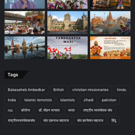
Tags
Babasaheb Ambedkar
British
christian missionaries
hindu
India
Islamic terrorists
Islamists
Jihadi
pakistan
rss
कोरोना
डॉ. मोहन भागवत
भारत
राष्ट्रीय स्वयंसेवक संघ
राष्ट्रीयस्वयंसेवकसंघ
संत एकनाथ महाराज
संत ज्ञानेश्वर महाराज
हिंदू