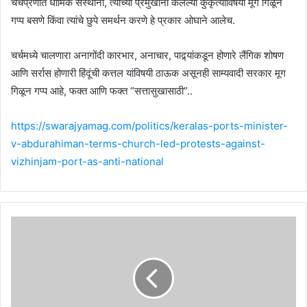
चर्चप्रणीत धार्मिक संस्थांनी, त्यांच्या प्रमुखांनी केलेल्या कुकृत्यांविषयी मूग गिळून
गप्प बसणे किंवा त्यांचे छुपे समर्थन करणे हे प्रकार ओघाने आलेच.
चर्चमध्ये चालणारा अनागोंदी कारभार, अनाचार, पाद्र्यांकडून होणारे लैंगिक शोषण
आणि सर्रास होणारी हिंदूंची कत्तल यांविषयी ठाऊक असूनही साम्यवादी सरकार मूग
गिळून गप्प आहे, फक्त आणि फक्त “सत्तासुखासाठी”..
https://swarajyamag.com/politics/keralas-ports-minister-
v-abdurahiman-terms-church-led-protests-against-
vizhinjam-port-as-anti-national