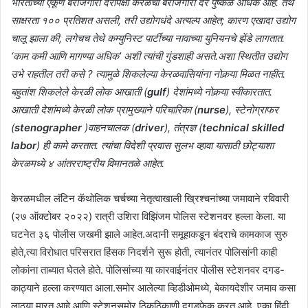
भारताच्या एकूण बेरोजगारी दरापेक्षा केरळचा बेरोजगारी दर पुष्कळ अधिक आहे. तेथे
साक्षरता १०० प्रतिशत असली, तरी उद्योगधंदे अत्यल्प आहेत; कारण एखादा उद्योग
चालू झाला की, लगेचच तेथे कम्युनिस्ट पार्टीच्या नावाच्या युनियनचे झेंडे लागतात.
‘काम कमी आणि मागण्या अधिक’ अशी त्यांची गुंडशाही असते.अशा स्थितीत उद्योग
उभे राहतील तरी कसे ? त्यामुळे शिकलेल्या केरळवासियांना नोकर्‍या मिळत नाहीत.
बहुतांश शिकलेले केरळी लोक आखाती (
gulf
) देशांमध्ये नोकर्‍या स्वीकारतात.
आखाती देशांमध्ये केरळी लोक प्रामुख्याने परिचारिका (
nurse
), स्टेनोग्राफर
(
stenographer
)वाहनचालक (
driver
), तंत्रज्ञ (
technical skilled
labor
) ही कामे करतात. त्यांचा विदेशी प्रवास सुलभ व्हावा यासाठी छोट्याशा
केरळमध्ये ४ आंतरराष्ट्रीय विमानतळे आहेत.
केरळमधील लॅटिन कॅथोलिक चर्चच्या नेतृत्वाखाली ख्रिश्चनांच्या जमावाने रविवारी
(२७ ऑक्टोबर २०२२) रात्री उशिरा विझिंजम पोलिस स्टेशनवर हल्ला केला. या
घटनेत ३६ पोलीस जखमी झाले आहेत.अदानी समूहाकडून बंदराचे कामकाज सुरु
होते,त्या विरोधात परिसरात हिंसक निदर्शने सुरू होती, त्यानंतर पोलिसांनी काही
लोकांना ताब्यात घेतले होते. पोलिसांच्या या कारवाईनंतर पोलीस स्टेशनवर दगड-
काठ्याने हल्ला करण्यात आला.समोर आलेल्या व्हिडीओमध्ये, बेकायदेशीर जमाव कसा
लाठ्या मारत आहे आणि स्टेशनसमोर ठिकठिकाणी दगडफेक करत आहे. एका हिंदी