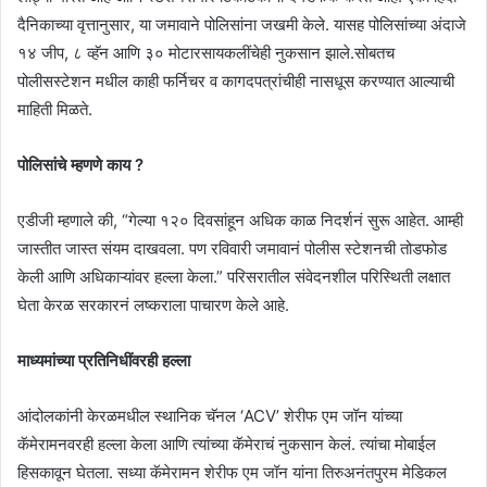
दैनिकाच्या वृत्तानुसार, या जमावाने पोलिसांना जखमी केले. यासह पोलिसांच्या अंदाजे
१४ जीप, ८ व्हॅन आणि ३० मोटारसायकलींचेही नुकसान झाले.सोबतच
पोलीसस्टेशन मधील काही फर्निचर व कागदपत्रांचीही नासधूस करण्यात आल्याची
माहिती मिळते.
पोलिसांचे म्हणणे काय ?
एडीजी म्हणाले की, “गेल्या १२० दिवसांहून अधिक काळ निदर्शनं सुरू आहेत. आम्ही
जास्तीत जास्त संयम दाखवला. पण रविवारी जमावानं पोलीस स्टेशनची तोडफोड
केली आणि अधिकाऱ्यांवर हल्ला केला.” परिसरातील संवेदनशील परिस्थिती लक्षात
घेता केरळ सरकारनं लष्कराला पाचारण केले आहे.
माध्यमांच्या प्रतिनिधींवरही हल्ला
आंदोलकांनी केरळमधील स्थानिक चॅनल ‘ACV’ शेरीफ एम जॉन यांच्या
कॅमेरामनवरही हल्ला केला आणि त्यांच्या कॅमेराचं नुकसान केलं. त्यांचा मोबाईल
हिसकावून घेतला. सध्या कॅमेरामन शेरीफ एम जॉन यांना तिरुअनंतपुरम मेडिकल