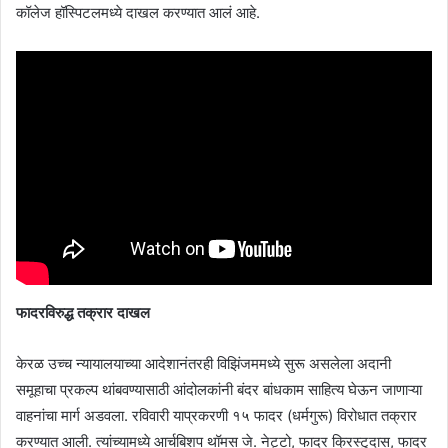
कॉलेज हॉस्पिटलमध्ये दाखल करण्यात आलं आहे.
फादरविरुद्ध तक्रार दाखल
केरळ उच्च न्यायालयाच्या आदेशानंतरही विझिंजममध्ये सुरू असलेला अदानी
समूहाचा प्रकल्प थांबवण्यासाठी आंदोलकांनी बंदर बांधकाम साहित्य घेऊन जाणाऱ्या
वाहनांचा मार्ग अडवला. रविवारी याप्रकरणी १५ फादर (धर्मगुरू) विरोधात तक्रार
करण्यात आली. त्यांच्यामध्ये आर्चबिशप थॉमस जे. नेट्टो, फादर क्रिस्टुदास, फादर