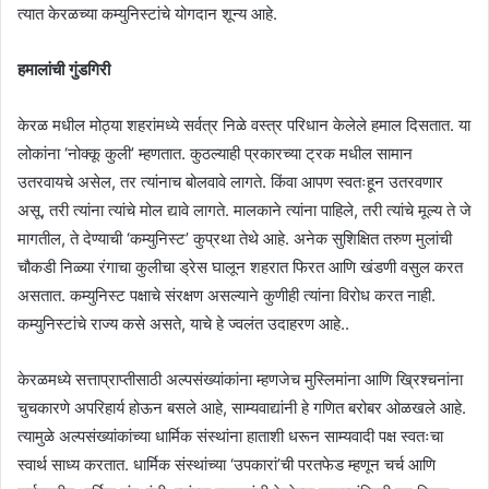
त्यात केरळच्या कम्युनिस्टांचे योगदान शून्य आहे.
हमालांची गुंडगिरी
केरळ मधील मोठ्या शहरांमध्ये सर्वत्र निळे वस्त्र परिधान केलेले हमाल दिसतात. या
लोकांना ‘नोक्कू कुली’ म्हणतात. कुठल्याही प्रकारच्या ट्रक मधील सामान
उतरवायचे असेल, तर त्यांनाच बोलवावे लागते. किंवा आपण स्वतःहून उतरवणार
असू, तरी त्यांना त्यांचे मोल द्यावे लागते. मालकाने त्यांना पाहिले, तरी त्यांचे मूल्य ते जे
मागतील, ते देण्याची ‘कम्युनिस्ट’ कुप्रथा तेथे आहे. अनेक सुशिक्षित तरुण मुलांची
चौकडी निळ्या रंगाचा कुलीचा ड्रेस घालून शहरात फिरत आणि खंडणी वसुल करत
असतात. कम्युनिस्ट पक्षाचे संरक्षण असल्याने कुणीही त्यांना विरोध करत नाही.
कम्युनिस्टांचे राज्य कसे असते, याचे हे ज्वलंत उदाहरण आहे..
केरळमध्ये सत्ताप्राप्तीसाठी अल्पसंख्यांकांना म्हणजेच मुस्लिमांना आणि ख्रिश्चनांना
चुचकारणे अपरिहार्य होऊन बसले आहे, साम्यवाद्यांनी हे गणित बरोबर ओळखले आहे.
त्यामुळे अल्पसंख्यांकांच्या धार्मिक संस्थांना हाताशी धरून साम्यवादी पक्ष स्वतःचा
स्वार्थ साध्य करतात. धार्मिक संस्थांच्या ‘उपकारां’ची परतफेड म्हणून चर्च आणि