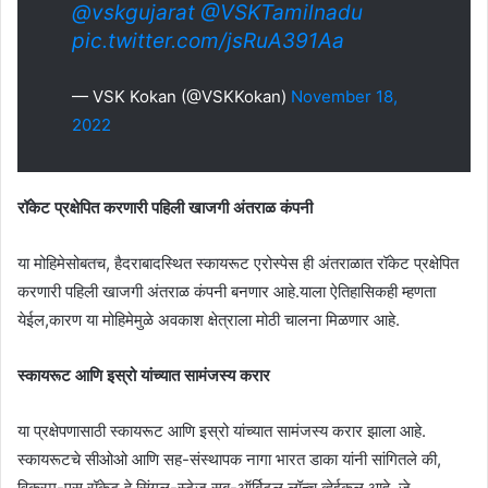
@vskgujarat
@VSKTamilnadu
pic.twitter.com/jsRuA391Aa
— VSK Kokan (@VSKKokan)
November 18,
2022
रॉकेट प्रक्षेपित करणारी पहिली खाजगी अंतराळ कंपनी
या मोहिमेसोबतच, हैदराबादस्थित स्कायरूट एरोस्पेस ही अंतराळात रॉकेट प्रक्षेपित
करणारी पहिली खाजगी अंतराळ कंपनी बनणार आहे.याला ऐतिहासिकही म्हणता
येईल,कारण या मोहिमेमुळे अवकाश क्षेत्राला मोठी चालना मिळणार आहे.
स्कायरूट आणि इस्रो यांच्यात सामंजस्य करार
या प्रक्षेपणासाठी स्कायरूट आणि इस्रो यांच्यात सामंजस्य करार झाला आहे.
स्कायरूटचे सीओओ आणि सह-संस्थापक नागा भारत डाका यांनी सांगितले की,
विक्रम-एस रॉकेट हे सिंगल-स्टेज सब-ऑर्बिटल लॉन्च व्हेईकल आहे. जे