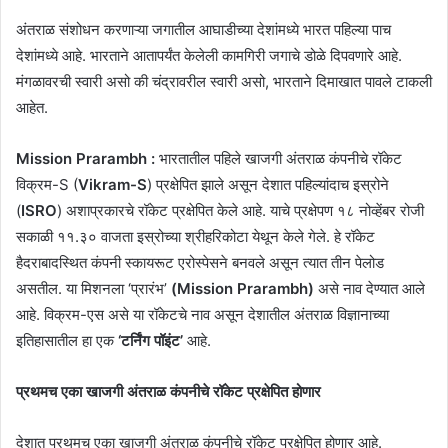
अंतराळ संशोधन करणाऱ्या जगातील आघाडीच्या देशांमध्ये भारत पहिल्या पाच
देशांमध्ये आहे. भारताने आतापर्यंत केलेली कामगिरी जगाचे डोळे दिपवणारे आहे.
मंगळावरची स्वारी असो की चंद्रावरील स्वारी असो, भारताने दिमाखात पावले टाकली
आहेत.
Mission Prarambh :
भारतातील पहिले खाजगी अंतराळ कंपनीचे रॉकेट
विक्रम-S (
Vikram-S
) प्रक्षेपित झाले असून देशात पहिल्यांदाच इस्रोने
(
ISRO
) अशाप्रकारचे रॉकेट प्रक्षेपित केले आहे. याचे प्रक्षेपण १८ नोव्हेंबर रोजी
सकाळी ११.३० वाजता इस्रोच्या श्रीहरिकोटा येथून केले गेले. हे रॉकेट
हैदराबादस्थित कंपनी स्कायरूट एरोस्पेसने बनवले असून त्यात तीन पेलोड
असतील. या मिशनला ‘प्रारंभ’
(Mission Prarambh)
असे नाव देण्यात आले
आहे. विक्रम-एस असे या रॉकेटचे नाव असून देशातील अंतराळ विज्ञानाच्या
इतिहासातील हा एक
‘टर्निंग पॉइंट’
आहे.
प्रथमच एका खाजगी अंतराळ कंपनीचे रॉकेट प्रक्षेपित होणार
देशात प्रथमच एका खाजगी अंतराळ कंपनीचे रॉकेट प्रक्षेपित होणार आहे.