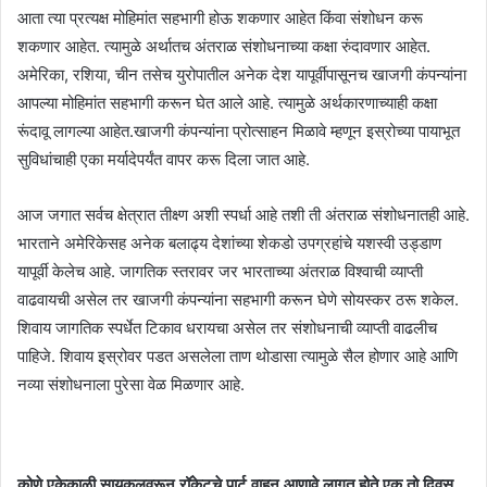
आता त्या प्रत्यक्ष मोहिमांत सहभागी होऊ शकणार आहेत किंवा संशोधन करू
शकणार आहेत. त्यामुळे अर्थातच अंतराळ संशोधनाच्या कक्षा रुंदावणार आहेत.
अमेरिका, रशिया, चीन तसेच युरोपातील अनेक देश यापूर्वीपासूनच खाजगी कंपन्यांना
आपल्या मोहिमांत सहभागी करून घेत आले आहे. त्यामुळे अर्थकारणाच्याही कक्षा
रूंदावू लागल्या आहेत.खाजगी कंपन्यांना प्रोत्साहन मिळावे म्हणून इस्रोच्या पायाभूत
सुविधांचाही एका मर्यादेपर्यंत वापर करू दिला जात आहे.
आज जगात सर्वच क्षेत्रात तीक्ष्ण अशी स्पर्धा आहे तशी ती अंतराळ संशोधनातही आहे.
भारताने अमेरिकेसह अनेक बलाढ्य देशांच्या शेकडो उपग्रहांचे यशस्वी उड्डाण
यापूर्वी केलेच आहे. जागतिक स्तरावर जर भारताच्या अंतराळ विश्वाची व्याप्ती
वाढवायची असेल तर खाजगी कंपन्यांना सहभागी करून घेणे सोयस्कर ठरू शकेल.
शिवाय जागतिक स्पर्धेत टिकाव धरायचा असेल तर संशोधनाची व्याप्ती वाढलीच
पाहिजे. शिवाय इस्रोवर पडत असलेला ताण थोडासा त्यामुळे सैल होणार आहे आणि
नव्या संशोधनाला पुरेसा वेळ मिळणार आहे.
कोणे एकेकाळी सायकलवरून रॉकेटचे पार्ट वाहून आणावे लागत होते,एक तो दिवस