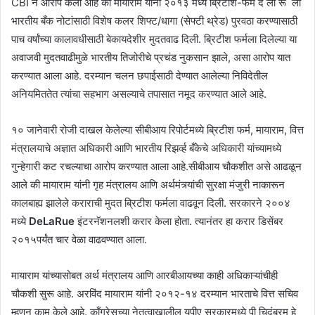
CBI ने आरोप केला आहे की मायाराम यांनी २०१३ मध्ये ब्रिटीश-फर्म दे ला रू
ला
भारतीय बँक नोटांसाठी विशेष कलर शिफ्ट/धागा (सेफ्टी थ्रेड) पुरवठा करण्यासाठी
पाच वर्षांच्या कालावधीसाठी बेकायदेशीर मुदतवाढ दिली. ब्रिटीश फर्मला दिलेल्या या
अवाजवी मुदतवाढीमुळे भारतीय तिजोरीचे प्रचंड नुकसान झाले, असा आरोप यात
करण्यात आला आहे. दरम्यान चलन छपाईसाठी देण्यात आलेल्या निविदेतील
अनियमिततेत त्यांचा सहभाग असल्याचे तपासात नमूद करण्यात आले आहे.
१० जानेवारी रोजी दाखल केलेल्या सीबीआय रिपोर्टमध्ये ब्रिटीश फर्म, मायाराम, वित्त
मंत्रालयाचे अज्ञात अधिकारी आणि भारतीय रिझर्व्ह बँकेचे अधिकारी यांच्यामध्ये
गुन्हेगारी कट रचल्याचा आरोप करण्यात आला आहे.सीबीआय चौकशीत असे आढळून
आले की मायाराम यांनी गृह मंत्रालय आणि अर्थमंत्र्यांची सुरक्षा मंजुरी नाकारून
कालबाह्य झालेले कराराची मुदत ब्रिटीश फर्मला वाढवून दिली. सरकारने २००४
मध्ये
DeLaRue
इंटरनॅशनलशी करार केला होता. त्यानंतर हा करार डिसेंबर
२०१५पर्यंत चार वेळा वाढवण्यात आला.
मायाराम यांच्यासोबत अर्थ मंत्रालय आणि आरबीआयच्या काही अधिकाऱ्यांचीही
चौकशी सुरू आहे. अरविंद मायाराम यांनी २०१२-१४ दरम्यान भारताचे वित्त सचिव
म्हणून काम केले आहे. काँग्रेसच्या नेतृत्वाखालील यूपीए सरकारमध्ये पी चिदंबरम हे