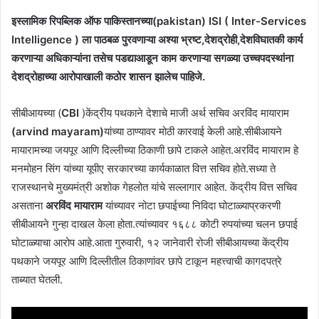
इस्लामिक रिपब्लिक ऑफ पाकिस्तानच्या(pakistan) ISI ( Inter-Services
Intelligence ) ला पाठबळ पुरवणाऱ्या अश्या भ्रष्ट,देशद्रोही,देशविघातकी कार्य
करणाऱ्या अधिकाऱ्यांना तसेच पडद्याआडून काम करणाऱ्या सगळ्या उच्चपदस्थांना
देशद्रोहाच्या आरोपाखाली कठोर शासन झालेच पाहिजे.
सीबीआयच्या (
CBI
)केंद्रीय पथकाने देशाचे माजी अर्थ सचिव अरविंद मायाराम
(arvind mayaram)
यांच्या ठाण्यावर मोठी कारवाई केली आहे.सीबीआयने
मायारामच्या जयपूर आणि दिल्लीच्या ठिकाणी छापे टाकले आहेत.अरविंद मायाराम हे
मनमोहन सिंग यांच्या यूपीए सरकारच्या कार्यकाळात वित्त सचिव होते.सध्या ते
राजस्थानचे मुख्यमंत्री अशोक गेहलोत यांचे सल्लागार आहेत. केंद्रीय वित्त सचिव
असताना
अरविंद मायाराम
यांच्यावर नोटा छपाईच्या निविदा घोटाळ्याप्रकरणी
सीबीआयने गुन्हा दाखल केला होता.त्यांच्यावर १६८८ कोटी रुपयांच्या चलन छपाई
घोटाळ्याचा आरोप आहे.आता गुरुवारी, १२ जानेवारी रोजी सीबीआयच्या केंद्रीय
पथकाने जयपूर आणि दिल्लीतील ठिकाणांवर छापे टाकून महत्त्वाची कागदपत्रे
ताब्यात घेतली.