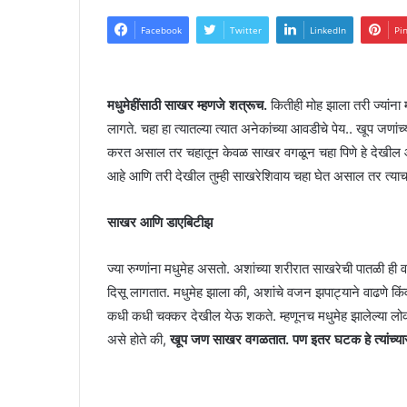
Facebook
Twitter
LinkedIn
Pi
मधुमेहींसाठी साखर म्हणजे शत्रूच.
कितीही मोह झाला तरी ज्यांन
लागते. चहा हा त्यातल्या त्यात अनेकांच्या आवडीचे पेय.. खूप जणां
करत असाल तर चहातून केवळ साखर वगळून चहा पिणे हे देखील आरोग्
आहे आणि तरी देखील तुम्ही साखरेशिवाय चहा घेत असाल तर त्याचा
साखर आणि डाएबिटीझ
ज्या रुग्णांना मधुमेह असतो. अशांच्या शरीरात साखरेची पातळी ही
दिसू लागतात. मधुमेह झाला की, अशांचे वजन झपाट्याने वाढणे किं
कधी कधी चक्कर देखील येऊ शकते. म्हणूनच मधुमेह झालेल्या लोक
असे होते की,
खूप जण साखर वगळतात. पण इतर घटक हे त्यांच्यास