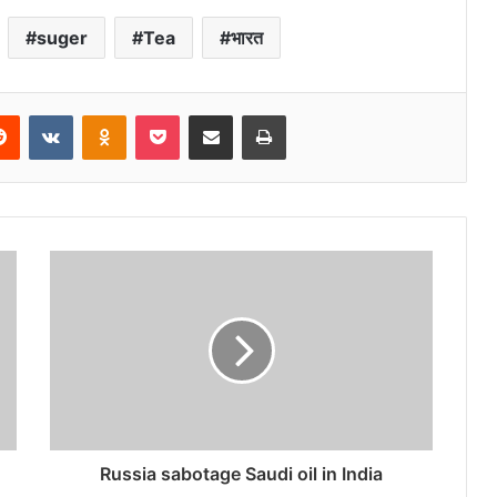
suger
Tea
भारत
erest
Reddit
VKontakte
Odnoklassniki
Pocket
Share via Email
Print
Russia sabotage Saudi oil in India