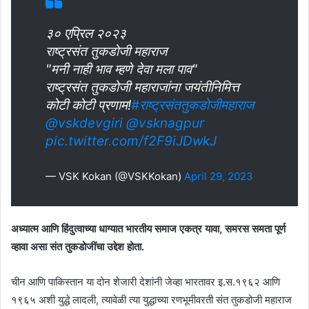
३० एप्रिल २०२३
राष्ट्रसंत तुकडोजी महाराज
"मनी नाही भाव म्हणे देवा मला पाव"
राष्ट्रसंत तुकडोजी महाराजांना जयंतीनिमित्त
कोटी कोटी प्रणाम!
#राष्ट्रसंततुकडोजीमहाराज
@vskdevgiri
@vsknagpur
pic.twitter.com/f2F9iJDwkJ
— VSK Kokan (@VSKKokan)
April 29, 2023
अध्यात्म आणि हिंदुत्वाच्या धाग्यात भारतीय समाज एकत्र यावा, समरस समता पूर्ण
व्हावा असा संत तुकडोजींचा उद्देश होता.
चीन आणि पाकिस्तान या दोन शेजारी देशांनी जेव्हा भारतावर इ.स.१९६२ आणि
१९६५ अशी युद्धे लादली, त्यावेळी त्या युद्धाच्या रणभूमीवरती संत तुकडोजी महाराज