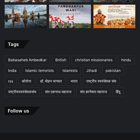
Tags
Babasaheb Ambedkar
British
christian missionaries
hindu
India
Islamic terrorists
Islamists
Jihadi
pakistan
rss
कोरोना
डॉ. मोहन भागवत
भारत
राष्ट्रीय स्वयंसेवक संघ
राष्ट्रीयस्वयंसेवकसंघ
संत एकनाथ महाराज
संत ज्ञानेश्वर महाराज
हिंदू
Follow us