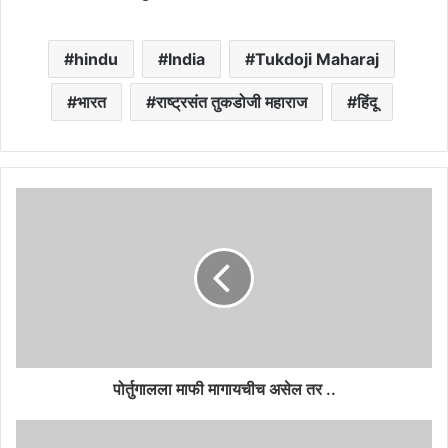
hindu
India
Tukdoji Maharaj
भारत
राष्ट्रसंत तुकडोजी महाराज
हिंदू
पोर्तुगालला माफी मागायचीच असेल तर ..