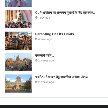
CJP आंदोलन का अध्ययन युवाओं के लिए आवश्यक..
1 day ago
Parenting Has Its Limits….
4 days ago
कळसाचे दर्शन…
2 weeks ago
चर्चगेट स्टेशनवर विठ्ठलभक्तीचा अनोखा सोहळा…
2 weeks ago