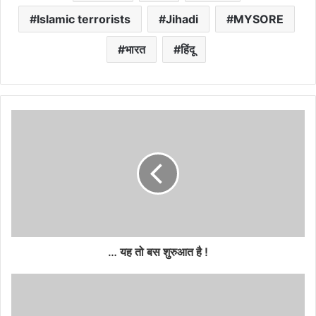
Islamic terrorists
Jihadi
MYSORE
भारत
हिंदू
… यह तो बस शुरुआत है !