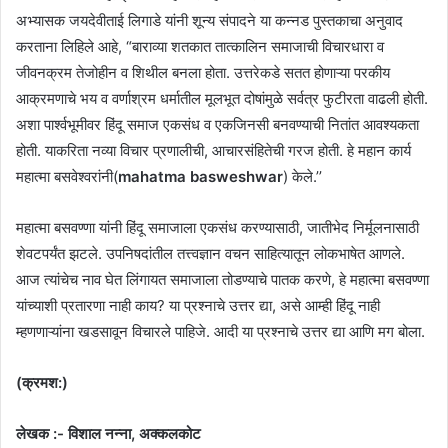
अभ्यासक जयदेवीताई लिगाडे यांनी शून्य संपादने या कन्नड पुस्तकाचा अनुवाद
करताना लिहिले आहे, “बाराव्या शतकात तात्कालिन समाजाची विचारधारा व
जीवनक्रम तेजोहीन व शिथील बनला होता. उत्तरेकडे सतत होणाऱ्या परकीय
आक्रमणाचे भय व वर्णाश्रम धर्मातील मूलभूत दोषांमुळे सर्वत्र फुटीरता वाढली होती.
अशा पार्श्वभूमीवर हिंदू समाज एकसंध व एकजिनसी बनवण्याची नितांत आवश्यकता
होती. याकरिता नव्या विचार प्रणालीची, आचारसंहितेची गरज होती. हे महान कार्य
महात्मा बसवेश्वरांनी(
mahatma basweshwar
) केले.’’
महात्मा बसवण्णा यांनी हिंदू समाजाला एकसंध करण्यासाठी, जातीभेद निर्मूलनासाठी
शेवटपर्यंत झटले. उपनिषदांतील तत्त्वज्ञान वचन साहित्यातून लोकभाषेत आणले.
आज त्यांचेच नाव घेत लिंगायत समाजाला तोडण्याचे पातक करणे, हे महात्मा बसवण्णा
यांच्याशी प्रतारणा नाही काय? या प्रश्नाचे उत्तर द्या, असे आम्ही हिंदू नाही
म्हणणाऱ्यांना खडसावून विचारले पाहिजे. आदी या प्रश्नाचे उत्तर द्या आणि मग बोला.
(क्रमश:‌)
लेखक :- विशाल नन्ना, अक्कलकोट