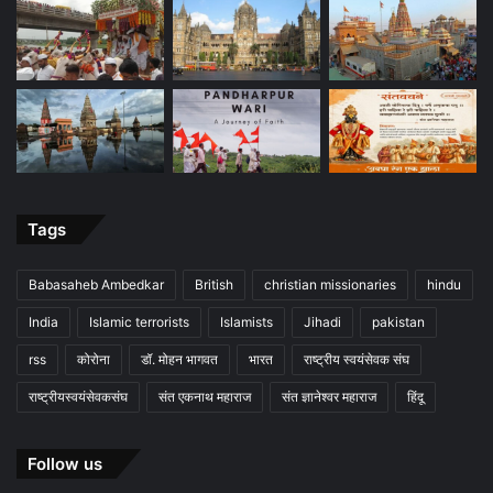
Tags
Babasaheb Ambedkar
British
christian missionaries
hindu
India
Islamic terrorists
Islamists
Jihadi
pakistan
rss
कोरोना
डॉ. मोहन भागवत
भारत
राष्ट्रीय स्वयंसेवक संघ
राष्ट्रीयस्वयंसेवकसंघ
संत एकनाथ महाराज
संत ज्ञानेश्वर महाराज
हिंदू
Follow us