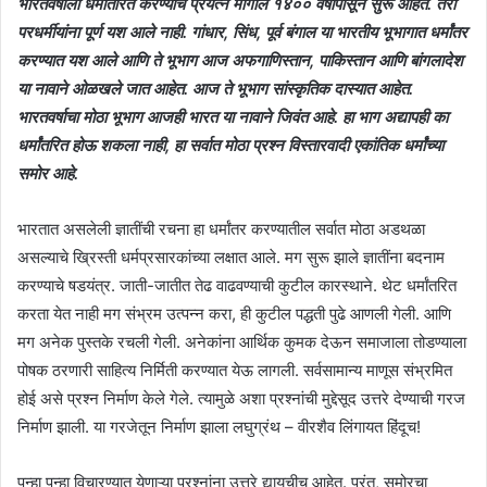
भारतवर्षाला धर्मांतरित करण्याचे प्रयत्न मागील १४०० वर्षांपासून सुरू आहेत. तरी
परधर्मीयांना पूर्ण यश आले नाही. गांधार, सिंध, पूर्व बंगाल या भारतीय भूभागात धर्मांतर
करण्यात यश आले आणि ते भूभाग आज अफगाणिस्तान, पाकिस्तान आणि बांगलादेश
या नावाने ओळखले जात आहेत. आज ते भूभाग सांस्कृतिक दास्यात आहेत.
भारतवर्षाचा मोठा भूभाग आजही भारत या नावाने जिवंत आहे. हा भाग अद्यापही का
धर्मांतरित होऊ शकला नाही, हा सर्वात मोठा प्रश्न विस्तारवादी एकांतिक धर्मांच्या
समोर आहे.
भारतात असलेली ज्ञातींची रचना हा धर्मांतर करण्यातील सर्वात मोठा अडथळा
असल्याचे ख्रिस्ती धर्मप्रसारकांच्या लक्षात आले. मग सुरू झाले ज्ञातींना बदनाम
करण्याचे षडयंत्र. जाती-जातीत तेढ वाढवण्याची कुटील कारस्थाने. थेट धर्मांतरित
करता येत नाही मग संभ्रम उत्पन्न करा, ही कुटील पद्धती पुढे आणली गेली. आणि
मग अनेक पुस्तके रचली गेली. अनेकांना आर्थिक कुमक देऊन समाजाला तोडण्याला
पोषक ठरणारी साहित्य निर्मिती करण्यात येऊ लागली. सर्वसामान्य माणूस संभ्रमित
होई असे प्रश्न निर्माण केले गेले. त्यामुळे अशा प्रश्नांची मुद्देसूद उत्तरे देण्याची गरज
निर्माण झाली. या गरजेतून निर्माण झाला लघुग्रंथ – वीरशैव लिंगायत हिंदूच!
पुन्हा पुन्हा विचारण्यात येणाऱ्या प्रश्नांना उत्तरे द्यायचीच आहेत. परंतु, समोरचा