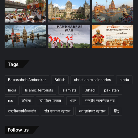
Tags
Babasaheb Ambedkar
British
christian missionaries
hindu
India
Islamic terrorists
Islamists
Jihadi
pakistan
rss
कोरोना
डॉ. मोहन भागवत
भारत
राष्ट्रीय स्वयंसेवक संघ
राष्ट्रीयस्वयंसेवकसंघ
संत एकनाथ महाराज
संत ज्ञानेश्वर महाराज
हिंदू
Follow us