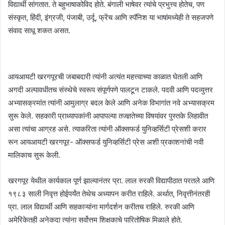
विद्यार्थी सांगतात. ते बहुभाषाकोविद होते. बंगाली भाषेवर त्यांचे प्रभुत्त्व होतेच, पण
संस्कृत, हिंदी, इंग्रजी, पंजाबी, उर्दू, फ्रेंच आणि स्पॅनिश या भाषांमध्येही ते सहजपणे
संवाद साधू शकत असत.
आयआयटी खरगपूरची जबाबदारी त्यांनी अत्यंत महत्त्वाच्या काळात घेतली आणि
अगदी अल्पावधीतच संस्थेचे स्वरूप संपूर्णपणे पालटून टाकले. पदवी आणि पदव्युत्तर
अभ्यासक्रमांत त्यांनी आमुलाग्र बदल केले आणि अनेक विभागांत नवे अभ्यासक्रम
सुरू केले. सहकारी प्राध्यापकांनी आपापल्या तज्ज्ञतेच्या विषयांवर पुस्तके लिहावीत
असा त्यांचा आग्रह असे. त्याकरिता त्यांनी ऑक्सफर्ड युनिव्हर्सिटी प्रेसशी करार
रून आयआयटी खरगपूर- ऑक्सफर्ड युनिव्हर्सिटी प्रेस अशी प्रकाशनांची नवी
मालिकाच सुरू केली.
खरगपूर येथील कार्यकाल पूर्ण झाल्यानंतर प्रा. लाल रुरकी विद्यापीठात परतले आणि
१९८३ साली निवृत्त होईपर्यंत तेथेच अध्यापन करीत राहिले. अर्थात, निवृत्तीनंतरही
प्रा. लाल विद्यार्थी आणि सहकाऱ्यांना मार्गदर्शन करीतच राहिले. रुरकी आणि
अमेरिकेतही अनेकदा त्यांना सर्वोत्तम शिक्षकाचे पारितोषिक मिळाले होते.