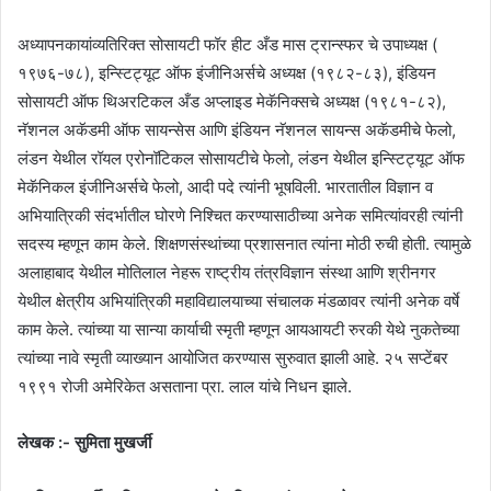
अध्यापनकायांव्यतिरिक्त सोसायटी फॉर हीट अँड मास ट्रान्स्फर चे उपाध्यक्ष (
१९७६-७८), इन्स्टिट्यूट ऑफ इंजीनिअर्सचे अध्यक्ष (१९८२-८३), इंडियन
सोसायटी ऑफ थिअरटिकल अँड अप्लाइड मेकॅनिक्सचे अध्यक्ष (१९८१-८२),
नॅशनल अकॅडमी ऑफ सायन्सेस आणि इंडियन नॅशनल सायन्स अकॅडमीचे फेलो,
लंडन येथील रॉयल एरोनॉटिकल सोसायटीचे फेलो, लंडन येथील इन्स्टिट्यूट ऑफ
मेकॅनिकल इंजीनिअर्सचे फेलो, आदी पदे त्यांनी भूषविली. भारतातील विज्ञान व
अभियात्रिकी संदर्भातील घोरणे निश्चित करण्यासाठीच्या अनेक समित्यांवरही त्यांनी
सदस्य म्हणून काम केले. शिक्षणसंस्थांच्या प्रशासनात त्यांना मोठी रुची होती. त्यामुळे
अलाहाबाद येथील मोतिलाल नेहरू राष्ट्रीय तंत्रविज्ञान संस्था आणि श्रीनगर
येथील क्षेत्रीय अभियांत्रिकी महाविद्यालयाच्या संचालक मंडळावर त्यांनी अनेक वर्षे
काम केले. त्यांच्या या सान्या कार्याची स्मृती म्हणून आयआयटी रुरकी येथे नुकतेच्या
त्यांच्या नावे स्मृती व्याख्यान आयोजित करण्यास सुरुवात झाली आहे. २५ सप्टेंबर
१९९१ रोजी अमेरिकेत असताना प्रा. लाल यांचे निधन झाले.
लेखक :- सुमिता मुखर्जी