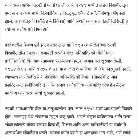
या विषयात अभियांत्रिकीची पदवी घेतली आणि १९४९ मध्ये ते लंडन विद्यापीठातून
एमएस व १९५५ मध्ये कॅलिफोर्निया इन्स्टिट्यूट ऑफ टेक्नॉलॉजीमधून पीएचडी
झाले. घन यांत्रिकी (सॉलिड मेकॅनिक्स) आणि स्थितीस्थापकत्त्व (इलॅस्टिसिटी) हे
त्यांच्या संशोधनाचे विषय होते.
परदेशातील शिक्षण पूर्ण झाल्यानंतर लाल यांनी १९५९मध्ये तेव्हाच्या रुरकी
विद्यापीठातील (आता आयआयटी रुरकी) यंत्र अभियांत्रिकी (मेकॅनिकल
इंजीनिअरिंग) विभागात सहाय्यक प्राध्यापक म्हणून अध्यापनास सुरुवात केली.
१९६४ ते ६७ आणि १९७२ ते ७८ या काळात ते या विभागाचे विभागप्रमुखही झाले.
त्यांच्याच कारकिर्दीत येथे औद्योगिक अभियांत्रिकी विभाग (डिपार्टमेन्ट ऑफ
इंडस्ट्रियल इंजीनिअरिंग) आणि उत्पादन औद्योगिक अभियांत्रिकीमधील बीटेक
पदवी अभ्यासक्रम यांची सुरुवात झाली.
रुरकी आयआयटीमधील या अनुभवानंतर प्रा. लाल १९७८ मध्ये आयआयटी मिळाले
होते.. खरगपूर येथे संचालक म्हणून रुजू झाले. आपले मोहक व्यक्तिमत्त्व आणि उत्तम
संवादकौशल्ये यांच्या बळावर विद्यार्थी, शिक्षक आणि अन्य कर्मचारीवर्ग या सर्वांत ते
अल्पावधित लोकप्रिय बनले. त्यांच्या वर्गात बसणे हा आनंदाचा भाग असे, असे त्यांचे