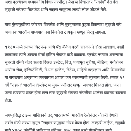
अशा प्रत्येकच मध्यमवर्गीय विचारसरणीतून येणाऱ्या विचारांवर “स्कीम” देत देत
सुब्रतो रॉयच्या चिटफंड आणि सहारा समूहाला लाखो लोक जोडले गेले.
याच गुंतवणुकीच्या जोरावर बिस्कीट आणि मुरमुऱ्याच्या पुड्या विकणारा सुब्रतो रॉय
अचानक भारतीय माध्यमात नवा बिजनेस टायकून म्हणून मिरवू लागला.
१९८०
मध्ये त्याच्या चिटफंड आणि पॅरा बँकिंग वरती सरकारने रोख लावताच, काही
काळातच त्याने आपला मोर्चा हौसिंग सेक्टर कडे वळवला. प्रचंड नफ्यात असणाऱ्या
सुब्रतो रॉयने नंतर सहारा रिअल इस्टेट, वित्त, पायाभूत सुविधा, मीडिया, मनोरंजन,
आरोग्य सेवा, हॉस्पिटॅलिटी, रिअल इस्टेट, रिटेल, माहिती तंत्रज्ञान आणि विमानसेवा
या सगळ्याच अग्रगण्य व्यवसायात आपला जम बसवण्याची सुरुवात केली. तब्बल ११
वर्षे “सहारा” भारतीय क्रिकेटचा मुख्य स्पॉन्सर म्हणून जगभर मिरवत होता. जसा
जसा व्यवसाय वाढत होता तास तास सुब्रतो रॉयच्या संपत्तीचा आलेख वाढतच चालला
होता.
जगप्रसिद्ध टाइम्स मासिकाने तर, भारतामध्ये ,भारतीय रेल्वेनंतर नौकरी देणारी
सर्वात मोठी संस्था म्हणून “सहारा”समूहाचा गौरव केला होता. लक्झरी लाईफ, न्यूयॉर्क
मध्ये
४४००
कोटींची आलिशान हॉटेल्स, १७० एकर मध्ये गौतमीनगर मध्ये