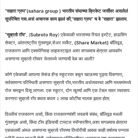
“सहारा ग्रुप”(sahara group ) भारतीय संघाच्या क्रिकेट जर्सीवर असलेलं
सुपरिचित नाव.असं अचानक काय झालं की,”सहारा ग्रुप” च बे “सहारा” झालाय.
“सुब्रतो रॉय”
, (
Subroto Roy
) एकेकाळी भारताच्या रियल इस्टेट, हाऊसिंग
सेक्टर, आंतराष्ट्रीय गुंतवणूक,शेअर मार्केट,
(Share Market)
बॉलिवूड,
राजकारण आणि एक्सपेन्सिव्ह लाइफस्टाइल अशा सगळ्याच क्षेत्रात आयकॉन
असणाऱ्या सुब्रतो रॉयवर जेलमध्ये जाण्याची वेळ का आली?
कोणे एकेकाळी आपल्या सेकंड हॅन्ड स्कुटरवर बसून खाऊच्या पुड्या विकणारा,
सर्वसामान्य परिस्थिती असणारा सुब्रतो रॉय,भारतीय अर्थव्यवस्था आणि माध्यमांमध्ये
रोज चमकून दिसू लागला. एक स्कुटर, दोन खुर्च्या आणि एक टेबल यावर व्यवसाय
करणारा सुब्रतो रॉय बघता बघता २ लाख कोटींचा मालक झाला होता.
दिल्लीचं राजकारण असो, किंवा राजकारण्यांशी जवळचे संबंध, बॉलिवूड मधली
गुंतवणूक असो, किंवा टीम इंडियाची टायटल स्पॉन्सरशिप,अशा सगळ्याच क्षेत्रात
एककलमी अंमल असणाऱ्या सुब्रतो रॉयच्या तिजोरीची आवक काही वर्षातच पन्नास