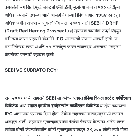
वसवलेली मेगासिटी,मुंबई जवळची अँबी व्हॅली, मुलांच्या लग्नात
५००
कोटींहून
अधिक रुपयांची उधळण आणि आजही देशाच्या विविध भागात
१७६४
एकरहून
अधिक जमीन असणाऱ्या सुब्रतो रॉय याला
२००९
साली
SEBI
ने
DRHP
(
Draft Red Herring Prospectus
) म्हणजेच कंपनीचा संपूर्ण रिझ्युम
मागितला कारण सहाराने कंपनीने
IPO
आणण्याची योजना आखली होती. या
मागणीनंतरच खऱ्या अर्थाने ११ लाखांहून जास्त नौकरदार असणाऱ्या “सहारा”
कंपनीच्या पतनाची सुरुवात झाली.
SEBI VS SUBRATO ROY:-
सन
२००९
मध्ये, सहाराने
SEBI
ला त्यांच्या
सहारा इंडिया रिअल इस्टेट कॉर्पोरेशन
लिमिटेड
आणि
सहारा हाउसिंग इन्व्हेस्टमेंट कॉर्पोरेशन लिमिटेड
या दोन कंपन्यांचा
IPO
आणण्याचा प्रस्ताव दिला होता. सेबीला सहाराच्या कागदपत्रांमध्ये तफावत
आढळून आली. सहारावर गुंतवणूकदारांच्या पैशांचा गैरवापर केल्याचा आरोप करत
त्यांच्या दोन्ही कंपन्यांच्यातीन कोटी गुंतवणूकदारांकडून
२४,०००
कोटी रुपये गोळा