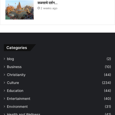
कळसाचे दर्शन…
2 weeks ago
Categories
blog
(2)
Business
(10)
Christianity
(44)
Culture
(234)
Education
(44)
Entertainment
(40)
Environment
(31)
Health and Wellness
(41)