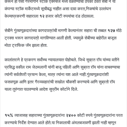
करून हा पैसा गैरमार्गाने स्टॉक एक्स्चेंज मध्ये वळवण्याचा ठपका ठेवत सेबी ने या
कंपन्या स्टॉक मार्केटमध्ये सूचीबद्ध नाहीत असा दावा करत,निकषांचे उल्लंघन
केल्याप्रकरणी सहाराला
१२
हजार कोटी रुपयांचा दंड ठोठावला.
सेबीने गुंतवणूकदारांच्या कागदपत्रांची मागणी केल्यानंतर सहारा ची तब्बल
१२७
मोठे
ट्रक्स भरून कागदपत्रे मागविण्यात आली होती. ज्यामुळे सेबीच्या बाहेरील बाजूस
मोठा ट्राफिक जॅम झाला होता.
कालांतराने हे प्रकरण सर्वोच्च न्यायालयात पोहोचले. जिथे सुब्रत रॉय यांच्या वतीने
प्रसिद्ध वकील राम जेठमलानी यांनी बाजू पहिली आणि सुब्रत रॉय यांना वाचवण्याचा
त्यांनी सर्वतोपरी प्रयत्न केला, मात्र त्यांना यश आले नाही.गुंतवणूकदारांशी
फसवणूक आणि इतर गैरव्यवहारांची सखोल चौकशी करण्याचे आणि सुब्रतो रॉय
याला तुरुंगात पाठवण्याचे आदेश सुप्रीम कोर्टाने दिले.
१५%
व्याजासह सहाराच्या गुंतवणूकदारांना
२४००
कोटी रुपये गुंतवणूकदारांना परत
करण्याचे निर्देश देण्यात आले होते.या निकालाची अंमलबजावणी झाली नाही म्हणून