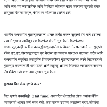
पटींनी वाढत चालली होती. सर्वसामान्य परिस्थितीतून असामान्य यश कमावणाऱ्या
आणि स्वतःच्या व्यावसायिक आणि वैयक्तिक जीवनाचं पतन करणाऱ्या सुब्रतो रॉयल
तात्पुरता दिलासा म्हणून, पॅरोल वर सोडण्यात आलेलं आहे.
भारतीय मध्यमवर्गीय गुंतवणूकदारांना आपलं टार्गेट करून,सुब्रतो रॉय याने आपल्या
एका मित्राच्या साथीतून एक चिटफंड कंपनी सुरु केली. चिटफंडच्या
माध्यमातून,काही ठराविक काळ,गुंतवणूकदारांना अविश्वसनीय परतावा देऊन सुब्रतो
रॉयने हळू हळू गोरखपूरपासून सुरु केलेला हा व्यवसाय भारतभर वाढवला. गरीब आणि
मध्यमवर्गीय संकुचित असंकुचित विचारसरणीच्या गुंतवणूकदारांना त्याने चिटफंडमध्ये
गुंतवणूक करण्यासाठी भाग पाडले आणि हळूहळू आपल्या चिटफंड व्यवसायाचं रूपांतर
पॅरा बँकिंग मध्ये करण्याचा प्रयत्न सुरु केला.
मुळातच चिट फंड म्हणजे काय?
चिट म्हणजे वचनचिठ्ठी, (
chit fund
) असंघटित क्षेत्रातील लोक, ज्यांचा बँकिंग
व्यवहाराशी अत्यंत कमी संबंध येतो, अशा समान उत्पन्न असलेल्या गरजू लोकांना