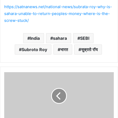
https://satnanews.net/national-news/subrata-roy-why-is-
sahara-unable-to-return-peoples-money-where-is-the-
screw-stuck/
India
sahara
SEBI
Subroto Roy
भारत
सुब्रतो रॉय