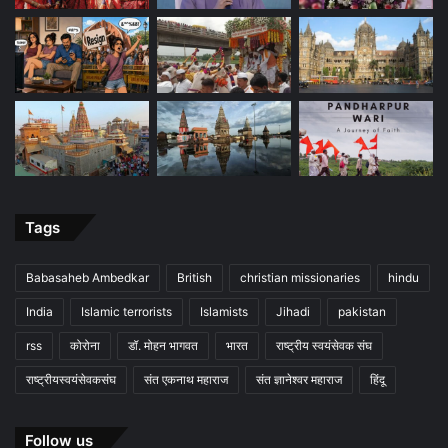
Tags
Babasaheb Ambedkar
British
christian missionaries
hindu
India
Islamic terrorists
Islamists
Jihadi
pakistan
rss
कोरोना
डॉ. मोहन भागवत
भारत
राष्ट्रीय स्वयंसेवक संघ
राष्ट्रीयस्वयंसेवकसंघ
संत एकनाथ महाराज
संत ज्ञानेश्वर महाराज
हिंदू
Follow us