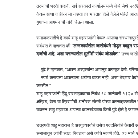
तरुणांची भरती करावी. सर्व सरकारी कार्यालयामध्ये जेथे जेथे ५०% 
केवळ साधा जाहीरनामा नव्हता तर भारतात दिले गेलेले पहिले आरक्षण ह
युगाच्या आगमनाची नांदी घेऊन आला.
समाजक्रांतीचे हे कार्य शाहू महाराजांनी केवळ आपल्या संस्थानापुरते 
संबंधात ते म्हणतात की
“लग्नकार्यातील जातीबंधने मोडून काढून राजघरा
दर्जाची आहे, अशा घराण्यातील मुलींशी संबंध जोडावेत.”
उच्च जातींच
पुढे ते म्हणतात, “आपण अस्पृश्यांना अमानुष वागणूक देतो. परिणाम
स्पर्श करायला आपल्याला अयोग्य वाटत नाही. असा भेदभाव वेदांत
करतील.”
शाहू महाराजांनी हिंदु वारसाहक्काचा निर्बंध १७ जानेवारी १९२० रोज
क्षत्रिय, वैश्य या त्रिवर्णांची अनौरस संतती यांच्या वारसाहक्का
यावरुन शाहू महाराज आपल्या कालखंडाच्या किती पुढे होते हे जाणत्या
छत्रपती शाहू महाराज हे अस्पृश्यवर्गाचे तसेच पददलितांचे कैवारी आह
समाजातुन त्यांनी स्वत: निवडावा असे त्यांचे म्हणणे होते. २२ मार्