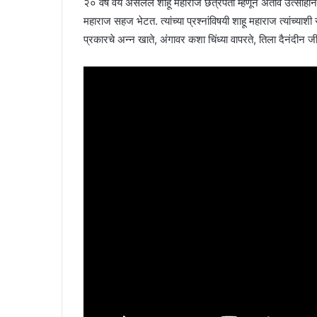
२० वर्ष वय असलेले शाहू महाराज छत्रपती म्हणून अतीव उत्साहाने 
महाराज सहज भेटत. त्यांच्या प्रश्नांविषयी शाहू महाराज त्यांच
प्रकारचे अन्न खाते, अंगावर कशा चिंध्या वापरते, तिला दैनंदीन ज