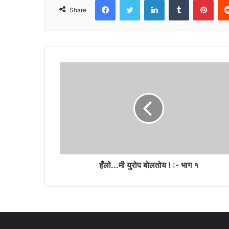
Share
हँलो...मी युरोप बोलतोय ! :- भाग १