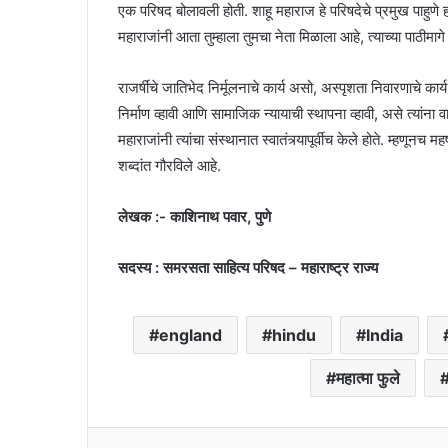
एक परिषद बोलावली होती. शाहू महाराज हे परिषदेचे प्रमुख पाहुणे 
महाराजांनी आता तुम्हाला तुमचा नेता मिळाला आहे, त्याच्या पाठीमाग
राजर्षींचे जातिभेद निर्मूलनाचे कार्य असो, अस्पृशता निवारणाचे 
निर्माण व्हावी आणि सामाजिक न्यायाची स्थापना व्हावी, असे त्यांना
महाराजांनी त्यांचा संस्थानात स्वातंत्र्यापूर्वीच केले होते. म्हणूनच म
शब्दांत गौरविले आहे.
लेखक :- काशिनाथ पवार, पुणे
सदस्य : समरसता साहित्य परिषद – महाराष्ट्र राज्य
england
hindu
India
महात्मा फुले
Facebook
Twitter
LinkedIn
Tumblr
Pint