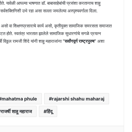
होते. यावेळी आपल्या भाषणात डॉ. बाबासाहेबांची प्रसंशा करतानाच शाहू
े सर्वशक्तिनिशी उभे रहा असा सल्ला जमलेल्या अस्पृश्यवर्गाला दिला.
कार्य असो वा शिक्षणप्रसाराचे कार्य असो, कृतीयुक्त सामाजिक समरसता समाजात
 वाटत होते. स्वतंत्र भारतात झालेले सामाजिक सुधारणांचे सगळे प्रयत्न
हर्षी विठ्ठल रामजी शिंदे यांनी शाहू महाराजांना
“सर्वांगपूर्ण राष्ट्रपुरुष”
अशा
mahatma phule
rajarshi shahu maharaj
राजर्षी शाहू महाराज
हिंदू
erest
Reddit
VKontakte
Odnoklassniki
Pocket
Share via Email
Print