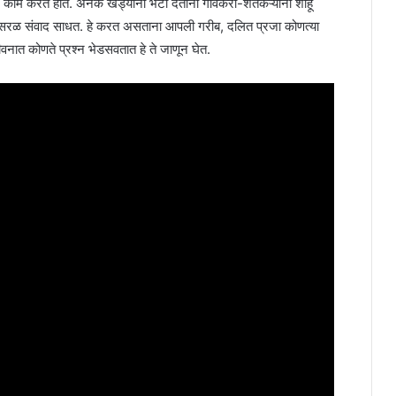
कामे करत होते. अनेक खेड्यांना भेटी देताना गावकरी-शेतकऱ्यांना शाहू
्याशी सरळ संवाद साधत. हे करत असताना आपली गरीब, दलित प्रजा कोणत्या
ीवनात कोणते प्रश्न भेडसवतात हे ते जाणून घेत.