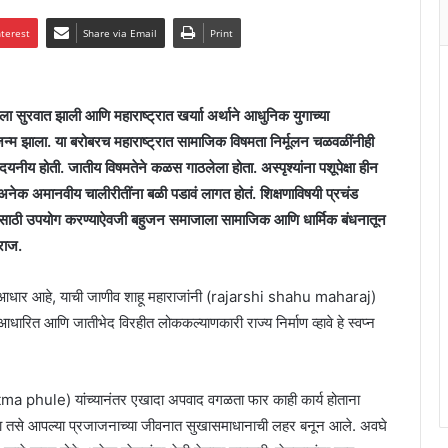
nterest
Share via Email
Print
ला सुरवात झाली आणि महाराष्ट्रात खर्याा अर्थाने आधुनिक युगाच्या
जन्म झाला. या बरोबरच महाराष्ट्रात सामाजिक विषमता निर्मूलन चळवळींनीही
यनीय होती. जातीय विषमतेने कळस गाठलेला होता. अस्पृश्यांना पशूपेक्षा हीन
 अनेक अमानवीय चालीरीतींना बळी पडावं लागत होतं. शिक्षणाविषयी प्रचंड
साठी उपयोग करण्याऐवजी बहुजन समाजाला सामाजिक आणि धार्मिक बंधनातून
ाराज.
आधार आहे, याची जाणीव शाहू महाराजांनी (rajarshi shahu maharaj)
ारित आणि जातीभेद विरहीत लोककल्याणकारी राज्य निर्माण व्हावे हे स्वप्न
atma phule) यांच्यानंतर एखादा अपवाद वगळता फार काही कार्य होताना
 यावा तसे आपल्या प्रजाजनाच्या जीवनात सुखासमाधानाची लहर बनून आले. अवघे