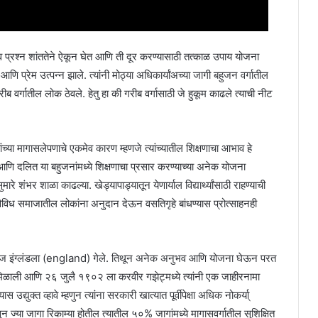
ी व प्रश्न शांततेने ऐकून घेत आणि ती दूर करण्यासाठी तत्काळ उपाय योजना
णि प्रेम उत्पन्न झाले. त्यांनी मोठ्या अधिकार्यांअच्या जागी बहुजन वर्गातील
रीब वर्गातील लोक ठेवले. हेतु हा की गरीब वर्गासाठी जे हुकूम काढले त्याची नीट
ांच्या मागासलेपणाचे एकमेव कारण म्हणजे त्यांच्यातील शिक्षणाचा आभाव हे
्गीय आणि दलित या बहुजनांमध्ये शिक्षणाचा प्रसार करण्याच्या अनेक योजना
रे शंभर शाळा काढल्या. खेड्यापाड्यातून येणार्याल विद्यार्थ्यांसाठी राहण्याची
णे विविध समाजातील लोकांना अनुदान देऊन वसतिगृहे बांधण्यास प्रोत्साहनही
 महाराज इंग्लंडला (england) गेले. तिथून अनेक अनुभव आणि योजना घेऊन परत
ना मिळाली आणि २६ जुलै १९०२ ला करवीर गझेट्मध्ये त्यांनी एक जाहीरनामा
ास उद्युक्त व्हावे म्हणुन त्यांना सरकारी खात्यात पूर्वीपेक्षा अधिक नोकर्या्
न ज्या जागा रिकाम्या होतील त्यातील ५०% जागांमध्ये मागासवर्गातील सुशिक्षित