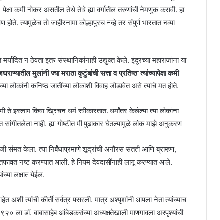
पेक्षा कमी नोकर असतील तेथे तेथे ह्या वर्गातील तरुणांची नेमणुक करावी. हा
ोते. त्यामुळेच तो जाहीरनामा कोल्हापुरच नव्हे तर संपुर्ण भारतात नव्या
मर्यादित न ठेवता इतर संस्थानिकांनाही उद्युक्त केले. इंदूरच्या महाराजांना या
ण्यातील मुलांनी ज्या मराठा कुटुंबांची सत्ता व प्रतिष्ठा त्यांच्यापेक्षा कमी
्या लोकांनी कनिष्ठ जातींच्या लोकांशी विवाह जोडावेत असे त्यांचे मत होते.
ी ते इस्लाम किंवा ख्रिचन धर्म स्वीकारतात. धर्मांतर केलेल्या त्या लोकांना
 सांगीतलेला नाही. ह्या गोष्टीत मी पुढाकार घेतल्यामुळे लोक माझे अनुकरण
ी संमत केला. त्या निर्बंधाप्रमाणे शूद्रांची अनौरस संतती आणि ब्राम्हण,
तील तफावत नष्ट करण्यात आली. हे नियम देवदासींनाही लागू करण्यात आले.
ंच्या लक्षात येईल.
ेत अशी त्यांची कीर्ती सर्वत्र पसरली. मात्र अश्पृशांनी आपला नेता त्यांच्याच
च १९२० ला डॉ. बाबासाहेब आंबेडकरांच्या अध्यक्षतेखाली माणगावला अस्पृश्यांची