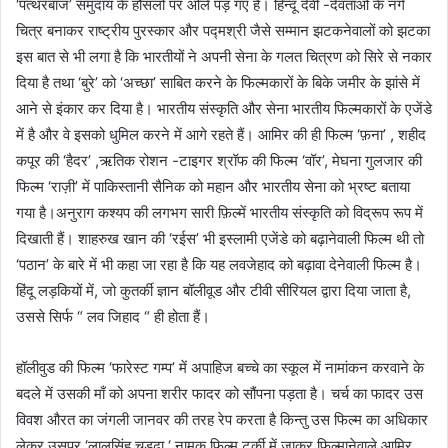
‘पत्थरबाज’ समुदाय के हौंसलों पर ओले पड़ गए हैं। हिन्दू देवी -देवताओं के नंगे
चित्र बनाकर राष्ट्रीय पुरस्कार और पद्मश्री जैसे सम्मान झटकनेवालों को झटका
इस बात से भी लगा है कि भारतीयों ने अपनी सेना के गलत चित्रण को सिरे से नकार
दिया है तथा ‘बुरे’ को ‘अच्छा’ साबित करने के फिल्मकारों के बिके जमीर के झांसे में
आने से इंकार कर दिया है। भारतीय संस्कृति और सेना भारतीय फिल्मकारों के एजेंडे
में है और वे इसको धुमिल करने में आगे रहते हैं। आमिर की ही फिल्म ‘फ़ना’ , शहीद
कपूर की ‘हैदर’ ,ऋतिक रोशन -टाइगर श्रॉफ की फिल्म ‘वॉर’, मेघना गुलजार की
फिल्म ‘राज़ी’ में पाकिस्तानी सैनिक को महान और भारतीय सेना को भ्रष्ट बताया
गया है।अनुराग कश्यप की लगभग सारी फ़िल्में भारतीय संस्कृति को विद्रूप रूप में
दिखाती हैं। शाहरुख खान की ‘रईस’ भी इस्लामी एजेंडे को बढ़ानेवाली फिल्म थी तो
‘पठान’ के बारे में भी कहा जा रहा है कि यह लवजेहाद को बढ़ावा देनेवाली फिल्म है।
हिंदू लड़कियों में, जो कुतर्की ज्ञान बॉलीवूड और टीवी सीरियल द्वारा दिया जाता है,
उससे सिर्फ “ लव जिहाद “ ही होता हैं।
हॉलीवुड की फिल्म ‘फारेस्ट गम्प’ में अपाहिज बच्चे का स्कूल में नामांकन करवाने के
बदले में उसकी माँ को अपना शरीर फादर को सौंपना पड़ता है। चर्च का फादर उस
विवश औरत का जंगली जानवर की तरह रेप करता है किन्तु उस फिल्म का अधिकार
लेकर उसपर ‘लालसिंह चड्ढा ‘ नामक फिल्म टर्की में जाकर फिल्मानेवाले आमिर