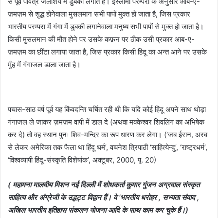
से पूर्व पवित्र जलाशय में डुबकी लगाते हैं। इस्लामी परम्परा के अनुसार आब-ए-
ज़मज़म से शुद्ध होनेवाला मुसलमान सभी पापों मुक्त हो जाता है, जिस प्रकार
भारतीय परम्परा में गंगा में डुबकी लगानेवाला मनुष्य सभी पापों से मुक्त हो जाता है।
किसी मुसलमान की मौत होने पर उसके कफ़न पर ठीक उसी प्रकार आब-ए-
ज़मज़म का छींटा लगाया जाता है, जिस प्रकार किसी हिंदू का अन्त आने पर उसके
मुँह में गंगाजल डाला जाता है।
पचास-साठ वर्ष पूर्व यह किंवदन्ति चर्चित रही थी कि यदि कोई हिंदू अपने साथ थोड़ा
गंगाजल ले जाकर ज़मज़म वापी में डाल दे (अथवा मक्केश्वर शिवलिंग का अभिषेक
कर दे) तो वह स्थान पुनः शिव-मन्दिर का रूप धारण कर लेगा। (‘जब ईरान, अरब
से लेकर अमेरिका तक फैला था हिंदू धर्म’, वचनेश त्रिपाठी ‘साहित्येन्दु’, ‘राष्ट्रधर्म’,
‘विश्वव्यापी हिंदू-संस्कृति विशेषांक’, अक्टूबर, 2000, पृ. 20)
( महामना मालवीय मिशन नई दिल्ली में शोधकर्ता कुमार गुंजन अग्रवाल संस्कृत
साहित्य और अंग्रेजी के उद्भट्ट विद्वान हैं। वे ‘भारतीय धरोहर , सभ्यता संवाद ,
अखिल भारतीय इतिहास संकलन योजना आदि के साथ काम कर चुके हैं।)