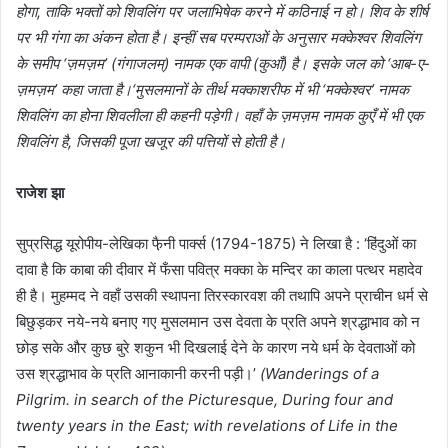
होगा, ताकि भक्तों को शिवलिंग पर जलाभिषेक करने में कठिनाई न हो। शिव के शीर्ष
पर भी गंगा का अंकन होता है। इन्हीं सब परम्पराओं के अनुसार मक्केश्वर शिवलिंग
के समीप ‘ज़मज़म’ (गंगाजलम्) नामक एक वापी (कुआँ) है। इसके जल को ‘आब-ए-
ज़मज़म’ कहा जाता है।‘मुसलमानों के तीर्थ मक्काशरीफ में भी ‘मक्केश्वर’ नामक
शिवलिंग का होना शिवलीला ही कहनी पड़ेगी। वहाँ के ज़मज़म नामक कुएँ में भी एक
शिवलिंग है, जिसकी पूजा खजूर की पत्तियों से होती है।
राजेश झा
सुप्रसिद्ध यूरोपीय-लेखिका फै़नी पार्क्स (1794-1875) ने लिखा है : ‘हिंदुओं का
दावा है कि काबा की दीवार में फँसा पवित्र मक्का के मन्दिर का काला पत्थर महादेव
ही है। मुहम्मद ने वहाँ उसकी स्थापना तिरस्कारवश की तथापि अपने प्राचीन धर्म से
बिछुड़कर नये-नये बनाए गए मुसलमान उस देवता के प्रति अपने श्रद्धाभाव को न
छोड़ सके और कुछ बुरे शकुन भी दिखलाई देने के कारण नये धर्म के देवताओं को
उस श्रद्धाभाव के प्रति आनाकानी करनी पड़ी।’
(Wanderings of a
Pilgrim. in search of the Picturesque, During four and
twenty years in the East; with revelations of Life in the