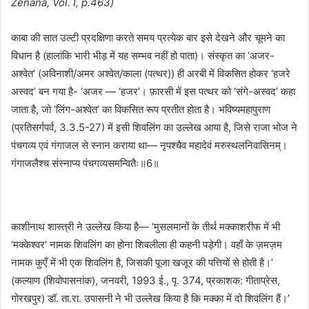
Zenana, Vol. I, p.463)
काबा की सात उल्टी प्रदक्षिणा करते समय प्रत्येक बार इसे देखने और चूमने का
विधान है (हालांकि भारी भीड़ में यह सम्भव नहीं हो पाता)। संस्कृत का ‘अजर-
अश्वेत’ (अविनाशी/अमर अश्वेत/काला (पत्थर)) ही अरबी में विकसित होकर ‘हजरे
अस्वद’ बन गया है- ‘अजर — ‘हजर’। फ़ारसी में इस पत्थर को ‘संगे-अस्वद’ कहा
जाता है, जो ‘लिंग-अश्वेत’ का विकसित रूप प्रतीत होता है। भविष्यमहापुराण
(प्रतिसर्गपर्व, 3.3.5-27) में इसी शिवलिंग का उल्लेख आया है, जिसे राजा भोज ने
पंचगव्य एवं गंगाजल से स्नान कराया था— नृपश्चैव महादेवं मरुस्थलनिवासिनम्।
गंगाजलैश्च संस्नाप्य पंचगव्यसमन्वितैः॥6॥
काशीनाथ शास्त्री ने उल्लेख किया है— ‘मुसलमानों के तीर्थ मक्काशरीफ में भी
‘मक्केश्वर’ नामक शिवलिंग का होना शिवलीला ही कहनी पड़ेगी। वहाँ के ज़मज़म
नामक कुएँ में भी एक शिवलिंग है, जिसकी पूजा खजूर की पत्तियों से होती है।’
(कल्याण (शिवोपासनांक), जनवरी, 1993 ई., पृ. 374, प्रकाशक: गीताप्रेस,
गोरखपुर) डॉ. ता.रा. उपासनी ने भी उल्लेख किया है कि मक्का में दो शिवलिंग हैं।’