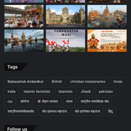
Tags
Babasaheb Ambedkar
British
christian missionaries
hindu
India
Islamic terrorists
Islamists
Jihadi
pakistan
rss
कोरोना
डॉ. मोहन भागवत
भारत
राष्ट्रीय स्वयंसेवक संघ
राष्ट्रीयस्वयंसेवकसंघ
संत एकनाथ महाराज
संत ज्ञानेश्वर महाराज
हिंदू
Follow us