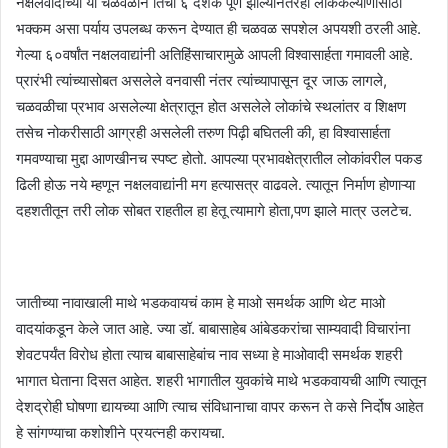
नक्षलवादाच्या या चळवळीने तिची ६ दशके पूर्ण झाल्यानंतरही लोककल्याणासाठी
भक्कम असा पर्याय उपलब्ध करून देण्यात ही चळवळ सपशेल अपयशी ठरली आहे.
गेल्या ६०वर्षांत नक्षलवाद्यांनी अतिहिंसाचारामुळे आपली विश्वासार्हता गमावली आहे.
प्रारंभी त्यांच्यासोबत असलेले वनवासी नंतर त्यांच्यापासून दूर जाऊ लागले,
चळवळीचा प्रभाव असलेल्या क्षेत्रातून होत असलेले लोकांचे स्थलांतर व शिक्षण
तसेच नोकरीसाठी आग्रही असलेली तरुण पिढ़ी बघितली की, हा विश्वासार्हता
गमवण्याचा मुद्दा आणखीनच स्पष्ट होतो. आपल्या प्रभावक्षेत्रातील लोकांवरील पकड
ढिली होऊ नये म्हणून नक्षलवाद्यांनी मग हत्यासत्र वाढवले. त्यातून निर्माण होणाऱ्या
दहशतीतून तरी लोक सोबत राहतील हा हेतू त्यामागे होता,पण झाले मात्र उलटेच.
जातीच्या नावाखाली माथे भडकवायचं काम हे माओ समर्थक आणि थेट माओ
वादयांकडून केले जात आहे. ज्या डॉ. बाबासाहेब आंबेडकरांचा साम्यवादी विचारांना
शेवटपर्यंत विरोध होता त्याच बाबासाहेबांच नाव सध्या हे माओवादी समर्थक शहरी
भागात घेताना दिसत आहेत. शहरी भागातील युवकांचे माथे भडकवायची आणि त्यातून
देशद्रोही घोषणा द्यायच्या आणि त्याच संविधानाचा वापर करून ते कसे निर्दोष आहेत
हे सांगण्याचा कशोशीने प्रयत्नही करायचा.