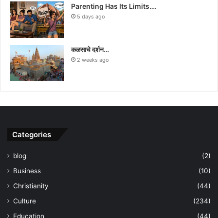
Parenting Has Its Limits….
5 days ago
कळसाचे दर्शन…
2 weeks ago
Categories
blog
(2)
Business
(10)
Christianity
(44)
Culture
(234)
Education
(44)