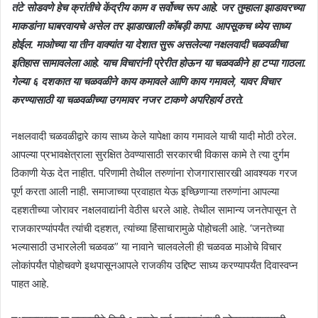
तंटे सोडवणे हेच क्रांतीचे केंद्रीय काम व सर्वोच्च रूप आहे. जर तुम्हाला झाडावरच्या
माकडांना घाबरवायचे असेल तर झाडाखाली कोंबड़ी कापा. आपसूकच ध्येय साध्य
होईल. माओच्या या तीन वाक्यांत या देशात सुरू असलेल्या नक्षलवादी चळवळीचा
इतिहास सामावलेला आहे. याच विचारांनी प्रेरीत होऊन या चळवळीने हा टप्पा गाठला.
गेल्या ६ दशकात या चळवळीने काय कमावले आणि काय गमावले, यावर विचार
करण्यासाठी या चळवळीच्या उगमावर नजर टाकणे अपरिहार्य ठरते.
नक्षलवादी चळवळीद्वारे काय साध्य केले यापेक्षा काय गमावले याची यादी मोठी ठरेल.
आपल्या प्रभावक्षेत्राला सुरक्षित ठेवण्यासाठी सरकारची विकास कामे ते त्या दुर्गम
ठिकाणी येऊ देत नाहीत. परिणामी तेथील तरुणांना रोजगारासारखी आवश्यक गरज
पूर्ण करता आली नाही. समाजाच्या प्रवाहात येऊ इच्छिणाऱ्या तरुणांना आपल्या
दहशतीच्या जोरावर नक्षलवाद्यांनी वेठीस धरले आहे. तेथील सामान्य जनतेपासून ते
राजकारण्यांपर्यंत त्यांची दहशत, त्यांच्या हिंसाचारामुळे पोहोचली आहे. ‘जनतेच्या
भल्यासाठी उभारलेली चळवळ” या नावाने चालवलेली ही चळवळ माओचे विचार
लोकांपर्यंत पोहोचवणे इथपासूनआपले राजकीय उद्दिष्ट साध्य करण्यापर्यंत दिवास्वप्न
पाहत आहे.