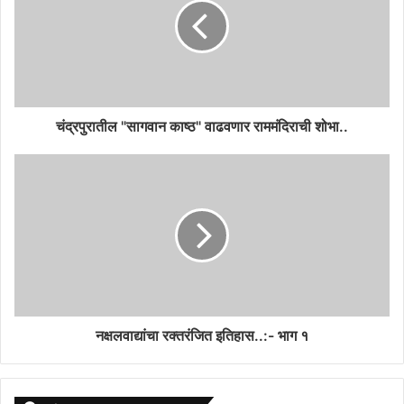
चंद्रपुरातील "सागवान काष्ठ" वाढवणार राममंदिराची शोभा..
नक्षलवाद्यांचा रक्तरंजित इतिहास..:- भाग १