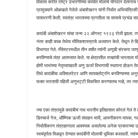
विकास करीत राष्ट्र उभारणीच्या कार्यात मोलाचे योगदान देतानाच स्
प्रामुख्याने ओळखले गेलेले अंबाशेखरन यांनी निर्वात अभियांत्रिकी 
पायाभरणी केली. स्वतंत्र भारताच्या प्रगतीला या सायाचे प्रचंड साह
कादंबी अंबाशेखरन यांचा जन्म २२ ऑगस्ट १९२३ रोजी झाला. त्यांन
नंतर काही काळ तेथेच भौतिकशास्त्राचे अध्यापन केले. तेथून ते ब
विभागात गेले. मँचेस्टरमधील तीन वर्षांत त्यांनी अणूची संरचना
बनविण्याचे तंत्र आत्मसात केले. या क्षेत्रातील तज्ज्ञांची भारत
होमी भाभांच्या नेतृत्त्वाखाली अणु ऊर्जा विभागाची स्थापना होऊन त
तिथे कादंबींचा अक्सिलरेटर आणि सायक्लोट्रॉन बनविण्याच्या अनु
फक्त भारताची पहिली अणुभट्टी विकसित करण्यातच नव्हे, तर त्या
ज्या एका तंत्रामुळे कादंबीचं नाव भारतीय इतिहासात कोरलं गेलं ते
डिस्चार्ज गेज, औष्णिक ऊजी संवाहन मापी, आयनीकरण मापक, गळ
निर्वातीकरण तंत्रज्ञानाला आवश्यक असलेल्या अनेक प्रकारच्या उपकर
स्वयंपूर्णता मिळवून देण्यात कादंबींनी मोलाची भूमिका बजावली. त्यांच्य