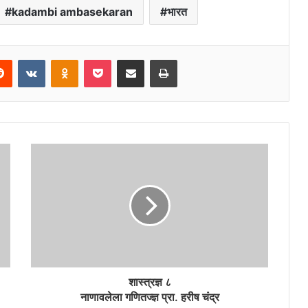
kadambi ambasekaran
भारत
erest
Reddit
VKontakte
Odnoklassniki
Pocket
Share via Email
Print
शास्त्रज्ञ ८
नाणावलेला गणितज्ज्ञ प्रा. हरीष चंद्र