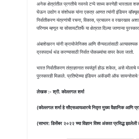
अनेक क्षेत्रांतील प्रगतीचे नवनवे टप्पे साध्य करणेही भारताला शक
घेऊन उद्योग व संशोधक यांना एकत्र आणत त्यांनी इंडियन व्हॅक्यू
निर्वातीकरण यंत्रणांची रचना, विकास, प्रचालन व रखरखाव अशा वि
परिणाम म्हणून या सोसायटीतर्फे या क्षेत्रात दिल्या जाणाऱ्या पुरस
अंबाशेखरन यांनी क्रायोजेनिक्स आणि सैन्यदलांसाठी अत्यावश्यक 
द्रवपदार्थ थंड करण्यासाठी निर्वात पोकळ्यांचा वापर केला जातो.
भारत निर्वातीकरण तंत्रज्ञानात स्वयंपूर्ण होऊ शकेल, असे मोलाचे य
पुरस्कारही मिळाले. प्रतिष्ठेच्या इंडियन अकॅडमी ऑफ सायन्सेसचे
लेखक :- श्री. कोल्लगल शर्मा
(कोल्लगल शर्मा हे सौएसआयआरचे निवृत्त मुख्य वैज्ञानिक आणि प्
(साभार: डिसेंबर २०२२ च्या विज्ञान विश्व अंकात प्रसिद्ध झालेल