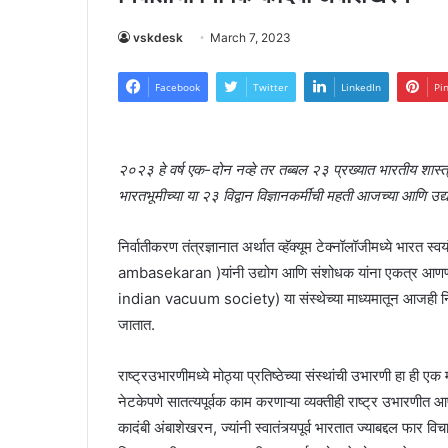
vskdesk
March 7, 2023
Facebook
Twitter
LinkedIn
Pi
२०२३ हे वर्ष एक-दोन नव्हे तर तब्बल २३ प्रख्यात भारतीय शास्त्रज
भारतभूमीच्या या २३ विद्वान विज्ञानकर्मींची महती आजच्या आणि उद्य
निर्वातीकरण तंत्रज्ञानात अर्थात व्हॅक्यूम टेक्नॉलॉजीमध्ये भारत स
ambasekaran )यांनी उद्योग आणि संशोधक यांना एकत्र आणण्याचेही
indian vacuum society) या संस्थेच्या माध्यमातून आजही निर्वा
जातात.
राष्ट्रउभारणीमध्ये मोठ्या प्रतिष्ठेच्या संस्थांची उभारणी हा ही एक 
नेटकेपणे सातत्यपूर्वक काम करणाऱ्या व्यक्तीही राष्ट्र उभारणीत आ
कादंबी अंबाशेखरन, ज्यांनी स्वातंत्र्यपूर्व भारतात ज्याबद्दल फार 