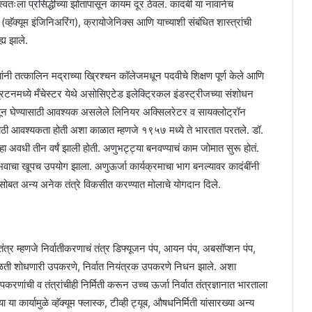
वतःला प्रसिद्धीच्या झोतापासून कायम दूर ठेवलं. कादंबी या नावानेच
(व्हॅक्यूम इंजिनिअरिंग), क्रायोजेनिक्स आणि याच्याशी संबंधित शास्त्रांची
्य झाले.
ी तत्कालिन मद्राच्या ख्रिश्चन कॉलेजमधून पदवीचे शिक्षण पूर्ण केले आणि
्रिटनमध्ये मँचेस्टर येथे असोसिएटेड इलेक्ट्रिकल इंडस्ट्रीजच्या संशोधन
 जाणून घेण्यासाठी आवश्यक असलेले लिनियर अक्सिलरेटर व सायक्लोट्रॉन
ाला मोठी आवश्यकता होती अशा काळात म्हणजे १९५७ मध्ये ते भारतात परतले. डॉ.
ेव्हा अवधी तीन वर्षं झाली होती. अणुभट्ट्या बनवण्याचं काम जोमात सुरू होतं.
भवाचा खूपच उपयोग झाला. अणुऊर्जा कार्यक्रमाचा भाग बनल्यावर कादंबींनी
सोबत अन्य अनेक तंत्रे विकसीत करण्यात मोलाचे योगदान दिले.
 तंत्र म्हणजे निर्वातीकरणाचं तंत्र डिफ्यूजन पंप, आयन पंप, अबसॉप्शन पंप,
ती शोधणारी उपकरणे, निर्वात नियंत्रक उपकरणे निधन झाले. अशा
णांची व तंत्रांचीही निर्मिती करून उच्च ऊर्जा निर्वात तंत्रज्ञानात भारताला
ा या कार्यामुळे व्हॅक्यूम फ्लास्क, टीव्ही ट्यूब, औषधनिर्मिती यांसारख्या अन्य