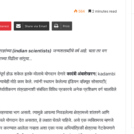
564
2 minutes read
nterest
Share via Email
Print
्ञांच्या
(indian scientists)
जन्मशताब्दीचे वर्ष आहे. चला तर मग
ाच्या पिढीला सांगूया…
्वयंपूर्ण होऊ शकेल इतके मोलाचे योगदान देणारे
कादंबी अंबाशेखरन
( kadambi
 मोठे काम केले. त्यांनी स्थापन केलेल्या इंडियन व्हॅक्यूम सोसायटी(
तीकरण तंत्रज्ञानाशी संबंधित विविध प्रकारचे अनेक प्रशिक्षण वर्ग चालविले
महत्त्वाचा भाग असतो. त्यामुळे आपल्या निवडलेल्या क्षेत्रामध्ये शांतपणे आणि
पले योगदान देत असतात, हे लक्षात घेतले पाहिजे. असे एक व्यक्तिमत्त्व म्हणजे
विचार करण्यात आलेला नव्हता अशा एका नव्या अभियांत्रिकी क्षेत्राचा नेटकेपणाने