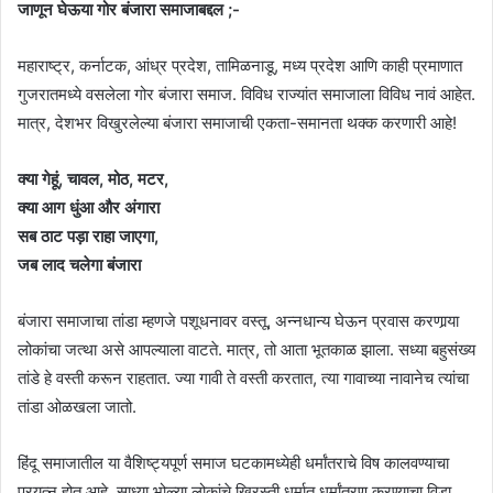
जाणून घेऊया गोर बंजारा समाजाबद्दल ;-
महाराष्ट्र, कर्नाटक, आंध्र प्रदेश, तामिळनाडू, मध्य प्रदेश आणि काही प्रमाणात
गुजरातमध्ये वसलेला गोर बंजारा समाज. विविध राज्यांत समाजाला विविध नावं आहेत.
मात्र, देशभर विखुरलेल्या बंजारा समाजाची एकता-समानता थक्क करणारी आहे!
क्या गेहूं, चावल, मोठ, मटर,
क्या आग धुंआ और अंगारा
सब ठाट पड़ा राहा जाएगा,
जब लाद चलेगा बंजारा
बंजारा समाजाचा तांडा म्हणजे पशूधनावर वस्तू, अन्नधान्य घेऊन प्रवास करणार्‍या
लोकांचा जत्था असे आपल्याला वाटते. मात्र, तो आता भूतकाळ झाला. सध्या बहुसंख्य
तांडे हे वस्ती करून राहतात. ज्या गावी ते वस्ती करतात, त्या गावाच्या नावानेच त्यांचा
तांडा ओळखला जातो.
हिंदू समाजातील या वैशिष्ट्यपूर्ण समाज घटकामध्येही धर्मांतराचे विष कालवण्याचा
प्रयत्न होत आहे. साध्या भोळ्या लोकांचे ख्रिस्ती धर्मात धर्मांतरण करण्याचा विडा