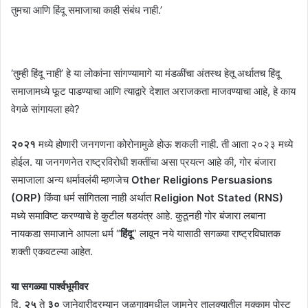
तुमचा आणि हिंदू समाजाचा काही संबंध नाही.’
‘तुम्ही हिंदू नाही’ हे या लोकांना सांगण्यामागे या मंडळींचा अंतस्थ हेतू अर्थातच हिंदू
समाजामध्ये फूट पाडण्याचा आणि त्याद्वारे देशात अराजकता माजवण्याचा आहे, हे काय
वेगळे सांगायला हवे?
२०२१
मध्ये होणारी जनगणना कोरोनामुळे होऊ शकली नाही. ती आता २०२३ मध्ये
होईल. या जनगणनेत राष्ट्रविरोधी शक्तींचा असा प्रयत्न आहे की, गोर बंजारा
समाजाला अन्य धर्मावलंबी म्हणजेच
Other Religions Persuasions
(ORP)
किंवा धर्म सांगितला नाही अर्थात
Religion Not Stated (RNS)
मध्ये समाविष्ट करण्याचे हे कुटील षडयंत्र आहे. कुठूनही गोर बंजारा लबाना
नायकडा समाजाने आपला धर्म “
हिंदू
” लावून नये यासाठी सगळ्या राष्ट्रविघातक
शक्ती एकवटल्या आहेत.
या सगळ्या पार्श्वभूमीवर
दि.
२५
ते
३०
जानेवारीदरम्यान जळगावमधील जामनेर तालुक्यातील मुक्काम पोस्ट