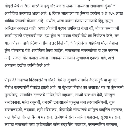
गोद्री येथे अखिल भारतीय हिंदू गोर बंजारा लबाना नायकडा समाजाचा कुंभमेळा
आयोजित करण्यात आला आहे.
६
दिवस चालणार्‍या या कुंभात दररोज
२
ते
२.५
लाख
भाविक येण्याची योजना आहे. अर्थात, आता ज्यांना बंजारा समाजाचे हिंदू म्हणून
अस्तित्व आवडत नाही, अशा लोकांनी प्रश्न उपस्थित केला की, बंजारा समाजाची
काशी म्हणजे पोहरादेवी गड. इथे कुंभ न भरवता गोद्री येथे का नियोजन केले, तर
याला पोहरागडाचे पिठेश्वरांनीच उत्तर दिले की, ”गोद्रीनंतर याहीपेक्षा मोठा विशाल
कुंभ पोहरागड येथे आयोजित केला जाईल, समाजाच्या समरसतेचा हा एक प्रयत्न
आहे. सकल गोर बंजारा लबाना नायकडा समाजाने कुंभामध्ये एकत्र यावे, असे
आवाहन देखील त्यांनी केले आहे.
पोहरादेवीगडाच्या पिठेश्वरांनीच गोद्री येथील कुंभाचे समर्थन केल्यामुळे या कुंभाला
विरोध करणार्‍यांची पंचाईत झाली आहे. या कुंभाला विरोध का असावा? तर या कुंभामध्ये
मुरारीबापू, राममंदिर ट्रस्टचे गोविंदगिरी महाजन, साध्वी ऋतंभरा देवी, योगगुरू
रामदेवबाबा, महंत रघुमणी, दमदमी टकसालचे प्रमुख बाबा हरनामसिंगजी, गुरू
शरणानंदजी, नंदबाबा, श्री रविशंकर, पोहरादेवी संस्थानचे धर्मगुरू बाबूसिंग महाराज,
पाल येथील गोपाल चैतन्य महाराज, तेलंगणचे संत रामसिंग महाराज, सुरेश महाराज,
लबाडा समाजाचे मध्य प्रदेशातील महंत चंद्रसिंग महाराज, प्रसन्नसिंग महाराज,