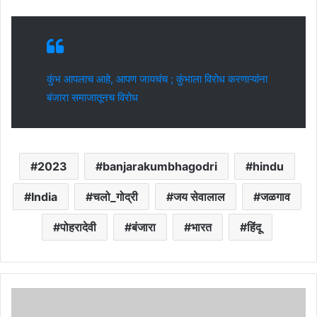
कुंभ आपलाच आहे, आपण जायचंच ; कुंभाला विरोध करणाऱ्यांना
बंजारा समाजातूनच विरोध
2023
banjarakumbhagodri
hindu
India
चलो_गोद्री
जय सेवालाल
जळगाव
पोहरादेवी
बंजारा
भारत
हिंदू