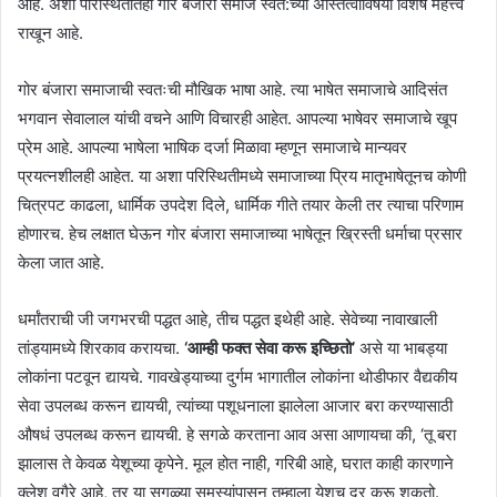
आहे. अशा परिस्थितीतही गोर बंजारा समाज स्वत:च्या अस्तित्वाविषयी विशेष महत्त्व
राखून आहे.
गोर बंजारा समाजाची स्वतःची मौखिक भाषा आहे. त्या भाषेत समाजाचे आदिसंत
भगवान सेवालाल यांची वचने आणि विचारही आहेत. आपल्या भाषेवर समाजाचे खूप
प्रेम आहे. आपल्या भाषेला भाषिक दर्जा मिळावा म्हणून समाजाचे मान्यवर
प्रयत्नशीलही आहेत. या अशा परिस्थितीमध्ये समाजाच्या प्रिय मातृभाषेतूनच कोणी
चित्रपट काढला, धार्मिक उपदेश दिले, धार्मिक गीते तयार केली तर त्याचा परिणाम
होणारच. हेच लक्षात घेऊन गोर बंजारा समाजाच्या भाषेतून ख्रिस्ती धर्माचा प्रसार
केला जात आहे.
धर्मांतराची जी जगभरची पद्धत आहे, तीच पद्धत इथेही आहे. सेवेच्या नावाखाली
तांड्यामध्ये शिरकाव करायचा.
‘आम्ही फक्त सेवा करू इच्छितो’
असे या भाबड्या
लोकांना पटवून द्यायचे. गावखेड्याच्या दुर्गम भागातील लोकांना थोडीफार वैद्यकीय
सेवा उपलब्ध करून द्यायची, त्यांच्या पशूधनाला झालेला आजार बरा करण्यासाठी
औषधं उपलब्ध करून द्यायची. हे सगळे करताना आव असा आणायचा की, ‘तू बरा
झालास ते केवळ येशूच्या कृपेने. मूल होत नाही, गरिबी आहे, घरात काही कारणाने
क्लेश वगैरे आहे, तर या सगळ्या समस्यांपासून तुम्हाला येशूच दूर करू शकतो.