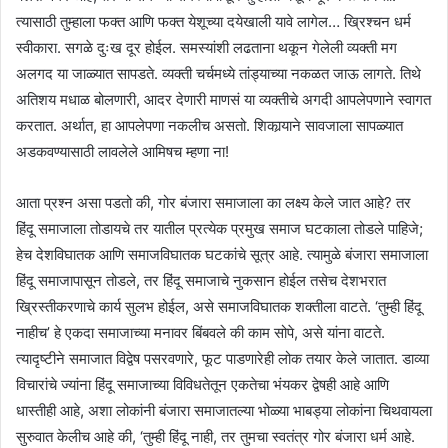
त्यासाठी तुम्हाला फक्त आणि फक्त येशूच्या दयेखाली यावे लागेल… ख्रिश्चन धर्म
स्वीकारा. सगळे दुःख दूर होईल. समस्यांशी लढताना थकून गेलेली व्यक्ती मग
अलगद या जाळ्यात सापडते. व्यक्ती चर्चमध्ये तांड्याच्या नकळत जाऊ लागते. तिथे
अतिशय मधाळ बोलणारी, आदर देणारी माणसं या व्यक्तीचे अगदी आपलेपणाने स्वागत
करतात. अर्थात, हा आपलेपणा नकलीच असतो. शिकार्‍याने सावजाला सापळ्यात
अडकवण्यासाठी लावलेले आमिषच म्हणा ना!
आता प्रश्न असा पडतो की, गोर बंजारा समाजाला का लक्ष्य केले जात आहे? तर
हिंदू समाजाला तोडायचे तर यातील प्रत्येक प्रमुख समाज घटकाला तोडले पाहिजे;
हेच देशविघातक आणि समाजविघातक घटकांचे सूत्र आहे. त्यामुळे बंजारा समाजाला
हिंदू समाजापासून तोडले, तर हिंदू समाजाचे नुकसान होईल तसेच देशभरात
ख्रिस्तीकरणाचे कार्य सुलभ होईल, असे समाजविघातक शक्तीला वाटते. ‘तुम्ही हिंदू
नाहीच’ हे एकदा समाजाच्या मनावर बिंबवले की काम सोपे, असे यांना वाटते.
त्यादृष्टीने समाजात विद्वेष पसरवणारे, फूट पाडणारेही लोक तयार केले जातात. डाव्या
विचारांचे ज्यांना हिंदू समाजाच्या विविधतेतून एकतेचा भंयकर द्वेषही आहे आणि
धास्तीही आहे, अशा लोकांनी बंजारा समाजातल्या भोळ्या भाबड्या लोकांना चिथवायला
सुरुवात केलीच आहे की, ‘तुम्ही हिंदू नाही, तर तुमचा स्वतंत्र गोर बंजारा धर्म आहे.