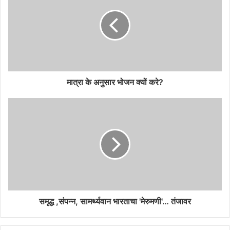
मात्रा के अनुसार भोजन क्यों करे?
समृद्ध ,संपन्न, सामर्थ्यवान भारताचा 'मेरुमणी'… तंजावर