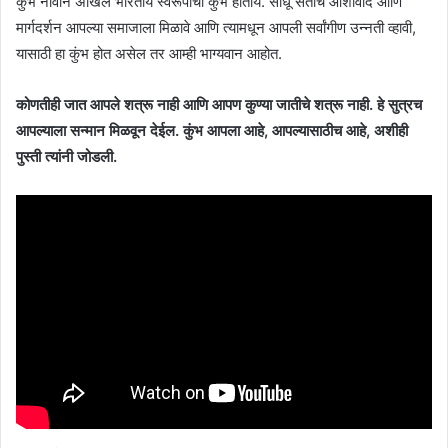
कुंभ नावाने अखिल भारतीय स्वरूपाचा कुंभ होतोय. साधू संतांचे आशीर्वाद आणि
मार्गदर्शन आपल्या समाजाला मिळावे आणि त्यामधून आपली सर्वांगीण उन्नती व्हावी,
यासाठी हा कुंभ होत असेल तर आम्ही भाग्यवान आहोत.
कोणतीही जात आपले शत्रू नाही आणि आपण कुण्या जातीचे शत्रू नाही. हे सुत्रच
आपल्याला सन्मान मिळवून देईल. कुंभ आपला आहे, आपल्यासाठीच आहे, अशीही
पुस्ती त्यांनी जोडली.