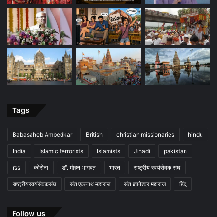
Tags
Babasaheb Ambedkar
British
christian missionaries
hindu
India
Islamic terrorists
Islamists
Jihadi
pakistan
rss
कोरोना
डॉ. मोहन भागवत
भारत
राष्ट्रीय स्वयंसेवक संघ
राष्ट्रीयस्वयंसेवकसंघ
संत एकनाथ महाराज
संत ज्ञानेश्वर महाराज
हिंदू
Follow us