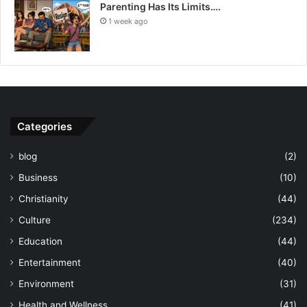
Parenting Has Its Limits….
1 week ago
Categories
blog
(2)
Business
(10)
Christianity
(44)
Culture
(234)
Education
(44)
Entertainment
(40)
Environment
(31)
Health and Wellness
(41)