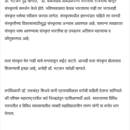
डॉ. भटकर पुढे म्हणाले, “डॉ. बाबासाहेब आंबेडकरांनी भारताची राजभाषा म्हणून
संस्कृतचे समर्थन केले होते. भविष्यकाळात केवळ भारतातच नाही तर जगालाही
संस्कृत भाषेचा स्वीकार करावा लागेल. संस्कृतमधील ज्ञानभंडार पाहिले तर मानवी
संस्कृतीच्या विकासासाठीसुद्धा संस्कृतचा अभ्यास आवश्यक आहे. सामान्य व्यवहारात
संस्कृत भाषा आणण्याचा संस्कृत भारतीचा हा उपक्रम अतिशय महत्त्वाचा व
कौतुकास्पद आहे.
मला संस्कृत येत नाही याचे मनापासून वाईट वाटते. आजही मला संस्कृत बोलायला
शिकण्याची इच्छा आहे, असेही डॉ. भटकर यावेळी म्हणाले.
वर्गाधिकारी डॉ. रामचंद्र शिधये यानी प्रास्ताविकात वर्गाची माहिती देताना सांगितले
की पश्चिम महाराष्ट्रातील सर्व जिल्ह्यांतून प्रशिक्षणार्थी आले. समाजाच्या विविध
स्तरातील व विविध व्यवसायातील व्यक्ती महाविद्यालयीन तरुण यांनी या वर्गात भाग
घेतला.