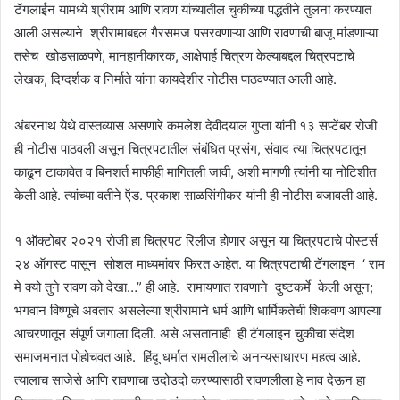
टॅगलाईन यामध्ये श्रीराम आणि रावण यांच्यातील चुकीच्या पद्धतीने तुलना करण्यात
आली असल्याने श्रीरामाबद्दल गैरसमज पसरवणाऱ्या आणि रावणाची बाजू मांडणाऱ्या
तसेच खोडसाळपणे, मानहानीकारक, आक्षेपार्ह चित्रण केल्याबद्दल चित्रपटाचे
लेखक, दिग्दर्शक व निर्माते यांना कायदेशीर नोटीस पाठवण्यात आली आहे.
अंबरनाथ येथे वास्तव्यास असणारे कमलेश देवीदयाल गुप्ता यांनी १३ सप्टेंबर रोजी
ही नोटीस पाठवली असून चित्रपटातील संबंधित प्रसंग, संवाद त्या चित्रपटातून
काढून टाकावेत व बिनशर्त माफीही मागितली जावी, अशी मागणी त्यांनी या नोटिशीत
केली आहे. त्यांच्या वतीने ऍड. प्रकाश साळसिंगीकर यांनी ही नोटीस बजावली आहे.
१ ऑक्टोबर २०२१ रोजी हा चित्रपट रिलीज होणार असून या चित्रपटाचे पोस्टर्स
२४ ऑगस्ट पासून सोशल माध्यमांवर फिरत आहेत. या चित्रपटाची टॅगलाइन ‘ राम
मे क्यो तुने रावण को देखा…” ही आहे. रामायणात रावणाने दुष्टकर्मे केली असून;
भगवान विष्णूचे अवतार असलेल्या श्रीरामाने धर्म आणि धार्मिकतेची शिकवण आपल्या
आचरणातून संपूर्ण जगाला दिली. असे असतानाही ही टॅगलाइन चुकीचा संदेश
समाजमनात पोहोचवत आहे. हिंदू धर्मात रामलीलाचे अनन्यसाधारण महत्व आहे.
त्यालाच साजेसे आणि रावणाचा उदोउदो करण्यासाठी रावणलीला हे नाव देऊन हा