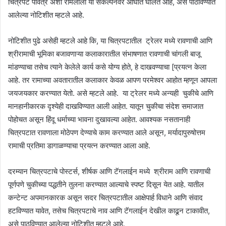
चित्रपट पवित्र अशा रामलीला या संकल्पनेवर आघात घालत आहे, असे पाठविण्यात
आलेल्या नोटिशीत म्हटले आहे.
नोटिशीत पुढे असेही म्हटले आहे कि, या चित्रपटातील ट्रेलर मध्ये रावणाची आणि
श्रीरामाची भूमिका बजावणाऱ्या कलाकारातील संभाषणात रावणाची चांगली बाजू
मांडण्याचा तसेच त्याने केलेले कार्य कसे योग्य होते, हे दाखवण्याचा [प्रयत्न केला
आहे. तर रामाच्या अवतारातील कलाकार केवळ आपण परमेश्वर आहोत म्हणून आपला
जयजयकार करण्यात येतो. असे म्हटले आहे. या ट्रेलर मध्ये अन्यही चुकीचे आणि
मानहानीकारक दृश्येही दाखविण्यात आली आहेत. यातून चुकीचा संदेश समाजात
पोहोचत असून हिंदू धर्माच्या भावना दुखावल्या आहेत. आवश्यक नसतानाही
चित्रपटात रावणाला मोठेपण देण्याचे काम करण्यात आले असून, मर्यादापुरुषोत्तम
रामाची प्रतिमा डागाळण्याचा प्रयत्न करण्यात आला आहे.
दरम्यान चित्रपटाचे पोस्टर्स, शीर्षक आणि टॅगलाईन मध्ये श्रीराम आणि रावणाची
पूर्णपणे चुकीच्या पद्धतीने तुलना करण्यात आल्याचे स्पष्ट दिसून येत आहे. यातील
कन्टेन्ट अपमानकारक असून सदर चित्रपटातील आक्षेपार्ह विधाने आणि संवाद
हटविण्यात यावेत, तसेच चित्रपटाचे नाव आणि टॅगलाईन देखील काढून टाकावीत,
असे पाठविण्यात आलेल्या नोटिशीत म्हटले आहे.