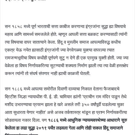
सन १८५८ मध्ये पूर्ण भारताची सत्ता काबीज करणाऱ्या इंग्रजांना सुद्धा ह्या विषयाचे
महत्व आणि सामर्थ्य समजलेले होते. म्हणून आपली सत्ता बळकट करण्यासाठी त्यांनी
त्या विषयाचा वापर सातत्याने केला. हिंदू व मुस्लीम समाज आपल्याविरुद्ध कधीच
एकत्र येऊ नयेत ह्यासाठी इंग्रजांनी ज्या वेगवेगळ्या युक्त्या वापरल्या त्यात
रामजन्मभूमीचा विषय कधीही पूर्णपणे सुटू न देणे ही एक प्रमुख युक्ती होती. ज्या ज्या
वेळेला हा विषय निर्णायकरित्या सुटण्याची शक्यता निर्माण झाली त्या त्या वेळी हस्तक्षेप
करून त्यांनी तो संघर्ष संपणार नाही ह्याची काळजी घेतली.
सन १८८६ मध्ये आपल्या समोरील दिवाणी दाव्याचा निकाल देताना फैजाबादचे
ब्रिटीश जिल्हा न्यायाधीश पी. ई. डी. चामियार ह्यांनी ‘प्राचीन राम मंदिर पाडून तेथे
मशीद उभारण्याचा प्रयत्न झाला हे खरे असले तरी ३५० वर्षांपूर्वी घडलेल्या चुका
आता सुधारता येणार नाहीत’ असे अजब तर्कशास्त्र मांडून हा प्रश्न निर्णायकरीत्या
सोडवायला नकार दिला. पण
१८८६ मध्ये आधुनिक न्यायव्यवस्थेच्या आधाराने सुरु
केलेला हा लढा सुद्धा २०१९ पर्यंत लढवला गेला आणि तोही सकल हिंदू समाजाने