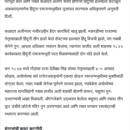
पराभूत केले आणि नबाब सआदत अलीने सतत होणाऱ्या हिंदूंच्या हल्ल्याला कंटाळून
अकबराप्रमाणेच हिंदूंना रामजन्मभूमीवर पूजापाठ करण्यास अधिकृतपणे अनुमती
दिली.
सआदत अलीनंतर नसीरउद्दीन हैदर कारकिर्द चालू झाली. मकरहीच्या राजाच्या
नेतृत्वाखाली हिंदूनी तीन हल्ले केले शेवटच्या हल्ल्यात हिंदू विजयी झाले, पण नबाबी
सेनेने पुनः आपला अधिकार स्थापन केलाच, त्यानंतर वाजीद अली शाहच्या १८२२
कार्यकाळात हिंदूंनी रामजन्मभूमी परत मिळवण्यासाठी दोन मोठे हल्ले केले.
सन १८५७ मध्ये गोंडांचा राजा देवीबक्ष सिंह यांच्या नेतृत्वाखाली ४-५ अपवाद
सोडता, अयोध्येच्या सर्व राजेरजवाड्यांनी एकत्र होऊन रामजन्मभूमीच्या मुक्तीसाठी
संग्राम केला. त्यात नबाबी सेनेचा पूर्णपणे पराभव झाला, त्यावेळेस अयोध्येच्या
महाराजा मानसिंहांनी नबाब वाजीद अली शहाशी बोलणी करून, चबुतरा पुनः
उभारण्याची आज्ञा मिळवली. औरंगजेबाने उद्ध्वस्त केलेला चबुतरा आणि त्यावर तीन
फूट उंचीचे छोटेसे मंदिर पुन उभारण्यात आले आणि त्यात भगवान रामचंद्राची
स्थापना करण्यात आली.
इंग्रजांची क्रूर कुटनीती..