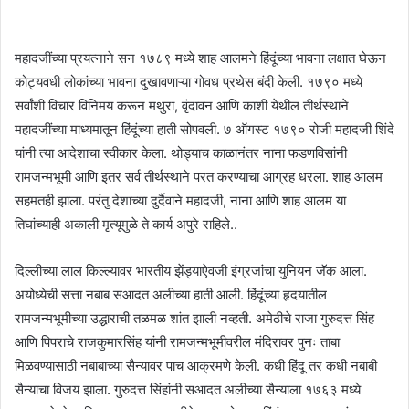
महादजींच्या प्रयत्नाने सन १७८९ मध्ये शाह आलमने हिंदूंच्या भावना लक्षात घेऊन
कोट्यवधी लोकांच्या भावना दुखावणाऱ्या गोवध प्रथेस बंदी केली. १७९० मध्ये
सर्वांशी विचार विनिमय करून मथुरा, वृंदावन आणि काशी येथील तीर्थस्थाने
महादजींच्या माध्यमातून हिंदूंच्या हाती सोपवली. ७ ऑगस्ट १७९० रोजी महादजी शिंदे
यांनी त्या आदेशाचा स्वीकार केला. थोड्याच काळानंतर नाना फडणविसांनी
रामजन्मभूमी आणि इतर सर्व तीर्थस्थाने परत करण्याचा आग्रह धरला. शाह आलम
सहमतही झाला. परंतु देशाच्या दुर्दैवाने महादजी, नाना आणि शाह आलम या
तिघांच्याही अकाली मृत्यूमुळे ते कार्य अपुरे राहिले..
दिल्लीच्या लाल किल्ल्यावर भारतीय झेंड्याऐवजी इंग्रजांचा युनियन जॅक आला.
अयोध्येची सत्ता नबाब सआदत अलीच्या हाती आली. हिंदूंच्या हृदयातील
रामजन्मभूमीच्या उद्धाराची तळमळ शांत झाली नव्हती. अमेठीचे राजा गुरुदत्त सिंह
आणि पिपराचे राजकुमारसिंह यांनी रामजन्मभूमीवरील मंदिरावर पुनः ताबा
मिळवण्यासाठी नबाबाच्या सैन्यावर पाच आक्रमणे केली. कधी हिंदू तर कधी नबाबी
सैन्याचा विजय झाला. गुरुदत्त सिंहांनी सआदत अलीच्या सैन्याला १७६३ मध्ये