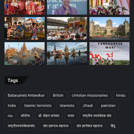
Tags
Babasaheb Ambedkar
British
christian missionaries
hindu
India
Islamic terrorists
Islamists
Jihadi
pakistan
rss
कोरोना
डॉ. मोहन भागवत
भारत
राष्ट्रीय स्वयंसेवक संघ
राष्ट्रीयस्वयंसेवकसंघ
संत एकनाथ महाराज
संत ज्ञानेश्वर महाराज
हिंदू