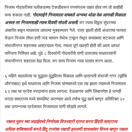
निजाम गोदावरीच्या पलीकडच्या टेकडीवरून रणसंग्राम पाहत होता पण तो काहीही
करू शकला नाही.
गोदामाईने निजामाला वाचवले अन्यथा थोडा वेळ आणखी मिळाला
असता तर निजामशाही त्याच दिवशी संपली असती.
मग त्याच विठ्ठल सुंदरच्या
अंबारीत बसून माधवराव आपल्या मुक्कामावर गेले. रात्र झाली होती अंधाराचा फायदा
घेऊन निजाम तोफा हत्ती जड सामान तेथेच टाकून तेथून कसाबसा सटकला आणि
संभाजीनगर शहराच्या आश्रयाला गेला. त्याला पूर्ण खात्री होती की आता आपलं
पारिपत्य निश्चित आहे. पुढे ८ दिवसांनी गोदावरीचे पाणी उतरताच माधवरावांनी
संभाजीनगर शहराला वेढा दिला. मग काय निजाम नाक घासत शरण आला..
६ महिने चाललेल्या या युद्धाला युद्धविराम मिळाला आणि छत्रपती संभाजी नगर (पूर्वीचे
औरंगाबाद) इथे माधवराव आणि निजाम यांच्यामध्ये एक तह झाला ज्यामध्ये निजामाला
६२ लक्ष चा प्रदेश मराठ्यांना द्यावा लागला. देऊळगाव आणि लिंबागणेश हे भागही
मराठा साम्राज्य मध्ये समाविष्ट करण्यात आले.तसेच युद्ध खर्च म्हणून अतिरिक्त २०
लक्ष उत्पन्नाचा प्रदेशावर निजामाला पाणी सोडावे लागले.
राक्षस भुवन च्या लढाईमध्ये निर्णायक विजयश्री प्राप्त करत हिंदवी साम्राज्य
अधिक शक्तिशाली बनले.हिंदू राजांचा राक्षसी इस्लामी शासकांवर विजय म्हणून राक्षस