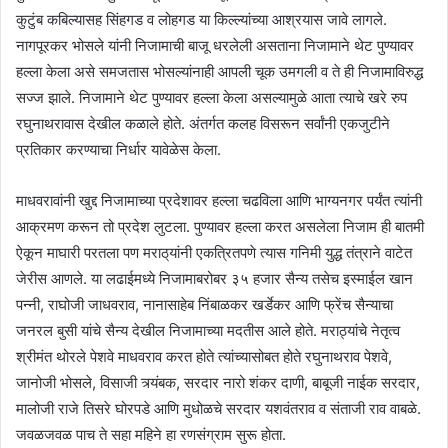
कुटुंब कबिल्यासह सिंहगड व लोहगड या किल्ल्यांच्या आश्रयास जावे लागले.
नागपूरकर भोसले यांनी निजामाची बाजू धरलेली असताना निजामाने थेट पुण्यावर
हल्ला केला असे समजतास भोसल्यांनाही आपली चूक उमगली व ते ही निजामाविरुद्ध
सज्ज झाले. निजामाने थेट पुण्यावर हल्ला केला असल्यामुळे आता त्याचे खरे रुप
रघुनाथरावास देखील कळाले होते. अंतर्गत कलह विसरून सर्वांनी एकजुटीने
प्रतिकार करण्याचा निर्धार यावेळेस केला.
माधवरावांनी खुद्द निजामाच्या प्रदेशावर हल्ला चढविला आणि भाग्यनगर पर्यंत त्यांनी
आक्रमण करून तो प्रदेश लुटला. पुण्यावर हल्ला करत असलेला निजाम ही बातमी
ऐकून माघारी परतला पण मराठ्‌यांनी एकत्रितपणे त्यास गनिमी युद्ध तंत्राने वाटेत
जेरीस आणले. या लढाईमध्ये निजामाबरोबर ३५ हजार सैन्य तसेच इस्माईल खान
पन्नी, राघोजी जाधवराव, नानासाहेब निंबाळकर खर्डेकर आणि फ्रेंच सैन्याचा
जनरल बुसी यांचे सैन्य देखील निजामाच्या मदतीस आले होते. मराठ्यांचे नेतृत्व
श्रीमंत थोरले पेशवे माधवराव करत होते त्यांच्यासोबत होते रघुनाथराव पेशवे,
जानोजी भोसले, विसाजी त्र्यंबक, सरदार नारो शंकर दाणी, बाबूजी नाईक सरदार,
मालोजी राजे तिसरे घोरपडे आणि मुधोळचे सरदार यशवंतराव व संताजी राव वाबळे.
जवळजवळ पाच ते सहा महिने हा रणसंग्राम सुरू होता.