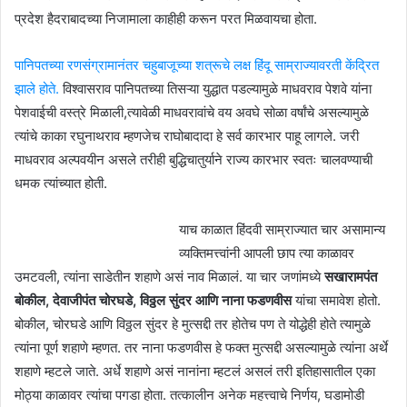
प्रदेश हैदराबादच्या निजामाला काहीही करून परत मिळवायचा होता.
पानिपतच्या रणसंग्रामानंतर चहुबाजूच्या शत्रूचे लक्ष हिंदू साम्राज्यावरती केंद्रित
झाले होते.
विश्वासराव पानिपतच्या तिसऱ्या युद्धात पडल्यामुळे माधवराव पेशवे यांना
पेशवाईची वस्त्रे मिळाली,त्यावेळी माधवरावांचे वय अवघे सोळा वर्षांचे असल्यामुळे
त्यांचे काका रघुनाथराव म्हणजेच राघोबादादा हे सर्व कारभार पाहू लागले. जरी
माधवराव अल्पवयीन असले तरीही बुद्धिचातुर्याने राज्य कारभार स्वतः चालवण्याची
धमक त्यांच्यात होती.
याच काळात हिंदवी साम्राज्यात चार असामान्य
व्यक्तिमत्त्वांनी आपली छाप त्या काळावर
उमटवली, त्यांना साडेतीन शहाणे असं नाव मिळालं. या चार जणांमध्ये
सखारामपंत
बोकील, देवाजीपंत चोरघडे, विठ्ठल सुंदर आणि नाना फडणवीस
यांचा समावेश होतो.
बोकील, चोरघडे आणि विठ्ठल सुंदर हे मुत्सद्दी तर होतेच पण ते योद्धेही होते त्यामुळे
त्यांना पूर्ण शहाणे म्हणत. तर नाना फडणवीस हे फक्त मुत्सद्दी असल्यामुळे त्यांना अर्थे
शहाणे म्हटले जाते. अर्धे शहाणे असं नानांना म्हटलं असलं तरी इतिहासातील एका
मोठ्या काळावर त्यांचा पगडा होता. तत्कालीन अनेक महत्त्वाचे निर्णय, घडामोडी