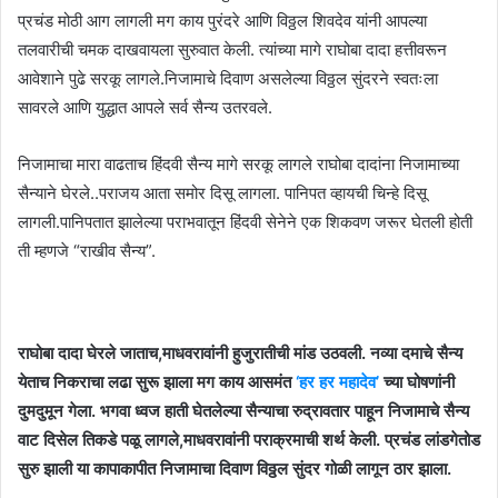
प्रचंड मोठी आग लागली मग काय पुरंदरे आणि विठ्ठल शिवदेव यांनी आपल्या
तलवारीची चमक दाखवायला सुरुवात केली. त्यांच्या मागे राघोबा दादा हत्तीवरून
आवेशाने पुढे सरकू लागले.निजामाचे दिवाण असलेल्या विठ्ठल सुंदरने स्वतःला
सावरले आणि युद्धात आपले सर्व सैन्य उतरवले.
निजामाचा मारा वाढताच हिंदवी सैन्य मागे सरकू लागले राघोबा दादांना निजामाच्या
सैन्याने घेरले..पराजय आता समोर दिसू लागला. पानिपत व्हायची चिन्हे दिसू
लागली.पानिपतात झालेल्या पराभवातून हिंदवी सेनेने एक शिकवण जरूर घेतली होती
ती म्हणजे “राखीव सैन्य”.
राघोबा दादा घेरले जाताच,माधवरावांनी हुजुरातीची मांड उठवली. नव्या दमाचे सैन्य
येताच निकराचा लढा सुरू झाला मग काय आसमंत
‘हर हर महादेव’
च्या घोषणांनी
दुमदुमून गेला. भगवा ध्वज हाती घेतलेल्या सैन्याचा रुद्रावतार पाहून निजामाचे सैन्य
वाट दिसेल तिकडे पळू लागले,माधवरावांनी पराक्रमाची शर्थ केली. प्रचंड लांडगेतोड
सुरु झाली या कापाकापीत निजामाचा दिवाण विठ्ठल सुंदर गोळी लागून ठार झाला.