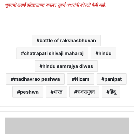
भुवनची लढाई इतिहासाच्या पानावर सुवर्ण अक्षरांनी कोरली गेली आहे.
battle of rakshasbhuvan
chatrapati shivaji maharaj
hindu
hindu samrajya diwas
madhavrao peshwa
Nizam
panipat
peshwa
भारत
राक्षसभुवन
हिंदू