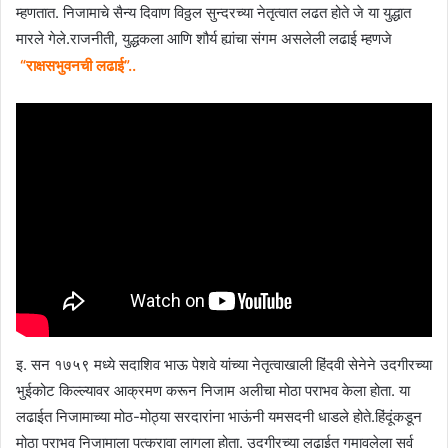
म्हणतात. निजामाचे सैन्य दिवाण विठ्ठल सुन्दरच्या नेतृत्वात लढत होते जे या युद्धात
मारले गेले.राजनीती, युद्धकला आणि शौर्य ह्यांचा संगम असलेली लढाई म्हणजे
“राक्षसभुवनची लढाई”..
इ. सन १७५९ मध्ये सदाशिव भाऊ पेशवे यांच्या नेतृत्वाखाली हिंदवी सेनेने उदगीरच्या
भुईकोट किल्ल्यावर आक्रमण करून निजाम अलीचा मोठा पराभव केला होता. या
लढाईत निजामाच्या मोठ-मोठ्या सरदारांना भाऊंनी यमसदनी धाडले होते.हिंदूंकडून
मोठा पराभव निजामाला पत्करावा लागला होता. उदगीरच्या लढाईत गमावलेला सर्व