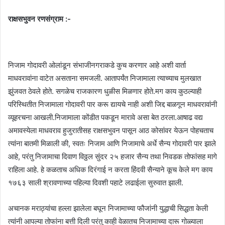
राक्षसभुवन रणसंग्राम :-
निजाम गोदावरी ओलांडून संभाजीनगराकडे कुच करणार आहे अशी वार्ता
माधवरावांना वाटेत असताना समजली. आतापर्यंत निजामाला त्याच्याच मुलखात
झुंजवत ठेवले होते. सगळेच राजकारण धुळीस मिळणार होते.मग काय कुठल्याही
परिस्थितीत निजामाला गोदावरी पार करू द्यायचे नाही अशी जिद्द बाळगून माधवरावांनी
व्यूहरचना आखली.निजामाला कोंडीत पकडून मारावे असा बेत ठरला.आषाढ वद्य
अमावस्येला माधवराव हुजुरातीसह राक्षसभुवन पासून आठ कोसांवर येऊन पोहचताच
त्यांना बातमी मिळाली की, स्वतः निजाम आणि निजामाचे अर्धे सैन्य गोदावरी पार झाले
आहे, परंतु निजामाचा दिवाण विठ्ठल सुंदर २५ हजार सैन्य तथा निवडक तोफांसह मागे
राहिला आहे. हे कळताच अधिक दिरंगाई न करता हिंदवी सैन्याने कूच केले मग काय
१७६३ साली श्रावणाच्या पहिल्या दिवशी पहाटे लढाईला सुरुवात झाली.
अचानक मराठ्यांचा हल्ला झालेला बघून निजामाच्या फौजांनी युद्धाची सिद्धता केली
त्यांनी आपल्या तोफांना बत्ती दिली परंतु काही वेळातच निजामाच्या दारू गोळ्याला