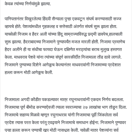
केवळ त्यांच्या निर्णयांमुळे झाल्या.
पानिपतानंतर विखुरलेल्या हिंदवी सैन्याला पुन्हा एकवटून संघर्ष करण्यासाठी सज्ज
व्हायचे होते. पेशव्यांमधील गृहकलह व सत्तेसाठी अंतर्गत संघर्ष सुरू झाला होता.
याचवेळी निजाम व हैदर अली यांच्या हिंदू साम्राज्याविरुद्ध छद्मी डावपेच,हालचाली
सुरू झाल्या. हैदराबादच्या निजामाने पुण्यापर्यंत मजल मारली होती. निजामा प्रमाणेच
हैदर अलीने ही या संधीचा फायदा घेऊन दक्षिणेत मराठ्यांचा बराच मुलुख हस्तगत
केला. माधवराव पेशवे यांना त्यांच्या संपूर्ण कारकीर्दीत निजामाला तोंड द्यावे लागले.
निजामाने पुण्याच्या दिशेने आगेकूच केल्यानंतर माधवरावांनी निजामाच्या प्रदेशात
हल्ला करून मोठी आगेकूच केली.
निजामाला अगदी कोंडीत पकडल्यावर मात्र रघुनाथरावांनी एकदम निर्णय बदलला.
निजामाचा पूर्ण बीमोड करण्याऐवजी त्याला स्वराज्याचा २७ लाखांचा भाग तोडून दिला.
निजामाचे सहाय्य मिळावे म्हणून रघुनाथराव यांनी निजामाचा पूर्वी जिंकलेला सर्व
प्रदेश त्यास परत केला परंतु एवढ्याने निजामाचे समाधान होईना. निजामाने पुण्यावर
पुन्हा हल्ला करून पुण्याची खूप मोठी नासधूस केली. यावेळी मात्र पेशव्यांना सर्व