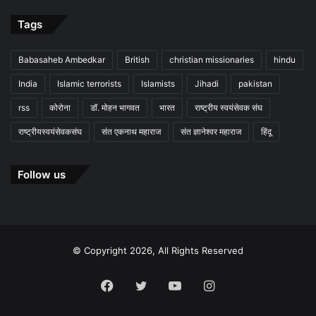
Tags
Babasaheb Ambedkar
British
christian missionaries
hindu
India
Islamic terrorists
Islamists
Jihadi
pakistan
rss
कोरोना
डॉ. मोहन भागवत
भारत
राष्ट्रीय स्वयंसेवक संघ
राष्ट्रीयस्वयंसेवकसंघ
संत एकनाथ महाराज
संत ज्ञानेश्वर महाराज
हिंदू
Follow us
© Copyright 2026, All Rights Reserved
Facebook
Twitter
YouTube
Instagram