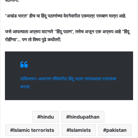
पठाणांना.
“अखंड भारत” हीच या हिंदू पठाणांच्या वेदनेवारील एकमात्र रामबाण मात्रा आहे.
जसे आपल्याला अप्रूप वाटणारे “हिंदू पठाण”, तसेच अजून एक अप्रूप आहे “हिंदू
रोहींग्या”… पण तो विषय पुढे कधीतरी.
पाकिस्तान-अफगाण सीमेवरील हिंदू पठाण सांभाळतात दसऱ्याचा
वारसा
hindu
hindupathan
Islamic terrorists
Islamists
pakistan