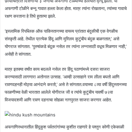
छायाचित्रात दिसणाऱ्या ३ जणांचा अफगाणी टोळ्यांच्या हल्ल्यात मृत्यू झाला. या
अफगाणी टोळीने बन्नू गावात हल्ला केला होता. मात्र त्यांना रोखताना, त्यांच्या गावाचे
रक्षण करताना हे तिघे हुतात्मा झाले.
‘इस्लामिक रिपब्लिक ऑफ पाकिस्तानच्या वायव्य प्रांतात बंदुकीची एक वेगळीच
संस्कृती आहे. तेथील प्रत्येक हिंदू आणि मुस्लिम कुटुंबीय बंदुक बाळगतात,’ असे
योगराज सांगतात. ‘पुरुषांकडे बंदूक नसेल तर त्यांना लग्नासाठी वधूच मिळणार नाही,’
असेही ते सांगतात.
मात्र इतक्या वर्षांत काय बदलले नसेल तर हिंदू पठाणांमध्ये दसरा साजरा
करण्यासाठी लागणारा अतोनात उत्साह. ‘आम्ही उत्साहाने राम लीला बघतो आणि
रावणदहनही मोठ्या आनंदाने करतो,’ असे ते सांगतात.वयाच्या ८व्या वर्षी हिंदुस्तानच्या
फाळणीच्या वेळी भारतात आलेले योगीराज जी व त्यांचे कुटुंबीय यावर्षी ७२वा
विजयादशमी आणि रावण दहनाचा सोहळा नागपुरात साजरा करणार आहेत.
अफगाणिस्थानातील हिंदूकुश पर्वतरांगांच्या कुशीत राहणारे हे पश्तुन कोणी एकेकाळी