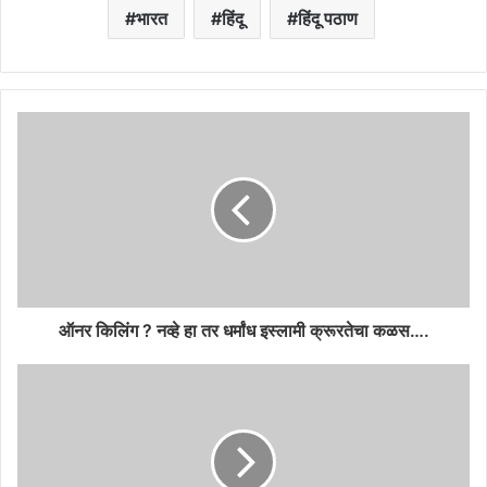
भारत
हिंदू
हिंदू पठाण
ऑनर किलिंग ? नव्हे हा तर धर्मांध इस्लामी क्रूरतेचा कळस….