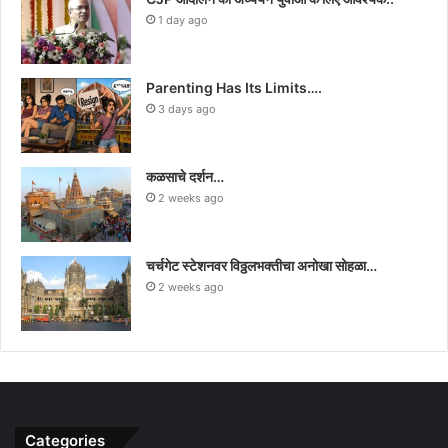
1 day ago
Parenting Has Its Limits….
3 days ago
कळसाचे दर्शन…
2 weeks ago
चर्चगेट स्टेशनवर विठ्ठलभक्तीचा अनोखा सोहळा…
2 weeks ago
Categories