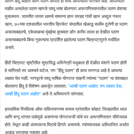
आपण हिंदू आहोत आणि पठाण आपला हा शब्द आपल्याला परिचित आहे. आपल्याला
माहीत असलेला पठाण म्हणजे पश्तू भाषा बोलणारा अफगाणिस्तानातील पठाण वंशाचा
मुसलमान. जास्तीत जास्त आमचे सामान्य ज्ञान सरहद्द गांधी खान अब्दुल गफार
खान, ७०च्या दशकातील भारतीय क्रिकेट संघातील खेळाडू सलीम दुर्राणी हा पठाण
असल्याबद्दलचे, एकेकाळचा मुंबईचा कुख्यात डॉन करीम लाला हा देखील पठाण
असल्याबद्दलचे किंवा नुकत्याच प्रदर्शित झालेल्या पठाण चित्रपटापुरते मर्यादित
असते.
हिंदी चित्रपट सृष्टीतील सुप्रसिद्ध अभिनेत्री मधुबाला ही देखील वंशाने पठाण होती
हे सांगितले तर आश्चर्य वाटेल. पण “हिंदू पठाण” ही काय भानगड आहे हे आपल्या
लक्षात येत नाही. नागपूरचे पश्तू भाषिक योगराज साहनी त्यांच्या “पठाण” या वंशाबद्दल
बोलताना हिंदू हे विशेषण आवर्जून लावतात.
“आम्ही पठाण आहोत. पण लक्षात ठेवा,
आम्ही हिंदू पठाण आहोत”
असे ते अभिमानाने सांगतात.
इस्लामिक रिपब्लिक ऑफ पाकिस्तानच्या वायव्य प्रांतातील कोहाट जिल्ह्यातील थाल
आणि बन्नू भागात पाळेमुळे असणाऱ्या योगराजजी यांचे घर अफगाणिस्तान सीमेजवळ
होते. तेथून काही अंतरावरच मिठाचे ढिगारे असायचे. त्यांच्याजवळ अविभाजित अर्थात
अखंड भारताचा नकाशा आहे.