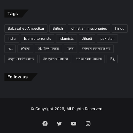
Tags
Babasaheb Ambedkar
British
christian missionaries
hindu
India
Islamic terrorists
Islamists
Jihadi
pakistan
rss
कोरोना
डॉ. मोहन भागवत
भारत
राष्ट्रीय स्वयंसेवक संघ
राष्ट्रीयस्वयंसेवकसंघ
संत एकनाथ महाराज
संत ज्ञानेश्वर महाराज
हिंदू
Follow us
© Copyright 2026, All Rights Reserved
Facebook
Twitter
YouTube
Instagram