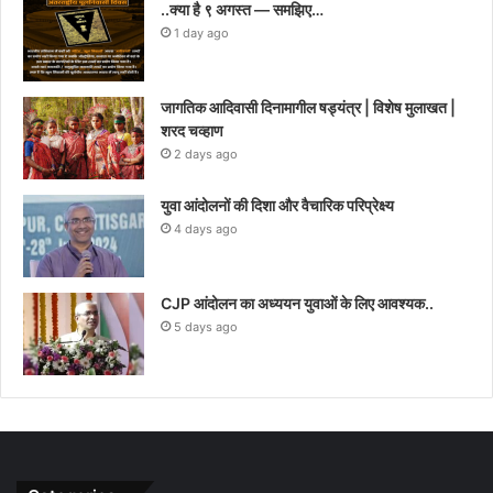
..क्या है ९ अगस्त — समझिए…
1 day ago
जागतिक आदिवासी दिनामागील षड्यंत्र | विशेष मुलाखत |
शरद चव्हाण
2 days ago
युवा आंदोलनों की दिशा और वैचारिक परिप्रेक्ष्य
4 days ago
CJP आंदोलन का अध्ययन युवाओं के लिए आवश्यक..
5 days ago