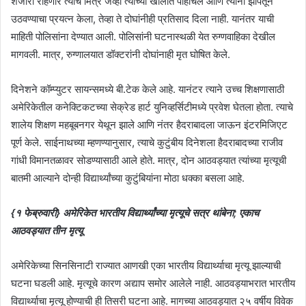
शेजारी राहणारे त्याचे मित्र जेव्हा त्याच्या खोलीत पोहोचले आणि त्यांना झोपेतून
उठवण्याचा प्रयत्न केला, तेव्हा ते दोघांनीही प्रतिसाद दिला नाही. यानंतर याची
माहिती पोलिसांना देण्यात आली. पोलिसांनी घटनास्थळी येत रुग्णवाहिका देखील
मागवली. मात्र, रुग्णालयात डॉक्टरांनी दोघांनाही मृत घोषित केले.
दिनेशने कॉम्प्युटर सायन्समध्ये बी.टेक केले आहे. यानंटर त्याने उच्च शिक्षणासाठी
अमेरिकेतील कनेक्टिकटच्या सेक्रेड हार्ट युनिव्हर्सिटीमध्ये प्रवेश घेतला होता. त्याचे
शालेय शिक्षण महबूबनगर येथून झाले आणि नंतर हैदराबादला जाऊन इंटरमिजिएट
पूर्ण केले. साईनाथच्या म्हणण्यानुसार, त्याचे कुटुंबीय दिनेशला हैदराबादच्या राजीव
गांधी विमानतळावर सोडण्यासाठी आले होते. मात्र, दोन आठवड्यात त्यांच्या मृत्यूची
बातमी आल्याने दोन्ही विद्यार्थ्यांच्या कुटुंबियांना मोठा धक्का बसला आहे.
{१ फेब्रुवारी} अमेरिकेत भारतीय विद्यार्थ्यांच्या मृत्यूचे सत्र थांबेना; एकाच
आठवड्यात तीन मृत्यू
अमेरिकेच्या सिनसिनाटी राज्यात आणखी एका भारतीय विद्यार्थ्याचा मृत्यू झाल्याची
घटना घडली आहे. मृत्यूचे कारण अद्याप समोर आलेले नाही. आठवड्याभरात भारतीय
विद्यार्थ्याचा मृत्यू होण्याची ही तिसरी घटना आहे. मागच्या आठवड्यात २५ वर्षीय विवेक