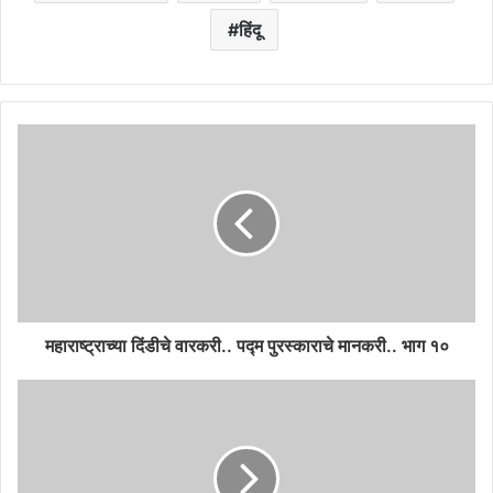
हिंदू
महाराष्ट्राच्या दिंडीचे वारकरी.. पद्म पुरस्काराचे मानकरी.. भाग १०