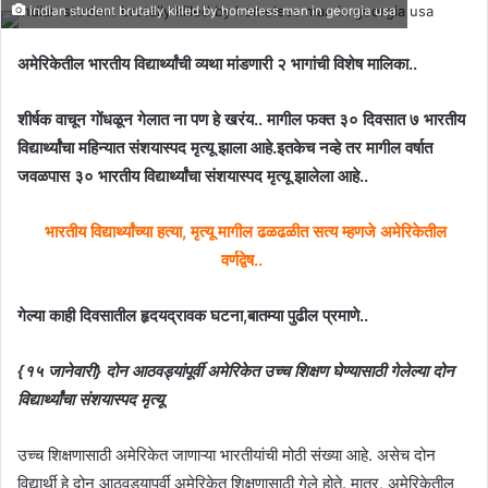
indian student brutally killed by homeless man in georgia usa
अमेरिकेतील भारतीय विद्यार्थ्यांची व्यथा मांडणारी २ भागांची विशेष मालिका..
शीर्षक वाचून गोंधळून गेलात ना पण हे खरंय.. मागील फक्त ३० दिवसात ७ भारतीय
विद्यार्थ्यांचा महिन्यात संशयास्पद मृत्यू झाला आहे.इतकेच नव्हे तर मागील वर्षात
जवळपास ३० भारतीय विद्यार्थ्यांचा संशयास्पद मृत्यू झालेला आहे..
भारतीय विद्यार्थ्यांच्या हत्या, मृत्यू मागील ढळढळीत सत्य म्हणजे अमेरिकेतील
वर्णद्वेष..
गेल्या काही दिवसातील हृदयद्रावक घटना,बातम्या पुढील प्रमाणे..
{१५ जानेवारी} दोन आठवड्यांपूर्वी अमेरिकेत उच्च शिक्षण घेण्यासाठी गेलेल्या दोन
विद्यार्थ्यांचा संशयास्पद मृत्यू
उच्च शिक्षणासाठी अमेरिकेत जाणाऱ्या भारतीयांची मोठी संख्या आहे. असेच दोन
विद्यार्थी हे दोन आठवड्यापूर्वी अमेरिकेत शिक्षणासाठी गेले होते. मात्र, अमेरिकेतील