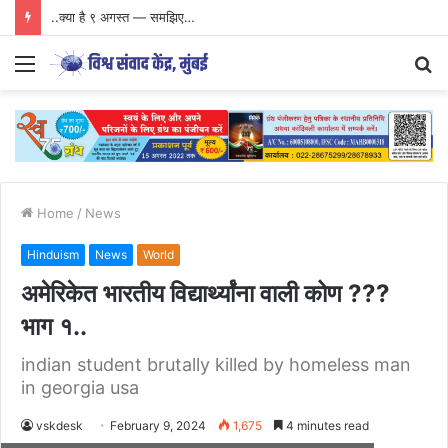
जागतिक आदिवासी दिनामागील षड्यंत्र | विशेष मुलाखत | शरद चव्हाण
Menu
S
fo
Home
/
News
Hinduism
News
World
अमेरिकेत भारतीय विद्यार्थ्यांना वाली कोण ???
भाग १..
indian student brutally killed by homeless man
in georgia usa
vskdesk
February 9, 2024
1,675
4 minutes read