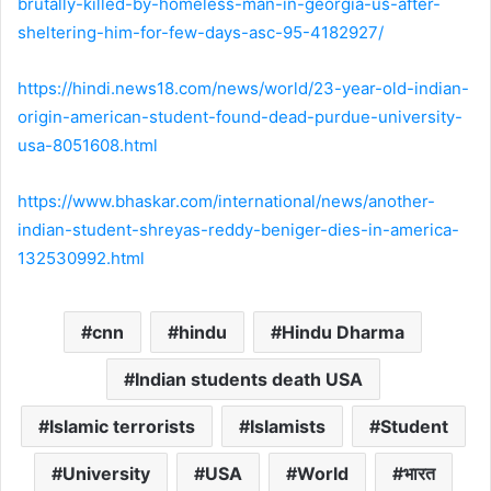
brutally-killed-by-homeless-man-in-georgia-us-after-
sheltering-him-for-few-days-asc-95-4182927/
https://hindi.news18.com/news/world/23-year-old-indian-
origin-american-student-found-dead-purdue-university-
usa-8051608.html
https://www.bhaskar.com/international/news/another-
indian-student-shreyas-reddy-beniger-dies-in-america-
132530992.html
cnn
hindu
Hindu Dharma
Indian students death USA
Islamic terrorists
Islamists
Student
University
USA
World
भारत