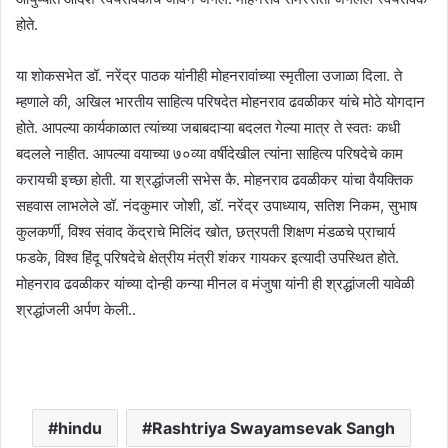
होते.
या शोकसभेत डॉ. नरेंद्र पाठक यांनीही मोहनरावांच्या स्मृतीला उजाळा दिला. ते
म्हणाले की, अखिल भारतीय साहित्य परिषदेत मोहनराव ढवळीकर यांचे मोठे योगदान
होते. आपल्या कार्यकाळात त्यांच्या जबाबदाऱ्या बदलत गेल्या मात्र ते स्वतः कधी
बदलले नाहीत. आपल्या वयाच्या ७०व्या वर्षीदेखील त्यांना साहित्य परिषदेचे काम
करायची इच्छा होती. या श्रद्धांजली सभेस कै. मोहनराव ढवळीकर यांचा वैयक्तिक
सहवास लाभलेले डॉ. नंदकुमार जोशी, डॉ. नरेंद्र उपाध्याय, सतिश निकम, सुभाष
कुलकर्णी, विश्व संवाद केंद्राचे मिलिंद खोत, छत्रपती शिक्षण मंडळचे प्राचार्य
फडके, विश्व हिंदू परिषदेचे क्षेत्रीय मंत्री शंकर गायकर इत्यादी उपस्थित होते.
मोहनराव ढवळीकर यांच्या दोन्ही कन्या मीनल व मंजुषा यांनी ही श्रद्धांजली यावेळी
श्रद्धांजली अर्पण केली..
hindu
Rashtriya Swayamsevak Sangh