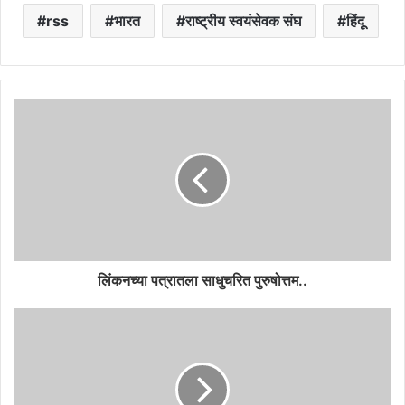
rss
भारत
राष्ट्रीय स्वयंसेवक संघ
हिंदू
लिंकनच्या पत्रातला साधुचरित पुरुषोत्तम..