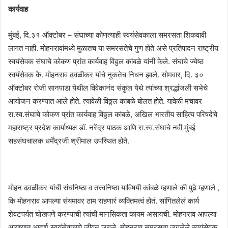
कार्यवाह
मुंबई, दि.३१ ऑक्टोबर – संघाच्या कोणत्याही स्वयंसेवकाला समरसता शिकवावी
लागत नाही. मोहनरावांमध्ये मुळातच या समरसतेचे गुण होते असे प्रतिपादन राष्ट्रीय
स्वयंसेवक संघाचे कोकण प्रांत कार्यवाह विठ्ठल कांबळे यांनी केले. संघाचे ज्येष्ठ
स्वयंसेवक कै. मोहनराव ढवळीकर यांचे नुकतेच निधन झाले. सोमवार, दि. ३०
ऑक्टोबर रोजी सानपाडा येथील विवेकानंद संकुल येथे त्यांच्या श्रद्धांजली सभेचे
आयोजन करण्यात आले होते. त्यावेळी विठ्ठल कांबळे बोलत होते. यावेळी मंचावर
रा.स्व.संघाचे कोकण प्रांत कार्यवाह विठ्ठल कांबळे, अखिल भारतीय साहित्य परिषदेचे
महाराष्ट्र प्रदेश कार्याध्यक्ष डॉ. नरेंद्र पाठक आणि रा.स्व.संघाचे नवी मुंबई
सहसंघचालक धर्मेंद्रजी श्रीमाल उपस्थित होते.
मोहन ढवळीकर यांची संघनिष्ठा व तत्त्वनिष्ठा याविषयी कांबळे म्हणाले की पुढे म्हणाले ,
कि मोहनराव आपल्या संयमावर ठाम राहणारं व्यक्तिमत्वं होतं. सांगितलेलं कार्य
शेवटपर्यत चोखपणे करण्याची त्यांची मानसिकता कायम असायची. मोहनराव आपल्या
आयुष्यात आदर्श स्वयंसेवकाचे जीवन जगले. मोहनराव समरसता जगलेले स्वयंसेवक