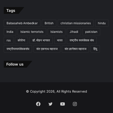
Tags
Babasaheb Ambedkar
British
christian missionaries
hindu
India
Islamic terrorists
Islamists
Jihadi
pakistan
rss
कोरोना
डॉ. मोहन भागवत
भारत
राष्ट्रीय स्वयंसेवक संघ
राष्ट्रीयस्वयंसेवकसंघ
संत एकनाथ महाराज
संत ज्ञानेश्वर महाराज
हिंदू
Follow us
© Copyright 2026, All Rights Reserved
Facebook
Twitter
YouTube
Instagram