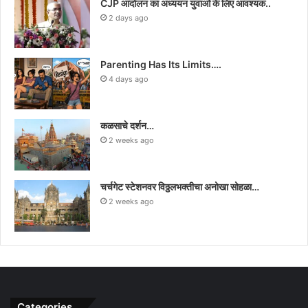
CJP आंदोलन का अध्ययन युवाओं के लिए आवश्यक..
2 days ago
Parenting Has Its Limits….
4 days ago
कळसाचे दर्शन…
2 weeks ago
चर्चगेट स्टेशनवर विठ्ठलभक्तीचा अनोखा सोहळा…
2 weeks ago
Categories