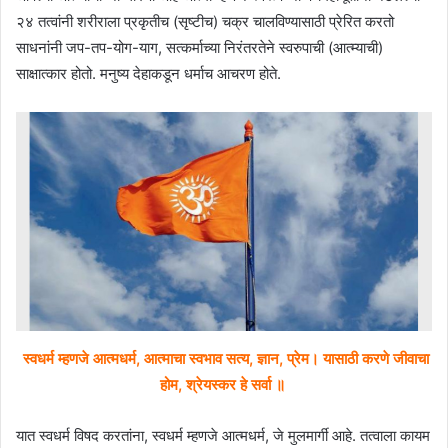
२४ तत्वांनी शरीराला प्रकृतीच (सृष्टीच) चक्र चालविण्यासाठी प्रेरित करतो
साधनांनी जप-तप-योग-याग, सत्कर्माच्या निरंतरतेने स्वरुपाची (आत्म्याची)
साक्षात्कार होतो. मनुष्य देहाकडून धर्माच आचरण होते.
स्वधर्म म्हणजे आत्मधर्म, आत्माचा स्वभाव सत्य, ज्ञान, प्रेम। यासाठी करणे जीवाचा
होम, श्रेयस्कर हे सर्वा ॥
यात स्वधर्म विषद करतांना, स्वधर्म म्हणजे आत्मधर्म, जे मुलमार्गी आहे. तत्वाला कायम