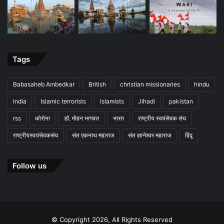
Tags
Babasaheb Ambedkar
British
christian missionaries
hindu
India
Islamic terrorists
Islamists
Jihadi
pakistan
rss
कोरोना
डॉ. मोहन भागवत
भारत
राष्ट्रीय स्वयंसेवक संघ
राष्ट्रीयस्वयंसेवकसंघ
संत एकनाथ महाराज
संत ज्ञानेश्वर महाराज
हिंदू
Follow us
© Copyright 2026, All Rights Reserved