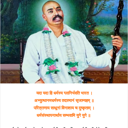
यदा यदा हि धर्मस्य ग्लानिर्भवति भारत ।
अभ्युत्थानमधर्मस्य तदात्मानं सृजाम्यहम् ॥
परित्राणाय साधूनां विनाशाय च दुष्कृताम् ।
धर्मसंस्थापनार्थाय सम्भवामि युगे युगे ॥