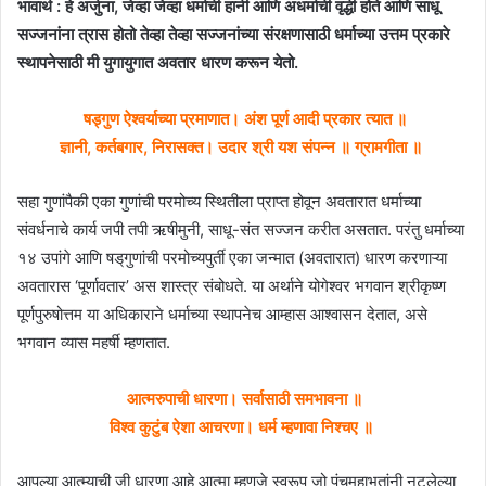
भावार्थ : हे अर्जुना, जेव्हा जेव्हा धर्माची हानी आणि अधर्माची वृद्धी होते आणि साधू
सज्जनांना त्रास होतो तेव्हा तेव्हा सज्जनांच्या संरक्षणासाठी धर्माच्या उत्तम प्रकारे
स्थापनेसाठी मी युगायुगात अवतार धारण करून येतो.
षड्गुण ऐश्वर्याच्या प्रमाणात। अंश पूर्ण आदी प्रकार त्यात ॥
ज्ञानी, कर्तबगार, निरासक्त। उदार श्री यश संपन्न ॥ ग्रामगीता ॥
सहा गुणांपैकी एका गुणांची परमोच्य स्थितीला प्राप्त होवून अवतारात धर्माच्या
संवर्धनाचे कार्य जपी तपी ऋषीमुनी, साधू-संत सज्जन करीत असतात. परंतु धर्माच्या
१४ उपांगे आणि षड्‌गुणांची परमोच्यपुर्ती एका जन्मात (अवतारात) धारण करणाऱ्या
अवतारास ‘पूर्णावतार’ अस शास्त्र संबोधते. या अर्थाने योगेश्वर भगवान श्रीकृष्ण
पूर्णपुरुषोत्तम या अधिकाराने धर्माच्या स्थापनेच आम्हास आश्वासन देतात, असे
भगवान व्यास महर्षी म्हणतात.
आत्मरुपाची धारणा। सर्वासाठी समभावना ॥
विश्व कुटुंब ऐशा आचरणा। धर्म म्हणावा निश्चए ॥
आपल्या आत्म्याची जी धारणा आहे आत्मा म्हणजे स्वरूप जो पंचमहाभूतांनी नटलेल्या