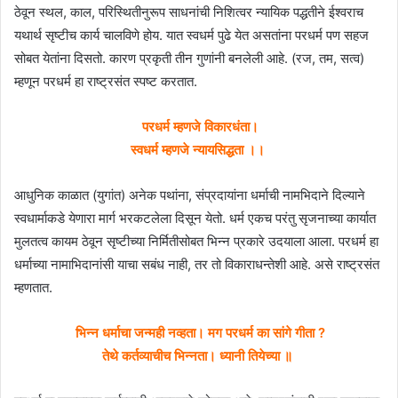
ठेवून स्थल, काल, परिस्थितीनुरूप साधनांची निशित्वर न्यायिक पद्धतीने ईश्वराच
यथार्थ सृष्टीच कार्य चालविणे होय. यात स्वधर्म पुढे येत असतांना परधर्म पण सहज
सोबत येतांना दिसतो. कारण प्रकृती तीन गुणांनी बनलेली आहे. (रज, तम, सत्व)
म्हणून परधर्म हा राष्ट्रसंत स्पष्ट करतात.
परधर्म म्हणजे विकारधंता।
स्वधर्म म्हणजे न्यायसिद्धता ।।
आधुनिक काळात (युगांत) अनेक पथांना, संप्रदायांना धर्माची नामभिदाने दिल्याने
स्वधार्माकडे येणारा मार्ग भरकटलेला दिसून येतो. धर्म एकच परंतु सृजनाच्या कार्यात
मुलतत्व कायम ठेवून सृष्टीच्या निर्मितीसोबत भिन्न प्रकारे उदयाला आला. परधर्म हा
धर्माच्या नामाभिदानांसी याचा सबंध नाही, तर तो विकाराधन्तेशी आहे. असे राष्ट्रसंत
म्हणतात.
भिन्न धर्माचा जन्मही नव्हता। मग परधर्म का सांगे गीता ?
तेथे कर्तव्याचीच भिन्नता। ध्यानी तियेच्या ॥