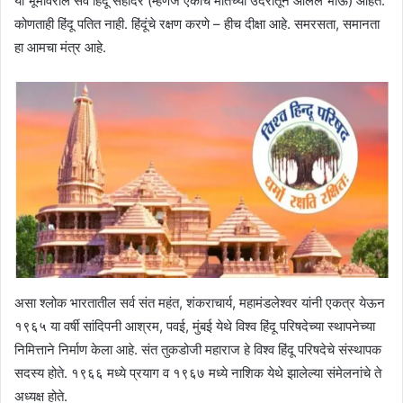
या भूमीवरील सर्व हिंदू सहोदर (म्हणजे एकाच मातेच्या उदरातून आलेले भाऊ) आहेत.
कोणताही हिंदू पतित नाही. हिंदूंचे रक्षण करणे – हीच दीक्षा आहे. समरसता, समानता
हा आमचा मंत्र आहे.
असा श्लोक भारतातील सर्व संत महंत, शंकराचार्य, महामंडलेश्वर यांनी एकत्र येऊन
१९६५ या वर्षी सांदिपनी आश्रम, पवई, मुंबई येथे विश्व हिंदू परिषदेच्या स्थापनेच्या
निमित्ताने निर्माण केला आहे. संत तुकडोजी महाराज हे विश्व हिंदू परिषदेचे संस्थापक
सदस्य होते. १९६६ मध्ये प्रयाग व १९६७ मध्ये नाशिक येथे झालेल्या संमेलनांचे ते
अध्यक्ष होते.