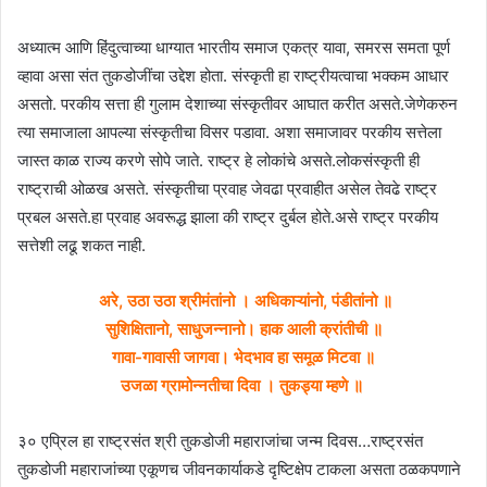
अध्यात्म आणि हिंदुत्वाच्या धाग्यात भारतीय समाज एकत्र यावा, समरस समता पूर्ण
व्हावा असा संत तुकडोजींचा उद्देश होता. संस्कृती हा राष्ट्रीयत्वाचा भक्कम आधार
असतो. परकीय सत्ता ही गुलाम देशाच्या संस्कृतीवर आघात करीत असते.जेणेकरुन
त्या समाजाला आपल्या संस्कृतीचा विसर पडावा. अशा समाजावर परकीय सत्तेला
जास्त काळ राज्य करणे सोपे जाते. राष्ट्र हे लोकांचे असते.लोकसंस्कृती ही
राष्ट्राची ओळख असते. संस्कृतीचा प्रवाह जेवढा प्रवाहीत असेल तेवढे राष्ट्र
प्रबल असते.हा प्रवाह अवरूद्ध झाला की राष्ट्र दुर्बल होते.असे राष्ट्र परकीय
सत्तेशी लढू शकत नाही.
अरे, उठा उठा श्रीमंतांनो । अधिकाऱ्यांनो, पंडीतांनो ॥
सुशिक्षितानो, साधुजन्नानो। हाक आली क्रांतीची ॥
गावा-गावासी जागवा। भेदभाव हा समूळ मिटवा ॥
उजळा ग्रामोन्नतीचा दिवा । तुकड्या म्हणे ॥
३० एप्रिल हा राष्ट्रसंत श्री तुकडोजी महाराजांचा जन्म दिवस…राष्ट्रसंत
तुकडोजी महाराजांच्या एकूणच जीवनकार्याकडे दृष्टिक्षेप टाकला असता ठळकपणाने