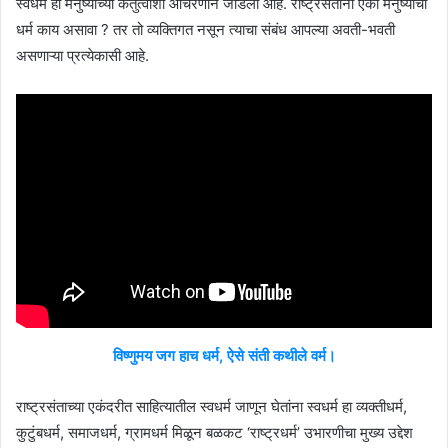
स्वधर्म हा मनुष्याच्या कर्तुत्वाशी आचरणाने जोडला आहे. राष्ट्रसंतानी एका मनुष्याचा
धर्म काय असावा ? तर तो व्यक्तिगत नसून त्याचा संबंध आपल्या अवती-भवती
असणाऱ्या प्रत्येकासी आहे.
विष्णुमय जग हाच धर्म, ऐसे संती कथीले वर्म।
राष्ट्रसंताच्या एकंदरीत साहित्यातील स्वधर्म जाणून घेतांना स्वधर्म हा व्यक्तीधर्म,
कुटुंबधर्म, समाजधर्म, ग्रामधर्म मिळून बळकट ‘राष्ट्रधर्म’ उभारणीचा मुख्य उद्देश