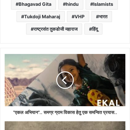
Bhagavad Gita
hindu
Islamists
Tukdoji Maharaj
VHP
भारत
राष्ट्रसंत तुकडोजी महाराज
हिंदू
"एकल अभियान".. समग्र ग्राम विकास हेतु एक समन्वित प्रयास..