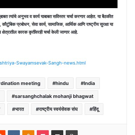
बाबत त्यांचे अनुभव व कार्य याबाबत सविस्तर चर्चा करणार आहेत. या बैठकीत
कौटुंबिक प्रबोधन, सेवा कार्य, सामाजिक, आर्थिक आणि राष्ट्रीय सुरक्षा या
 क्षेत्रातील कारक कृतींवरही चर्चा केली जाणार आहे.
ashtriya-Swayamsevak-Sangh-news.html
rdination meeting
hindu
India
sarsanghchalak mohanji bhagwat
भारत
राष्ट्रीय स्वयंसेवक संघ
हिंदू
erest
Reddit
VKontakte
Odnoklassniki
Pocket
Share via Email
Print