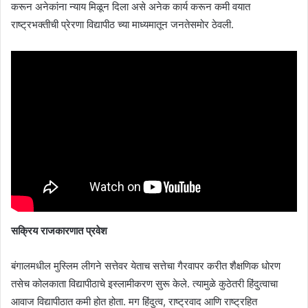
करून अनेकांना न्याय मिळून दिला असे अनेक कार्य करून कमी वयात
राष्ट्रभक्तीची प्रेरणा विद्यापीठ च्या माध्यमातून जनतेसमोर ठेवली.
सक्रिय राजकारणात प्रवेश
बंगालमधील मुस्लिम लीगने सत्तेवर येताच सत्तेचा गैरवापर करीत शैक्षणिक धोरण
तसेच कोलकाता विद्यापीठाचे इस्लामीकरण सुरू केले. त्यामुळे कुठेतरी हिंदुत्वाचा
आवाज विद्यापीठात कमी होत होता. मग हिंदुत्व, राष्ट्रवाद आणि राष्ट्रहित