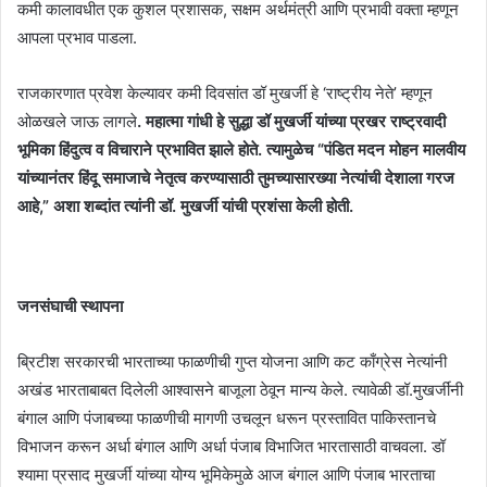
कमी कालावधीत एक कुशल प्रशासक, सक्षम अर्थमंत्री आणि प्रभावी वक्ता म्हणून
आपला प्रभाव पाडला.
राजकारणात प्रवेश केल्यावर कमी दिवसांत डॉ मुखर्जी हे ‘राष्ट्रीय नेते’ म्हणून
ओळखले जाऊ लागले
. महात्मा गांधी हे सुद्धा डॉ मुखर्जी यांच्या प्रखर राष्ट्रवादी
भूमिका हिंदुत्व व विचाराने प्रभावित झाले होते. त्यामुळेच “पंडित मदन मोहन मालवीय
यांच्यानंतर हिंदू समाजाचे नेतृत्व करण्यासाठी तुमच्यासारख्या नेत्यांची देशाला गरज
आहे,” अशा शब्दांत त्यांनी डॉ. मुखर्जी यांची प्रशंसा केली होती.
जनसंघाची स्थापना
ब्रिटीश सरकारची भारताच्या फाळणीची गुप्त योजना आणि कट काँग्रेस नेत्यांनी
अखंड भारताबाबत दिलेली आश्वासने बाजूला ठेवून मान्य केले. त्यावेळी डॉ.मुखर्जींनी
बंगाल आणि पंजाबच्या फाळणीची मागणी उचलून धरून प्रस्तावित पाकिस्तानचे
विभाजन करून अर्धा बंगाल आणि अर्धा पंजाब विभाजित भारतासाठी वाचवला. डॉ
श्यामा प्रसाद मुखर्जी यांच्या योग्य भूमिकेमुळे आज बंगाल आणि पंजाब भारताचा