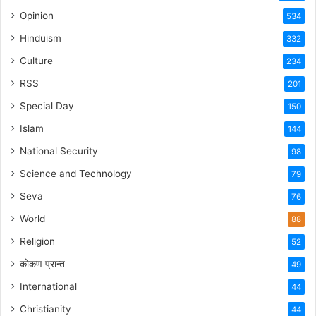
Opinion
534
Hinduism
332
Culture
234
RSS
201
Special Day
150
Islam
144
National Security
98
Science and Technology
79
Seva
76
World
88
Religion
52
कोकण प्रान्त
49
International
44
Christianity
44