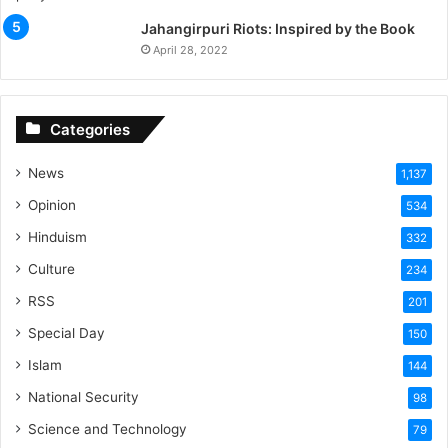
Jahangirpuri Riots: Inspired by the Book
April 28, 2022
Categories
News
1,137
Opinion
534
Hinduism
332
Culture
234
RSS
201
Special Day
150
Islam
144
National Security
98
Science and Technology
79