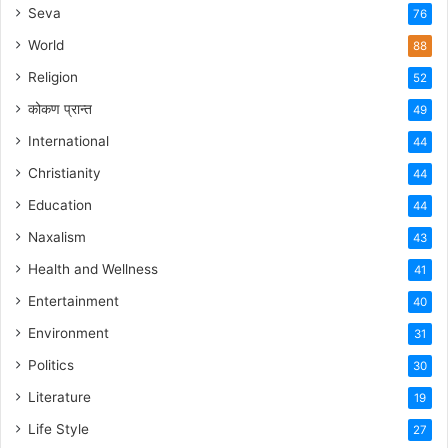
Seva
76
World
88
Religion
52
कोकण प्रान्त
49
International
44
Christianity
44
Education
44
Naxalism
43
Health and Wellness
41
Entertainment
40
Environment
31
Politics
30
Literature
19
Life Style
27