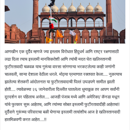
आणखीन एक दुर्दैव म्हणजे ज्या इस्लाम विरोधात हिंदुधर्म आणि राष्ट्र रक्षणासाठी
लढा दिला त्याच इस्लामी मानसिकतेशी आणि त्यांची मदत घेत खलिस्तानची
फुटीरतावादी चळवळ याच गुरूंचा वारसा सांगणाऱ्या भरकटलेल्या काही जणांनी
चालवली, साऱ्या देशाला वेठीला धरले. मोठ्या प्रमाणात रक्तपात केला…. नुकत्याच
झालेल्या शेतकरी आंदोलनात या फुटीरतावादाची पिल्लं उघडपणे सामील झाली
होती…. त्यावेळच्या २६ जानेवारीला दिल्लीत घातलेला धुमाकूळ तर आपण सर्वांनी
दूरदर्शन वर पहिलाच असेल…. आजही पंजाब मध्ये आणि अमेरिका/ कॅनडा मधून
यांचे फुत्कार सुरू आहेतच, आणि त्यांच्या सोबत इस्लामी फुटीरतावादीही आहेतच!!
दुर्दैवाने गुरूंच्या परिवाराचा बळी घेणाऱ्या इस्लामी तत्वांशीच आज हे खलिस्तानवादी
हातमिळवणी करत आहेत….!!