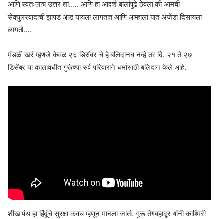
आणि स्वतःलाच उत्तर द्या….. आणि हा आदर्श बालांपुढे ठेवला की आमची
सेक्युलरवादाची झापडं आड यायला लागतात आणि आम्हाला यात अजेंडा दिसायला
लागतो….
मंडळी खरं म्हणजे केवळ २६ डिसेंबर चे हे बलिदानच नव्हे तर दि. २१ ते २७
डिसेंबर या कालावधीत गुरूंच्या सर्व परिवाराने धर्मासाठी बलिदान केले आहे.
शीख पंथ हा हिंदूंचे सुरक्षा कवच म्हणून मानला जातो. गुरू तेगबहादूर यांनी काश्मिरी