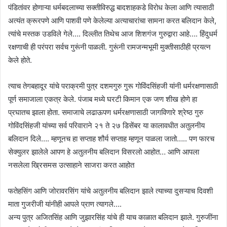
पंडितांवर होणाऱ्या धर्मबदलाच्या सक्तीविरुद्ध बादशाहकडे विरोध केला आणि त्यासाठी
अत्यंत क्रूरपणे आणि पाशवी पणे केलेल्या अत्याचारांचा सामना करत बलिदान केले,
त्यांचे मस्तक उडविले गेले…. दिल्लीत तिथेच आज शिशगंज गुरुद्वारा आहे…. हिंदुधर्म
रक्षणाची ही परंपरा सर्वच गुरूंनी पाळली. गुरूंनी रामजन्मभूमी मुक्तीसाठीही प्रयत्न
केले होते.
त्याच तेगबहादूर यांचे पराक्रमी पुत्र दशमगुरु गुरू गोविंदसिंहजी यांनी धर्मरक्षणासाठी
पूर्ण समाजाला एकत्र केले. पंजाब मध्ये घरटी किमान एक जण शीख होणे हा
प्रघातच झाला होता. समाजाचे लढाऊपण धर्मरक्षणासाठी जागविणारे श्रेष्ठ गुरु
गोविंदसिंहजी यांच्या सर्व परिवाराने २१ ते २७ डिसेंबर या कालावधीत अतुलनीय
बलिदान दिले…. म्हणूनच हा सप्ताह शौर्य सप्ताह म्हणून पाळला जातो….. पण फारच
सेक्युलर झालेले आपण हे अतुलनीय बलिदान विसरलो आहोत… आणि आपला
नसलेला ख्रिसमस उत्साहाने साजरा करत आहोत
फतेहसिंग आणि जोरावरसिंग यांचे अतुलनीय बलिदान झाले त्याच्या दुसऱ्याच दिवशी
माता गुजरीजी यांनीही आपले प्राण त्यागले….
अन्य पुत्र अजितसिंह आणि जुझारसिंह यांचे ही याच काळात बलिदान झाले. गुरुजींना