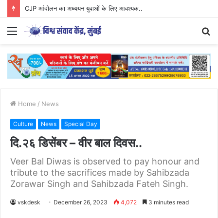
Parenting Has Its Limits….
Menu
S
fo
Home
/
News
Culture
News
Special Day
दि.२६ डिसेंबर – वीर बाल दिवस..
Veer Bal Diwas is observed to pay honour and
tribute to the sacrifices made by Sahibzada
Zorawar Singh and Sahibzada Fateh Singh.
vskdesk
December 26, 2023
4,072
3 minutes read