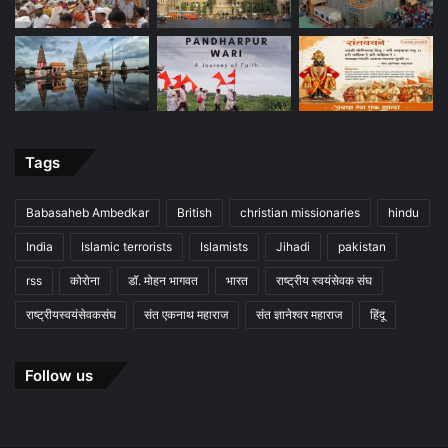
Tags
Babasaheb Ambedkar
British
christian missionaries
hindu
India
Islamic terrorists
Islamists
Jihadi
pakistan
rss
कोरोना
डॉ. मोहन भागवत
भारत
राष्ट्रीय स्वयंसेवक संघ
राष्ट्रीयस्वयंसेवकसंघ
संत एकनाथ महाराज
संत ज्ञानेश्वर महाराज
हिंदू
Follow us