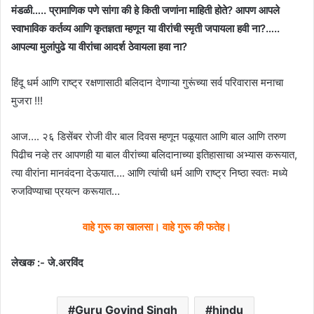
मंडळी….. प्रामाणिक पणे सांगा की हे किती जणांना माहिती होते? आपण आपले
स्वाभाविक कर्तव्य आणि कृतज्ञता म्हणून या वीरांची स्मृती जपायला हवी ना?…..
आपल्या मुलांपुढे या वीरांचा आदर्श ठेवायला हवा ना?
हिंदू धर्म आणि राष्ट्र रक्षणासाठी बलिदान देणाऱ्या गुरूंच्या सर्व परिवारास मनाचा
मुजरा !!!
आज…. २६ डिसेंबर रोजी वीर बाल दिवस म्हणून पळूयात आणि बाल आणि तरुण
पिढीच नव्हे तर आपणही या बाल वीरांच्या बलिदानाच्या इतिहासाचा अभ्यास करूयात,
त्या वीरांना मानवंदना देऊयात…. आणि त्यांची धर्म आणि राष्ट्र निष्ठा स्वतः मध्ये
रुजविण्याचा प्रयत्न करूयात…
वाहे गुरू का खालसा। वाहे गुरू की फतेह।
लेखक :- जे.अरविंद
Guru Govind Singh
hindu