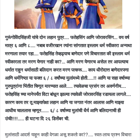
गुरूंगोविंदसिंहजी यांचे दोन लहान पुत्र…. फतेहसिंग आणि जोरावरसिंग… वय वर्ष
मात्र ६ आणि ८…. नबाब वजीरखान त्यांना सांगतात इस्लाम धर्म स्वीकारा अन्यथा
मरणाला तयार रहा…. फतेहसिंह तेव्हढ्याच बाणेदार पणे विचारतात की इस्लाम धर्म
स्वीकारला तर मरण येणार नाही का?… आणि मरण येणारच असेल तर आपल्याच
धर्मात राहून धर्मासाठी बलिदान करत मरण पत्करू…. काय धीरोदात्त बाणेदारपणा
आणि धर्मनिष्ठा या फक्त ६ / ८ वर्षांच्या मुलांमध्ये होती…..!! आणि या सहा वर्षाच्या
गुरुपुत्रांना भिंतीत चिणून मारण्यात आले….. त्यावेळचा प्रसंग तर अवर्णनीय….
फतेहसिंह च्या मानेपर्यंत विटा बांधून झाल्या त्यावेळी जोरावरसिंह रडायला लागले….
कारण काय तर तू माझ्यापेक्षा लहान आणि या जगात नंतर आलास आणि माझ्या
आधीच चाललास म्हणून…… ६/ ८ वर्षाच्या मुलांची धैर्य आणि बलिदानाची ही
उंची!!!!….. ही घटना दि २६ डिसेंबर ची.
मुलांसाठी आदर्श याहून काही वेगळा असू शकतो का??…. स्वतःलाच प्रश्न विचारा