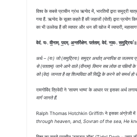
विश्व के सबसे प्राचीन ग्रंथ ऋग्वेद में, भारतियों द्वारा समुद्री
गया हैं. ऋग्वेद के सूक्त कहते हैं की जहाजों (पोतों) द्वारा प्रयोग 
का भी उल्लेख हैं की व्यापार और धन की खोज में व्यापारी, महासागर क
वेद॑. यः. वी॒नाम्. प॒दम्. अ॒न्तरि॑क्षेण. पत॑ताम्. वेद॑. ना॒वः. स॒मु॒द्रिय
अर्थ –
(यः) जो (समुद्रियः) समुद्र अर्थात् अन्तरिक्ष वा जलमय प्रसिद
से (पतताम्) जाने आने वाले (वीनाम्) विमान सब लोक वा पक्षियों क
को (वेद) जानता है वह शिल्पविद्या की सिद्धि के करने को समर्थ हो 
रामगोविंद त्रिवेदी ने ‘सायण भाष्य’ के आधार पर इसका अर्थ लगाया
मार्ग जानते हैं.
Ralph Thomas Hotchkin Griffith ने इसका अंग्रेजी में अ
through heaven, and, Sovran of the sea, He kn
विश्व का सबसे प्राचीन ‘टाइडल डॉक’ (Tidel Dock – ज्वार की ग