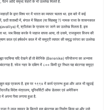
न, पैठन आदि समृध्द शहरों के भी उल्लेख मिलते हैं.
जहाज़ों के द्वारा विश्व भर में भारत का व्यापार चलता था. इस बारे में कई
में, छठी शताब्दी में, बंगाल में सिंहला (या सिंहबाहु ?) नामक राजा के शासनकाल
avalliya) में, श्रीलंका के प्रवास पर जाने का उल्लेख मिलता है. इस
 भेजा था. जब विवाह करके ये जहाज वापस आया, तो उसमे, राजकुमार विजय की
ाण काल एवं हर्षवर्धन काल में भी समुद्री व्यापार की समृद्ध परंपरा का उल्लेख
ूत पदचिन्ह यदि देखने हों तो बेरेनिके (Berenike) परियोजना का अभ्यास
बंदरगाह है. स्वेज नहर के दक्षिण में ८०० किमी दूर स्थित यह बंदरगाह समुद्र
, बहुत बड़ा प्रकल्प है. इस पर १९९४ में कार्य प्रारम्भ हुआ और आज भी खुदाई
ीदरलैंड विदेश मंत्रालय, यूनिवर्सिटी ऑफ डेलावर एवं अमेरिकन
ें अपना पैसा लगाया हुआ है.
े राजा ने लाल समुद्र के किनारे इस बंदरगाह का निर्माण किया था और उसे