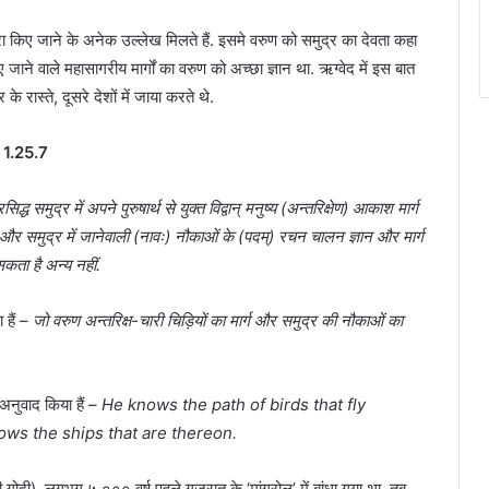
 यात्रा किए जाने के अनेक उल्लेख मिलते हैं. इसमे वरुण को समुद्र का देवता कहा
किए जाने वाले महासागरीय मार्गों का वरुण को अच्छा ज्ञान था. ऋग्वेद में इस बात
े रास्ते, दूसरे देशों में जाया करते थे.
ः॑॥ 1.25.7
्ध समुद्र में अपने पुरुषार्थ से युक्त विद्वान् मनुष्य (अन्तरिक्षेण) आकाश मार्ग
े और समुद्र में जानेवाली (नावः) नौकाओं के (पदम्) रचन चालन ज्ञान और मार्ग
सकता है अन्य नहीं.
 हैं –
जो वरुण अन्तरिक्ष-चारी चिड़ियों का मार्ग और समुद्र की नौकाओं का
नुवाद किया हैं –
He knows the path of birds that fly
ows the ships that are thereon.
ोदी), लगभग ५,००० वर्ष पहले गुजरात के ‘मांगरोल’ में बांधा गया था. तब