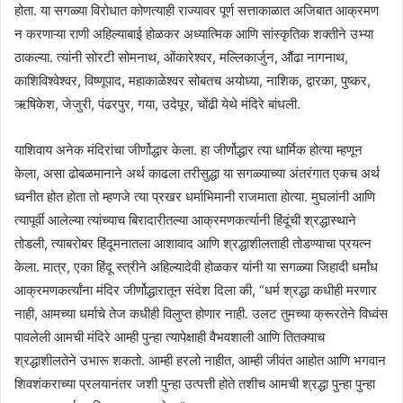
होता. या सगळ्या विरोधात कोणत्याही राज्यावर पूर्ण सत्ताकाळात अजिबात आक्रमण
न करणाऱ्या राणी अहिल्याबाई होळकर अध्यात्मिक आणि सांस्कृतिक शक्तीने उभ्या
ठाकल्या. त्यांनी सोरटी सोमनाथ, ओंकारेश्वर, मल्लिकार्जुन, औंढा नागनाथ,
काशिविश्वेश्वर, विष्णूपाद, महाकाळेश्वर सोबतच अयोध्या, नाशिक, द्वारका, पुष्कर,
ऋषिकेश, जेजुरी, पंढरपुर, गया, उदेपूर, चोंढी येथे मंदिरे बांधली.
याशिवाय अनेक मंदिरांचा जीर्णोद्धार केला. हा जीर्णोद्धार त्या धार्मिक होत्या म्हणून
केला, असा ढोबळमानाने अर्थ काढला तरीसुद्धा या सगळ्याच्या अंतरंगात एकच अर्थ
ध्वनीत होत होता तो म्हणजे त्या प्रखर धर्माभिमानी राजमाता होत्या. मुघलांनी आणि
त्यापूर्वी आलेल्या त्यांच्याच बिरादारीतल्या आक्रमणकर्त्यानी हिंदूंची श्रद्धास्थाने
तोडली, त्याबरोबर हिंदूमनातला आशावाद आणि श्रद्धाशीलताही तोडण्याचा प्रयत्न
केला. मात्र, एका हिंदू स्त्रीने अहिल्यादेवी होळकर यांनी या सगळ्या जिहादी धर्मांध
आक्रमणकर्त्यांना मंदिर जीर्णोद्धारातून संदेश दिला की, “धर्म श्रद्धा कधीही मरणार
नाही, आमच्या धर्माचे तेज कधीही विलुप्त होणार नाही. उलट तुमच्या क्रूरतेने विध्वंस
पावलेली आमची मंदिरे आम्ही पुन्हा त्यापेक्षाही वैभवशाली आणि तितक्याच
श्रद्धाशीलतेने उभारू शकतो. आम्ही हरलो नाहीत, आम्ही जीवंत आहोत आणि भगवान
शिवशंकराच्या प्रलयानंतर जशी पुन्हा उत्पत्ती होते तशीच आमची श्रद्धा पुन्हा पुन्हा