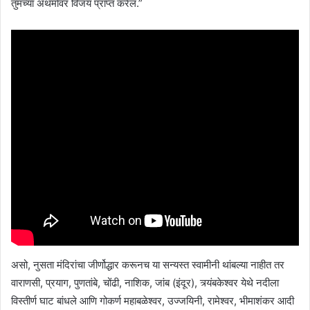
तुमच्या अथर्मावर विजय प्राप्त करेल.”
असो, नुसता मंदिरांचा जीर्णोद्धार करूनच या सन्यस्त स्वामीनी थांबल्या नाहीत तर
वाराणसी, प्रयाग, पुणतांबे, चोंढी, नाशिक, जांब (इंदूर), त्र्यंबकेश्वर येथे नदीला
विस्तीर्ण घाट बांधले आणि गोकर्ण महाबळेश्वर, उज्जयिनी, रामेश्वर, भीमाशंकर आदी