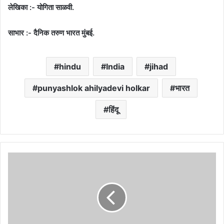
लेखिका :- योगिता साळवी.
साभार :- दैनिक तरुण भारत मुंबई.
hindu
India
jihad
punyashlok ahilyadevi holkar
भारत
हिंदू