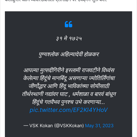
३१ मे १७२५
पुण्यश्लोक अहिल्यादेवी होळकर
आपल्या मुत्सद्दीगिरीने इस्लामी राजवटीने विध्वंस
केलेल्या हिंदूंचे मानबिंदू असणाऱ्या ज्योतिर्लिंगांचा
जीर्णोद्धार आणि हिंदू भाविकांच्या सोयीसाठी
तीर्थस्थानी नद्यांवर घाट , धर्मशाळा व बारवं बांधून
हिंदूंचे गतवैभव पुनश्च उभे करणाऱ्या…
pic.twitter.com/EF2Kl4YHoV
— VSK Kokan (@VSKKokan)
May 31, 2023