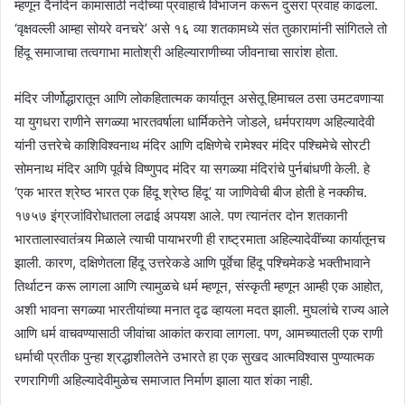
म्हणून दैनंदिन कामासाठी नदीच्या प्रवाहाचे विभाजन करून दुसरा प्रवाह काढला.
‘वृक्षवल्ली आम्हा सोयरे वनचरे’ असे १६ व्या शतकामध्ये संत तुकारामांनी सांगितले तो
हिंदू समाजाचा तत्वगाभा मातोश्री अहिल्याराणीच्या जीवनाचा सारांश होता.
मंदिर जीर्णोद्धारातून आणि लोकहितात्मक कार्यातून असेतू हिमाचल ठसा उमटवणाऱ्या
या युगधरा राणीने सगळ्या भारतवर्षाला धार्मिकतेने जोडले, धर्मपरायण अहिल्यादेवी
यांनी उत्तरेचे काशिविश्वनाथ मंदिर आणि दक्षिणेचे रामेश्वर मंदिर पश्चिमेचे सोरटी
सोमनाथ मंदिर आणि पूर्वचे विष्णुपद मंदिर या सगळ्या मंदिरांचे पुर्नबांधणी केली. हे
‘एक भारत श्रेष्ठ भारत एक हिंदू श्रेष्ठ हिंदू’ या जाणिवेची बीज होती हे नक्कीच.
१७५७ इंग्रजांविरोधातला लढाई अपयश आले. पण त्यानंतर दोन शतकानी
भारतालास्वातंत्र्य मिळाले त्याची पायाभरणी ही राष्ट्रमाता अहिल्यादेवींच्या कार्यातूनच
झाली. कारण, दक्षिणेतला हिंदू उत्तरेकडे आणि पूर्वेचा हिंदू पश्चिमेकडे भक्तीभावाने
तिर्थाटन करू लागला आणि त्यामुळचे धर्म म्हणून, संस्कृती म्हणून आम्ही एक आहोत,
अशी भावना सगळ्या भारतीयांच्या मनात दृढ व्हायला मदत झाली. मुघलांचे राज्य आले
आणि धर्म वाचवण्यासाठी जीवांचा आकांत करावा लागला. पण, आमच्यातली एक राणी
धर्माची प्रतीक पुन्हा श्रद्धाशीलतेने उभारते हा एक सुखद आत्मविश्वास पुण्यात्मक
रणरागिणी अहिल्यादेवीमुळेच समाजात निर्माण झाला यात शंका नाही.