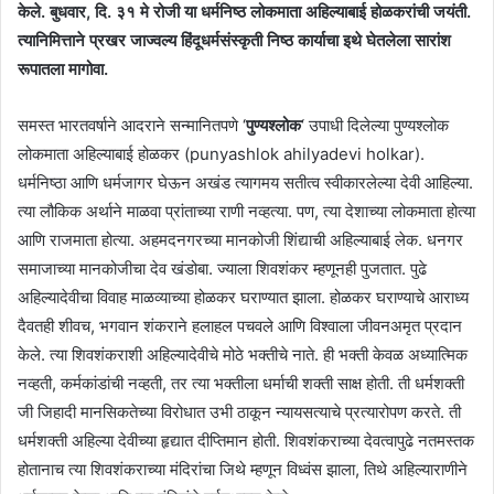
केले. बुधवार, दि. ३१ मे रोजी या धर्मनिष्ठ लोकमाता अहिल्याबाई होळकरांची जयंती.
त्यानिमित्ताने प्रखर जाज्वल्य हिंदूधर्मसंस्कृती निष्ठ कार्याचा इथे घेतलेला सारांश
रूपातला मागोवा.
समस्त भारतवर्षाने आदराने सन्मानितपणे ‘
पुण्यश्लोक
‘ उपाधी दिलेल्या पुण्यश्लोक
लोकमाता अहिल्याबाई होळकर (punyashlok ahilyadevi holkar).
धर्मनिष्ठा आणि धर्मजागर घेऊन अखंड त्यागमय सतीत्व स्वीकारलेल्या देवी आहिल्या.
त्या लौकिक अर्थाने माळवा प्रांताच्या राणी नव्हत्या. पण, त्या देशाच्या लोकमाता होत्या
आणि राजमाता होत्या. अहमदनगरच्या मानकोजी शिंद्याची अहिल्याबाई लेक. धनगर
समाजाच्या मानकोजीचा देव खंडोबा. ज्याला शिवशंकर म्हणूनही पुजतात. पुढे
अहिल्यादेवीचा विवाह माळव्याच्या होळकर घराण्यात झाला. होळकर घराण्याचे आराध्य
दैवतही शीवच, भगवान शंकराने हलाहल पचवले आणि विश्वाला जीवनअमृत प्रदान
केले. त्या शिवशंकराशी अहिल्यादेवीचे मोठे भक्तीचे नाते. ही भक्ती केवळ अध्यात्मिक
नव्हती, कर्मकांडांची नव्हती, तर त्या भक्तीला धर्माची शक्ती साक्ष होती. ती धर्मशक्ती
जी जिहादी मानसिकतेच्या विरोधात उभी ठाकून न्यायसत्याचे प्रत्यारोपण करते. ती
धर्मशक्ती अहिल्या देवीच्या हृद्यात दीप्तिमान होती. शिवशंकराच्या देवत्वापुढे नतमस्तक
होतानाच त्या शिवशंकराच्या मंदिरांचा जिथे म्हणून विध्वंस झाला, तिथे अहिल्याराणीने