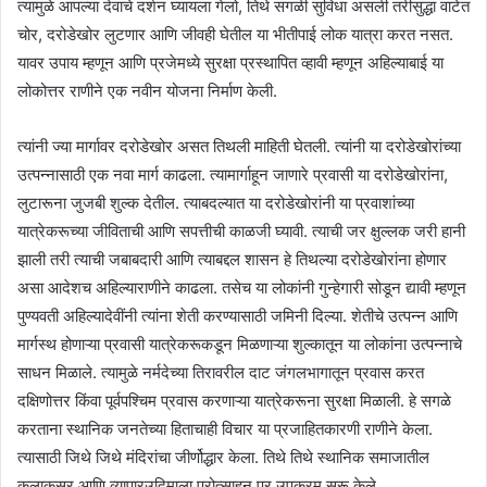
त्यामुळे आपल्या देवाचे दर्शन घ्यायला गेलो, तिथे सगळी सुविधा असली तरीसुद्धा वाटेत
चोर, दरोडेखोर लुटणार आणि जीवही घेतील या भीतीपाई लोक यात्रा करत नसत.
यावर उपाय म्हणून आणि प्रजेमध्ये सुरक्षा प्रस्थापित व्हावी म्हणून अहिल्याबाई या
लोकोत्तर राणीने एक नवीन योजना निर्माण केली.
त्यांनी ज्या मार्गावर दरोडेखोर असत तिथली माहिती घेतली. त्यांनी या दरोडेखोरांच्या
उत्पन्नासाठी एक नवा मार्ग काढला. त्यामार्गाहून जाणारे प्रवासी या दरोडेखोरांना,
लुटारूना जुजबी शुल्क देतील. त्याबदल्यात या दरोडेखोरांनी या प्रवाशांच्या
यात्रेकरूच्या जीविताची आणि सपत्तीची काळजी घ्यावी. त्याची जर क्षुल्लक जरी हानी
झाली तरी त्याची जबाबदारी आणि त्याबद्दल शासन हे तिथल्या दरोडेखोरांना होणार
असा आदेशच अहिल्याराणीने काढला. तसेच या लोकांनी गुन्हेगारी सोडून द्यावी म्हणून
पुण्यवती अहिल्यादेवींनी त्यांना शेती करण्यासाठी जमिनी दिल्या. शेतीचे उत्पन्न आणि
मार्गस्थ होणाऱ्या प्रवासी यात्रेकरूकडून मिळणाऱ्या शुल्कातून या लोकांना उत्पन्नाचे
साधन मिळाले. त्यामुळे नर्मदेच्या तिरावरील दाट जंगलभागातून प्रवास करत
दक्षिणोत्तर किंवा पूर्वपश्चिम प्रवास करणाऱ्या यात्रेकरूना सुरक्षा मिळाली. हे सगळे
करताना स्थानिक जनतेच्या हिताचाही विचार या प्रजाहितकारणी राणीने केला.
त्यासाठी जिथे जिथे मंदिरांचा जीर्णोद्धार केला. तिथे तिथे स्थानिक समाजातील
कलाकुसर आणि व्यापारउदिमाला प्रोत्साहन पर उपक्रम सुरू केले.