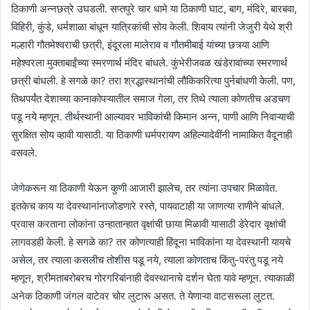
ठिकाणी अन्नछत्रे उघडली. सप्तपुरे चार धामे या ठिकाणी घाट, बाग, मंदिरे, बारबवा,
विहिरी, कुंडे, धर्मशाळा बांधून यात्रिकांची सोय केली. शिवाय त्यांनी जेजुरी येथे श्री
मल्हारी गौतमेश्वराची छत्री, इंदूरला मालेराव व गौतमीबाई यांच्या छत्र्या आणि
महेश्वरला मुक्ताबाईंच्या स्मरणार्थ मंदिर बांधले. कुंभेरीजवळ खंडेरावांच्या स्मरणार्थ
छत्री बांधली. हे सगळे का? तरा श्रद्धास्थानांची लौकिकरित्या पुर्नबांधणी केली. पण,
तिथपर्यंत देशाच्या कानाकोपऱ्यातील समाज गेला, तर तिथे त्याला कोणतीच अडचण
पडू नये म्हणून. तीर्थस्थानी आल्यावर भाविकांची किमान अन्न, पाणी आणि निवाऱ्याची
सुरक्षित सोय व्हावी यासाठी. या ठिकाणी धर्मपरायण अहिल्यादेवींनी नामाकित वैदूनाही
वसवले.
जेणेकरून या ठिकाणी येऊन कुणी आजारी झालेच, तर त्यांना उपचार मिळावेत.
इतकेच काय या देवस्थानांनाजोडणारे रस्ते, पायवाटाही या जाणत्या राणीने बांधले.
प्रवास करताना लोकांना उन्हातान्हात वृक्षांची छाया मिळावी यासाठी डेरेदार वृक्षांची
लागवडही केली. हे सगळे का? तर कोणत्याही हिंदूना भाविकांना या देवस्थानी यायचे
असेल, तर त्याला कसलीच तोशीस पडू नये, त्याला कोणताच किंतु-परंतु पडू नये
म्हणून, श्रीमताबरोबरच गोरगरिबांनाही देवस्थानाचे दर्शन घेता यावे म्हणून. त्याकाळी
अनेक ठिकाणी जंगल वाटेवर चोर लुटारू असत. ते येणाऱ्या वाटसरूला लुटत.