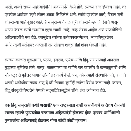
असो, अवधे राज्य अहिल्यादेवींनी शिवसमर्पण केले होते. त्यांच्या राजाज्ञेवरच नाही, तर
प्रत्येक आज्ञेवर ‘श्री शंकर आज्ञा’ लिहिलेले असे. त्यांचे प्रत्येक कार्य, विचार श्री
शंकराच्या आज्ञेनुसार आहे. हे साम्राज्य केवळ श्री शंकराचे म्हणजे देवाचे असून
आपण केवळ त्याचे उपभोग्य शून्य स्वामी. नव्हे, नव्हे सेवक आहोत असे राजयोगिनी
अहिल्यादेवीचे मत होते. त्यामुळेच त्यांच्या कर्तव्यपरायणेतेवर, न्यायनिष्ठुरतेवर
धर्मसंस्कृती वर्तनावर आप्तांनी तर सोडाच शत्रूनीही शंका घेतली नाही.
त्यांच्या काळात मुसलमान, पठाण, इंग्रज, फ्रेंच आणि हिंदू साम्राज्यही आपसात
युद्धाच्या भूमिकेत होते. मात्र, माळव्याच्या या राणीने पार काश्मीर ते कन्याकुमारी आणि
सौराष्ट्र ते पूर्वेत्तर भागात लोकोत्तर कार्य केले. पण, कोणत्याही संस्थानिकाने, राजाने
अगदी अयोध्येचा नबाब असू दें की निजाम कुणीही त्यांना विरोध केला नाही. कारण,
हिंदू संस्कृतीनिष्ठतेने येणारी सद्सद्विवेकबुद्धीचे शौर्य, तेज त्यांच्यात होते.
एक हिंदू साम्राज्ञी कशी असावी? एक राष्ट्रमाता कशी असावीयाचे अतिशय तेजस्वी
स्वरूप म्हणजे पुण्यश्लोक राजमाता अहिल्यादेवी होळकर होय! प्रखर धर्माभिमानी
पुण्यश्लोक अहिल्याबाई होळकर यांना कोटी कोटी प्रणाम!