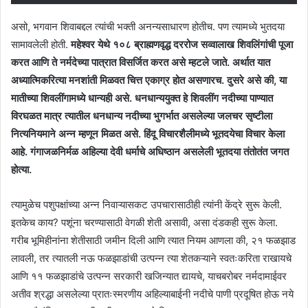
असो, भगवान शिवाबद्दल त्यांची भक्ती अनन्यसाधारण होतीच. पण त्यामध्ये भुतदया
सामावलेली होती.
महेश्वर येथे १०८ ब्राह्मणवृद्ध दररोज सव्वालाख शिवलिंगांची पूजा
करत आणि ते नर्मदेच्या पात्रात विसर्जित करत असे म्हटले जाते. अर्थात यात
अध्यात्मिकरित्या मनशांती मिळवत चित्त एकाग्र होत असणारच. दुसरे असे की, या
मातीच्या शिवलींगामध्ये धान्यही असे. धनधान्ययुक्त हे शिवलींग नदीच्या पाण्यात
विरघळत मात्र त्यातील धनधान्य नदीच्या भुगर्भात असलेल्या जलचर सृष्टीला
नित्यनियमाने अन्न म्हणून मिळत असे. हिंदू विचारशैलीमध्ये भूतदयेचा विचार केला
आहे. गंगाजळनिर्मळ अहिल्या देवी धर्माचे अधिष्ठान असलेली भूतदया तंतोतंत जगत
होत्या.
त्यामुळेच पशुपक्षांच्या अन्न निवाऱ्यासकट उपचारासाठीही त्यांनी केंद्रे सुरू केली.
इतकेच काय? पशूंना चरण्यासाठी वेगळी शेती असावी, असा दंडकही सुरू केला.
गरीब भूमिहीनांना शेतीसाठी जमीन दिली आणि त्यात नियम आणला की, २१ फळझाड
लावली, तर त्यातली नऊ फळझाडांची उत्पन्न त्या शेतकऱ्याने स्वतःकरिता राखायचे
आणि ११ फळझाडांचे उत्पन्न सरकारी खजिन्यात द्यायचे, याचबरोबर नर्मदामाईवर
अतीव श्रद्धा असलेल्या प्रातःस्मरणीय अहिल्याबाईनी नदीचे पाणी प्रदूषित होऊ नये