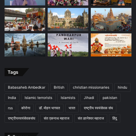
Tags
Babasaheb Ambedkar
British
christian missionaries
hindu
India
Islamic terrorists
Islamists
Jihadi
pakistan
rss
कोरोना
डॉ. मोहन भागवत
भारत
राष्ट्रीय स्वयंसेवक संघ
राष्ट्रीयस्वयंसेवकसंघ
संत एकनाथ महाराज
संत ज्ञानेश्वर महाराज
हिंदू