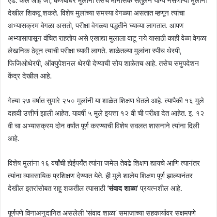
एड. केले आहे जी, कर्णबधिर मुलांना तसेच मानसिक संतुलन योग्य नसणाऱ्या मुलांना
देखील शिकवू शकते. विशेष मुलांच्या समस्या वेगळ्या असतात म्हणून त्यांचा
अभ्यासक्रम वेगळा असतो, परीक्षा वेगळ्या पद्धतीने घ्याव्या लागतात. आपण
अभ्यासापासून वंचित राहतोय असे एखाद्या मुलाला वाटू नये यासाठी काही वेळा वेगळा
लेखनिक ठेवून त्याची परीक्षा घ्यावी लागते. शाळेतल्या मुलांना स्पीच थेरपी,
फिजिओथेरपी, ऑक्युपेशनल थेरपी देण्याची सोय शाळेतच आहे. तसेच समुपदेशन
केंद्र देखील आहे.
गेल्या २७ वर्षात सुमारे २५० मुलांनी या शाळेत शिक्षण घेतले आहे. त्यापैकी १६ मुले
दहावी उत्तीर्ण झाली आहेत. यावर्षी ५ मुले इयत्ता १२ वी ची परीक्षा देत आहेत. इ. १२
वी चा अभ्यासक्रम दोन वर्षांत पूर्ण करण्याची विशेष सवलत शासनाने त्यांना दिली
आहे.
विशेष मुलांना १६ वर्षांची होईपर्यंत त्यांना जमेल तेवढे शिक्षण द्यायचे आणि त्यानंतर
त्यांना व्यावसायिक प्रशिक्षण देण्यात येते. ही मुले शालेय शिक्षण पूर्ण झाल्यानंतर
देखील इतरांसोबत राहू शकतील त्यासाठी
‘संवाद शाळा’
प्रयत्नशील आहे.
पूर्णपणे विनाअनुदानित असलेली ‘संवाद शाळा’ समाजाच्या सहकार्यावर सक्षमपणे