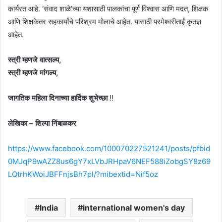
कार्यरत आहे. ‘संवाद शाळे’च्या यशासाठी पालकांचा पूर्ण विश्वास आणि मदत, शिक्षक
आणि शिक्षकेतर सहकार्यांचे परिश्रम मोलाचे आहेत. यासाठी परमेश्वरीताईं कृतज्ञ
आहेत.
स्त्री म्हणजे वात्सल्य,
स्त्री म्हणजे मांगल्य,
जागतिक महिला दिनाच्या
हार्दिक शुभेच्छा
!!
लेखिका – शिल्पा निंबाळकर
https://www.facebook.com/100070227521241/posts/pfbid
0MJqP9wAZZ8us6gY7xLVbJRHpaV6NEF588iZobgSY8z69
LQtrhKWoiJBFFnjsBh7pl/?mibextid=Nif5oz
India
international women's day