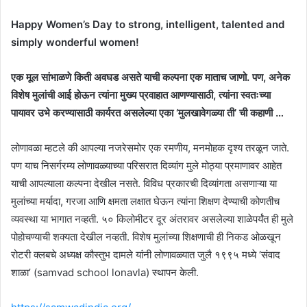
Happy Women’s Day to strong, intelligent, talented and
simply wonderful women!
एक मूल सांभाळणे किती अवघड असते याची कल्पना एक माताच जाणो. पण, अनेक
विशेष मुलांची आई होऊन त्यांना मुख्य प्रवाहात आणण्यासाठी, त्यांना स्वतःच्या
पायावर उभे करण्यासाठी कार्यरत असलेल्या एका ‘मुलखावेगळ्या ती’ ची कहाणी …
लोणावळा म्हटले की आपल्या नजरेसमोर एक रमणीय, मनमोहक दृश्य तरळून जाते.
पण याच निसर्गरम्य लोणावळ्याच्या परिसरात दिव्यांग मुले मोठ्या प्रमाणावर आहेत
याची आपल्याला कल्पना देखील नसते. विविध प्रकारची दिव्यांगता असणाऱ्या या
मुलांच्या मर्यादा, गरजा आणि क्षमता लक्षात घेऊन त्यांना शिक्षण देण्याची कोणतीच
व्यवस्था या भागात नव्हती. ५० किलोमीटर दूर अंतरावर असलेल्या शाळेपर्यंत ही मुले
पोहोचण्याची शक्यता देखील नव्हती. विशेष मुलांच्या शिक्षणाची ही निकड ओळखून
रोटरी क्लबचे अध्यक्ष कौस्तुभ दामले यांनी लोणावळ्यात जुलै १९९५ मध्ये ‘संवाद
शाळा’ (samvad school lonavla) स्थापन केली.