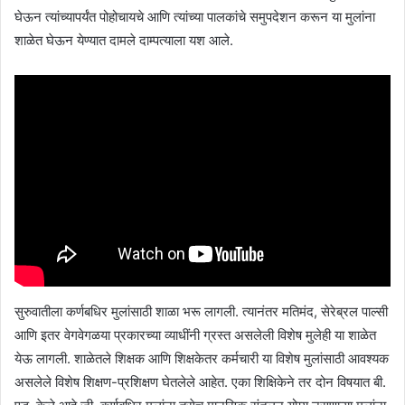
घेऊन त्यांच्यापर्यंत पोहोचायचे आणि त्यांच्या पालकांचे समुपदेशन करून या मुलांना
शाळेत घेऊन येण्यात दामले दाम्पत्याला यश आले.
सुरुवातीला कर्णबधिर मुलांसाठी शाळा भरू लागली. त्यानंतर मतिमंद, सेरेब्रल पाल्सी
आणि इतर वेगवेगळया प्रकारच्या व्याधींनी ग्रस्त असलेली विशेष मुलेही या शाळेत
येऊ लागली. शाळेतले शिक्षक आणि शिक्षकेतर कर्मचारी या विशेष मुलांसाठी आवश्यक
असलेले विशेष शिक्षण-प्रशिक्षण घेतलेले आहेत. एका शिक्षिकेने तर दोन विषयात बी.