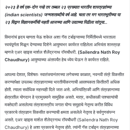
२०२३ हे वर्ष एक-दोन नव्हे तर तब्बल २३ प्रख्यात भारतीय शास्त्रज्ञांच्या
(indian scientists) जन्मशताब्दीचे वर्ष आहे. चला तर मग भारतभूमीच्या या
२३ विद्वान विज्ञानकर्मींची महती आजच्या आणि उद्याच्या पिढीला सांगूया…
विमानांचं हृदय म्हणता येऊ शकेल अशा गॅस टर्बाइन्सच्या निर्मितीमध्ये भारताला
स्वयंपूर्णता मिळून देण्याच्या दिशेने आयुष्यभर कार्यरत राहिलेला अभियंता शास्त्रज्ञ
म्हणजे एअर व्हाइस मार्शल शैलेंद्रनाथ रॉयचौधरी.
(Sailendra Nath Roy
Chaudhury)
आयुष्याच्या अंतापर्यंत हेच ध्येय घेऊन ते कार्यरत राहिले.
आपल्या देशात, विशेषतः स्वातंत्र्यानंतरच्या लगेचच्या काळात, नवनवी तंत्रे विकसीत
करण्यापेक्षा उपलब्ध तंत्रज्ञानाच्या भारतीयीकरणाची आवश्यकता कितीतरी अधिक
होती. त्याला सर्वाधिक महत्त्वही दिले जात असे. अभियांत्रिकी आणि तंत्रज्ञानाच्या
क्षेत्रातील योगदान हे प्रामुख्याने सामुहिक असते. मात्र, कधीकाळी पाश्चात्यांची
मक्तेदारी असलेल्या तंत्रशास्त्रीय जगात योग्य समुहाचे नेतृत्त्व करीत विविध
प्रकारचे तंत्रज्ञान विकसीत करण्याची क्षमता असलेले नेतृत्त्व हे सर्वगुणसंपन्न
असते. एअर व्हाइस मार्शल शैलेद्रनाथ रॉयचौधरी (Sailendra Nath Roy
Chaudhury) हे अशा प्रकारचे नेतृत्त्व होते. त्यांनी गॅस टर्बाइन तंत्रज्ञानाच्या