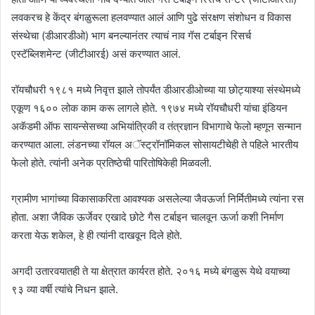
लवकरच हे केंद्र बंगळुरूला हलवण्यात आलं आणि पुढे संरक्षण संशोधन व विकास
संस्थेचा (डीआरडीओ) भाग बनल्यानंतर त्याचं नाव गॅस टर्बाइन रिसर्च
एस्टॅब्लिशमेन्ट (जीटीआरई) असं करण्यात आलं.
रॉयचौधरी १९८१ मध्ये निवृत्त झाले तोपर्यंत डीआरडीओच्या या छोट्याश्या संस्थेमध्ये
एकूण १६०० लोक काम करू लागले होते. १९७४ मध्ये रॉयचौधरी यांचा इंडियन
अकॅडमी ऑफ सायन्सेसच्या अभियांत्रिकी व तंत्रज्ञान विभागाचे फेलो म्हणून सन्मान
करण्यात आला. लंडनच्या रॉयल अॅस्ट्रॉनॉमिकल सोसायटीचेही ते पहिले भारतीय
फेलो होते. त्यांनी अनेक प्रतिष्ठेची पारितोषिकेही मिळवली.
ग्रामीण भागांच्या विकासाकरिता आवश्यक असलेल्या जैवऊर्जा निर्मितीमध्ये त्यांना रस
होता. अशा जैविक ऊर्जेवर एखादे छोटे गैस टर्बाइन चालवून ऊर्जा कशी निर्माण
करता येऊ शकेल, हे ही त्यांनी दाखवून दिले होते.
अगदी उतारवयातही ते या क्षेत्रात कार्यरत होते. २०१६ मध्ये बंगळुरू येथे वयाच्या
९३ व्या वर्षी त्यांचे निधन झाले.