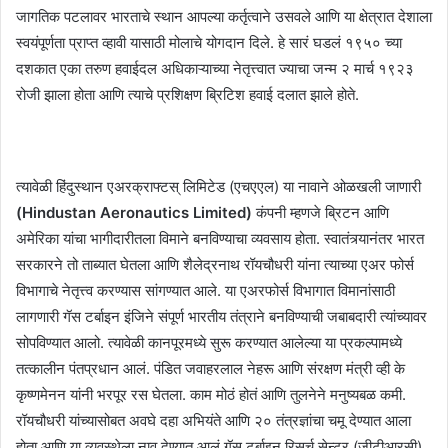
जागतिक पटलावर भारताचे स्थान आपल्या कर्तृत्वाने उसवले आणि या क्षेत्रात देशाला
स्वयंपूर्णता प्राप्त व्हावी यासाठी मोलाचे योगदान दिले. हे सारं घडलं १९५० च्या
दशकात एका तरुण हवाईदल अधिकाऱ्याच्या नेतृत्त्वात ज्याचा जन्म २ मार्च १९२३
रोजी झाला होता आणि त्याचे प्रशिक्षण ब्रिटिश हवाई दलात झाले होते.
त्यावेळी हिंदुस्थान एअरक्राफ्टस् लिमिटेड (एचएएल) या नावाने ओळखली जाणारी
(Hindustan Aeronautics Limited)
कंपनी म्हणजे ब्रिटन आणि
अमेरिका यांचा भागीदारीतला विमाने बनविण्याचा व्यवसाय होता. स्वातंत्र्यानंतर भारत
सरकारने तो ताब्यात घेतला आणि शैलेद्रनाथ रॉयचौधरी यांना त्याच्या एअर फोर्स
विभागाचे नेतृत्त्व करण्यास सांगण्यात आले. या एअरफोर्स विभागात विमानांसाठी
लागणारी गॅस टर्बाइन इंजिने संपूर्ण भारतीय तंत्राने बनविण्याची जबाबदारी त्यांच्यावर
सोपविण्यात आलो. त्यावेळी कानपूरमध्ये सुरू करण्यात आलेल्या या प्रकल्पामध्ये
तत्कालीन पंतप्रधान आलं. पंडित जवाहरलाल नेहरू आणि संरक्षण मंत्री व्ही के
कृष्णमेनन यांनी भरपूर रस घेतला. काम मोठं होतं आणि तुलनेने मनुष्यबळ कमी.
रॉयचौधरी यांच्यासोबत अवघे दहा अभियंते आणि २० तंत्रज्ञांचा चमू देण्यात आला
होता आणि या व्यवस्थेला नाव देण्यात आलं गॅस टर्बाइन रिसर्च सेन्टर (जीटीआरसी)