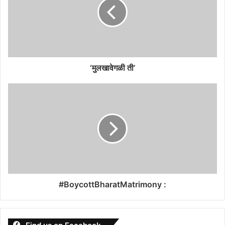
‘मुलखावेगळी ती’
#BoycottBharatMatrimony :