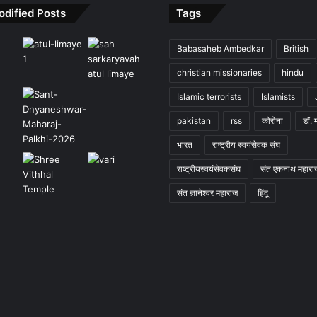
odified Posts
Tags
Babasaheb Ambedkar
British
christian missionaries
hindu
Islamic terrorists
Islamists
pakistan
rss
कोरोना
डॉ. 
भारत
राष्ट्रीय स्वयंसेवक संघ
राष्ट्रीयस्वयंसेवकसंघ
संत एकनाथ महारा
संत ज्ञानेश्वर महाराज
हिंदू