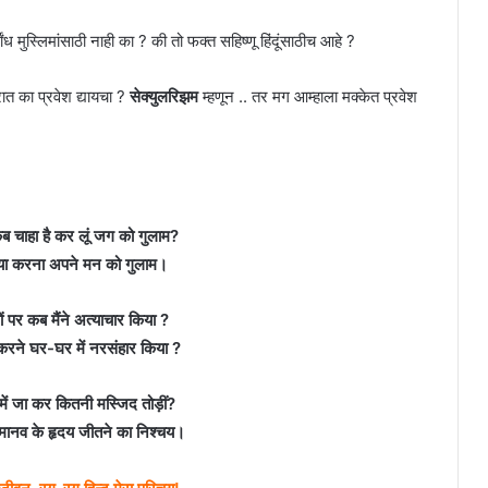
ंध मुस्लिमांसाठी नाही का ? की तो फक्त सहिष्णू हिंदूंसाठीच आहे ?
िरात का प्रवेश द्यायचा ?
सेक्युलरिझम
म्हणून .. तर मग आम्हाला मक्केत प्रवेश
 कब चाहा है कर लूं जग को गुलाम?
खाया करना अपने मन को गुलाम।
ं पर कब मैंने अत्याचार किया ?
 करने घर-घर में नरसंहार किया ?
ें जा कर कितनी मस्जिद तोड़ीं?
मानव के हृदय जीतने का निश्चय।
ू जीवन, रग-रग हिन्दू मेरा परिचय!