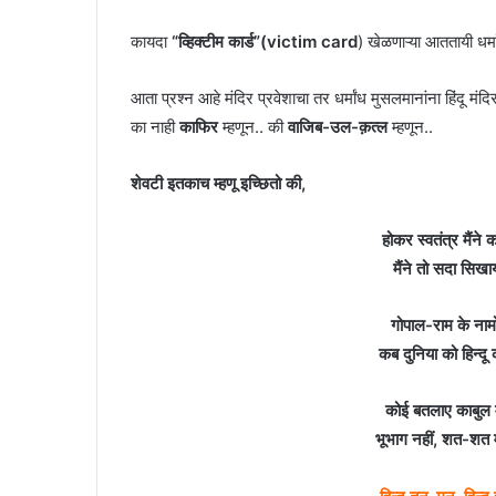
कायदा
“व्हिक्टीम कार्ड”(victim card
)
खेळणाऱ्या आततायी धर्मा
आता प्रश्न आहे मंदिर प्रवेशाचा तर धर्मांध मुसलमानांना हिंदू मंद
का नाही
काफिर
म्हणून.. की
वाजिब-उल-क़त्ल
म्हणून..
शेवटी इतकाच म्हणू इच्छितो की,
होकर स्वतंत्र मैंने
मैंने तो सदा सि
गोपाल-राम के नामो
कब दुनिया को हिन्दू
कोई बतलाए काबुल म
भूभाग नहीं, शत-शत 
हिन्दू तन-मन, हिन्द