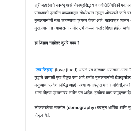
श्री महादेवाचे स्वयंभू असे विश्वप्रसिद्ध १२ ज्योतिर्लिंगांपैकी एक अ
पायथ्याशी प्राचीन काळापासून तीर्थस्थान म्हणून ओळखले जाते.त्र्
मुसलमानांनी नख लावण्याचा प्रयत्न केला आहे. महाराष्ट्र शासन आ
मुसलमानांना न्यायासना समोर उभे करून कठोर शिक्षा होईल याची पु
हा जिहाद नाहीतर दुसरे काय ?
“लव जिहाद”
(love jihad) आपले रंग दाखवत असताना आता
“
युद्धाचे आणखी एक विकृत रूप आहे.धर्मांध मुसलमानांनी
टेकड्यांवर
मनुष्याचा प्रवेश निषिद्ध आहे) अश्या अनधिकृत मजार,मशिदी,कबरी
आता मोठ्या प्रमाणावर समोर येत आहेत. इतकेच काय समुद्रात द
लोकसंख्येचा समतोल (
demography
) बदलून धार्मिक आणि सुरक्
दिसून येते.