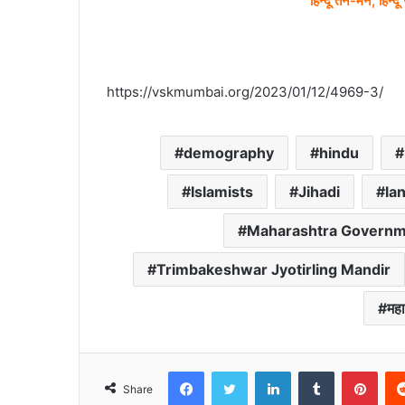
https://vskmumbai.org/2023/01/12/4969-3/
demography
hindu
Islamists
Jihadi
lan
Maharashtra Govern
Trimbakeshwar Jyotirling Mandir
महा
Facebook
Twitter
LinkedIn
Tumblr
Pint
Share