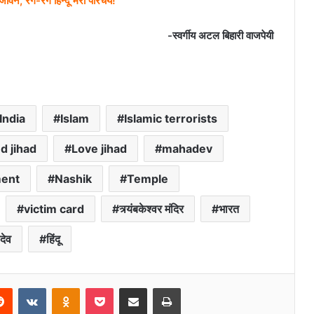
-स्वर्गीय अटल बिहारी वाजपेयी
India
Islam
Islamic terrorists
d jihad
Love jihad
mahadev
ment
Nashik
Temple
victim card
त्र्यंबकेश्वर मंदिर
भारत
देव
हिंदू
erest
Reddit
VKontakte
Odnoklassniki
Pocket
Share via Email
Print