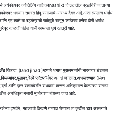
से त्र्यंबकेश्वर ज्योतिर्लिंग नाशिक(nashik) जिल्ह्यातील ब्रह्मगिरी पर्वताच्या
यंबकेश्वर भगवान समस्त हिंदू समाजाचे आराध्य दैवत आहे,आता त्यालाच धर्मांध
णि गृह खाते या षड्यंत्राची पाळेमुळे खणून काढेलच तसेच दोषी धर्मांध
रेपूर काळजी घेईल याची आम्हाला पूर्ण खात्री आहे.
लँड जिहाद”
(land jihad )म्हणजे धर्मांध मुसलमानांनी भारतावर छेडलेले
,
किल्ल्यांवर
,
पुलावर
,
रेल्वे प्लॅटफॉर्मवर
अगदी
जंगलात
,
अभयारण्यात
(जिथे
,दर्गा आणि इतर बेकायदेशीर बांधकामे करून अतिक्रमण केल्याच्या बातम्या
ेखील अनधिकृत मजारी मुजोरपणा बांधल्या जात आहे.
षेच्या दृष्टीने, महत्त्वाची ठिकाणे ताब्यात घेण्याचा हा कुटील डाव असल्याचे