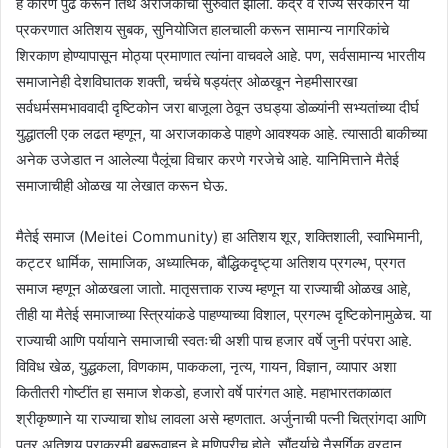
हे कारण पुढे करून तिथे अराजकाची सुरुवात झाली. केंद्र व राज्य सरकारने या
प्रकरणात अतिशय सुबक, सुनियोजित हालचाली करून सामान्य नागरिकांचे
शिरकाण होण्यापासून मोठ्या प्रमाणात त्यांना वाचवले आहे. पण, सर्वसामान्य भारतीय
समाजानेही देशविघातक शक्ती, चर्चचे षड्यंत्र ओळखून नेहमीसारखा
सर्वधर्मसमभाववादी दृष्टिकोन जरा बाजूला ठेवून उघड्या डोळ्यांनी सभ्यतांच्या दीर्घ
युद्धातली एक लढत म्हणून, या अराजकाकडे पाहणे आवश्यक आहे. त्यासाठी बाकीच्या
अनेक उजेडात न आलेल्या पैलूंचा विचार करणे गरजेचे आहे. यानिमित्ताने मैतेई
समाजाचीही ओळख या लेखात करून घेऊ.
मैतेई समाज (Meitei Community) हा अतिशय शूर, शक्तिशाली, स्वाभिमानी,
कट्टर धार्मिक, सामाजिक, अध्यात्मिक, बौद्धिकदृष्ट्या अतिशय प्रगल्भ, प्रगत
समाज म्हणून ओळखला जातो. मातृसत्ताक राज्य म्हणून या राज्याची ओळख आहे,
तीही या मैतेई समाजाच्या स्त्रियांकडे पाहण्याच्या विशाल, प्रगल्भ दृष्टिकोनामुळेच. या
राज्याची आणि पर्यायाने समाजाची स्वतःची अशी पाच हजार वर्षे जुनी परंपरा आहे.
विविध खेळ, युद्धकला, विणकाम, पाककला, नृत्य, गायन, विज्ञान, व्यापार अशा
कितीतरी गोष्टींत हा समाज शेकडो, हजारो वर्षे पारंगत आहे. महाभारतकाळात
श्रीकृष्णाने या राज्याचा शोध लावला असे म्हणतात. अर्जुनाची पत्नी चित्रांगदा आणि
पुत्र अतिशय पराक्रमी बब्रूवाहन हे मणिपुरीच होते. सौंदर्याचे नैसर्गिक वरदान