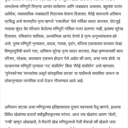
लाभलेल्या मणिपुरी स्त्रिया अत्यंत कर्तबगार आणि जबाबदार असतात. बहुतांश घरांत
आर्थिक, व्यावसायिक जबाबदारी स्त्रियाच घेताना दिसतात. मैतेई समाजाचे अतिशय
प्रसिद्ध असे शास्त्रीय नृत्य म्हणजे ‘रासलीला’ येथे नर्तिका सादर करतात. पोटलुई
नावाचा सुंदर वेष परिधान केलेल्या मणिपुरी नर्तिका नजर हलणार नाही, इतक्या सुरेख
दिसतात. रसिकांना सात्विक, अध्यात्मिक आनंद देणारे हे नृत्य अनुभवायलाच हवे
असे. पुरुष मणिपुरी नृत्यकार, वादक, गायक, मृदंग, मंजिया एकतालात वाजवत जेव्हा
विष्णूस्तुतीची कवने गात, अतिशय सुरेख नृत्य सादर करतात, तेव्हा कृष्णरूपाशी सारा
परिसर, प्रेक्षक, कलाकार एकरूप होऊन गेले आहेत की काय, असा भास होतो. या
प्रकारच्या मणिपुरी नृत्याला ‘नट संकीर्तन’ किंवा ‘मैतेई संकीर्तन’ असे म्हणतात.
‘युनेस्को’च्या ‘मानवतेचा अमूर्त सांस्कृतिक वारसा’ या यादीमध्ये समाविष्ट करून या
लोकनृत्याला जागतिक दर्जा देऊन गौरवण्यात आले आहे.
अभिमान वाटावा असा मणिपूरच्या इतिहासातला दुसरा महत्त्वाचा पैलू म्हणजे, इथल्या
विविध खेळांच्या हजारो वर्षांपूर्वीपासूनच्या परंपरा. आज ज्या खेळांना आपण ‘पोलो’,
‘रग्बी’ म्हणून ओळखतो, ते मैदानी खेळ मणिपूरमध्ये गेली शेकडो वर्षे खेळले जात