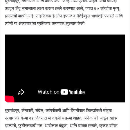
चुराचंदपूर, तेगनौपाल आणि कांगपोकपी जिल्ह्यांमध्ये प्रबळ आहेत. याचा फायदा
उठवून हिंदू समाजाला लक्ष्य करून हल्ले करण्यात आले, ज्यात ७० लोकांचा मृत्यू
झाल्याची बातमी आहे. साहजिकच हे लोण इंफाळ व मैतेईबहुल भागांतही पसरले आणि
त्यांनी या अत्याचारांचा प्रतिकार करण्यास सुरुवात केली.
चुराचंदपूर, सेनापती, चंदेल, कांगपोकपी आणि टेंगनीपाल जिल्ह्यांमध्ये मोठ्या
प्रमाणावर गेल्या दहा दिवसांत या दंगली घडल्या आहेत. अनेक घरे जळून खाक
झाल्याचे, फुटीरतावादी गट, आंदोलक बंदुका, आणि घातक हत्यारे, क्रूड बॉम्ब्स