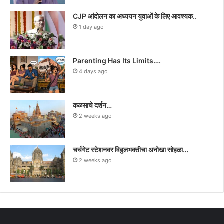
CJP आंदोलन का अध्ययन युवाओं के लिए आवश्यक..
1 day ago
Parenting Has Its Limits….
4 days ago
कळसाचे दर्शन…
2 weeks ago
चर्चगेट स्टेशनवर विठ्ठलभक्तीचा अनोखा सोहळा…
2 weeks ago