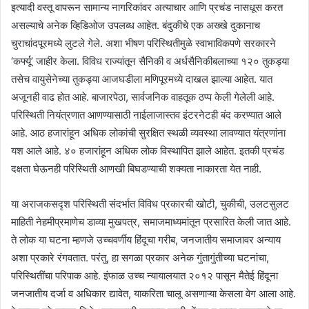
इत्यादी वस्तू वापरून सामान्य नागरिकांवर अत्याचार आणि प्रचंड नासधूस करत
असल्याचे अनेक व्हिडिओज उपलब्ध आहेत. बंदुकीचे एक अख्खे दुकानाच
चुराचांदपूरमध्ये लुटले गेले. अशा भीषण परिस्थितीमुळे स्वाभाविकपणे सरकारने
‘कर्फ्यू’ जाहीर केला. विविध राज्यांतून सैनिकी व अर्धसैनिकीबलाच्या १२० तुकड्या
तसेच वायुसेनेच्या तुकड्या आजघडीला मणिपूरमध्ये दाखल झाल्या आहेत. यात
अजूनही वाढ होत आहे. बाजारपेठा, सार्वजनिक वाहतूक ठप्प केली गेलेली आहे.
परिस्थिती नियंत्रणात आणण्यासाठी नाईलाजास्तव इंटरनेटही बंद करण्यात आले
आहे. आठ हजारांहून अधिक लोकांची सुरक्षित स्थळी व्यवस्था लावण्यात यंत्रणांना
यश आले आहे. ४० हजारांहून अधिक लोक विस्थापित झाले आहेत. इतकी प्रचंड
दक्षता घेऊनही परिस्थिती आणखी बिघडण्याची शक्यता नाकारता येत नाही.
या अराजकसदृश परिस्थिती संदर्भात विविध प्रकारची खोटी, चुकीची, उलटसुलट
माहिती नेहमीप्रमाणेच डाव्या मुखपत्र, समाजमाध्यमांतून प्रसारित केली जात आहे.
ते लोक या घटना म्हणजे उच्चवर्णीय हिंदूचा गरीब, जनजातीय समाजावर अन्याय
अशा प्रकारे रंगवतात. परंतु, हा सगळा प्रकार अनेक गुंतागुंतीच्या घटनांचा,
परिस्थितींचा परिपाक आहे. इंफाळ उच्च न्यायालयात २०१२ पासून मैतेई हिंदूना
जनजातीय दर्जा व अधिकार द्यावेत, याकरिता चालू असणाऱ्या केसला वेग आला आहे.