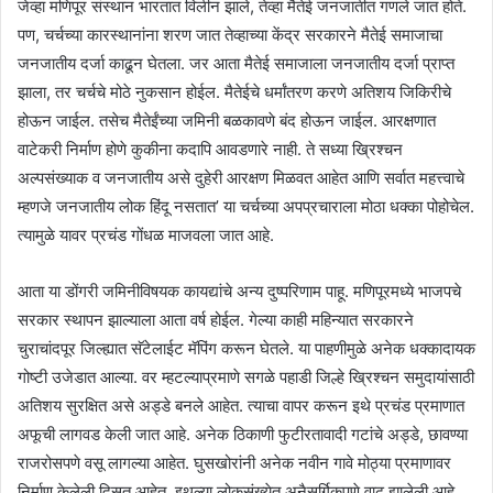
जेव्हा मणिपूर संस्थान भारतात विलीन झाले, तेव्हा मैतेई जनजातीत गणले जात होते.
पण, चर्चच्या कारस्थानांना शरण जात तेव्हाच्या केंद्र सरकारने मैतेई समाजाचा
जनजातीय दर्जा काढून घेतला. जर आता मैतेई समाजाला जनजातीय दर्जा प्राप्त
झाला, तर चर्चचे मोठे नुकसान होईल. मैतेईचे धर्मांतरण करणे अतिशय जिकिरीचे
होऊन जाईल. तसेच मैतेईंच्या जमिनी बळकावणे बंद होऊन जाईल. आरक्षणात
वाटेकरी निर्माण होणे कुकीना कदापि आवडणारे नाही. ते सध्या ख्रिश्चन
अल्पसंख्याक व जनजातीय असे दुहेरी आरक्षण मिळवत आहेत आणि सर्वात महत्त्वाचे
म्हणजे जनजातीय लोक हिंदू नसतात’ या चर्चच्या अपप्रचाराला मोठा धक्का पोहोचेल.
त्यामुळे यावर प्रचंड गोंधळ माजवला जात आहे.
आता या डोंगरी जमिनीविषयक कायद्यांचे अन्य दुष्परिणाम पाहू. मणिपूरमध्ये भाजपचे
सरकार स्थापन झाल्याला आता वर्ष होईल. गेल्या काही महिन्यात सरकारने
चुराचांदपूर जिल्ह्यात सॅटेलाईट मॅपिंग करून घेतले. या पाहणीमुळे अनेक धक्कादायक
गोष्टी उजेडात आल्या. वर म्हटल्याप्रमाणे सगळे पहाडी जिल्हे ख्रिश्चन समुदायांसाठी
अतिशय सुरक्षित असे अड्डे बनले आहेत. त्याचा वापर करून इथे प्रचंड प्रमाणात
अफूची लागवड केली जात आहे. अनेक ठिकाणी फुटीरतावादी गटांचे अड्डे, छावण्या
राजरोसपणे वसू लागल्या आहेत. घुसखोरांनी अनेक नवीन गावे मोठ्या प्रमाणावर
निर्माण केलेली दिसत आहेत. इथल्या लोकसंख्येत अनैसर्गिकपणे वाढ झालेली आहे.