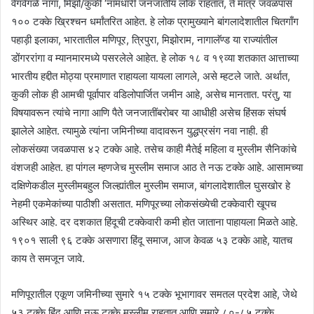
वेगवेगळे नागा, मिझो/कुकी ‘नामधारी जनजातीय लोक राहतात, ते मात्र जवळपास
१०० टक्के ख्रिश्चन धर्मांतरित आहेत. हे लोक प्रामुख्याने बांगलादेशातील चितगाँग
पहाड़ी इलाका, भारतातील मणिपूर, त्रिपुरा, मिझोराम, नागालॅण्ड या राज्यांतील
डोंगररांगा व म्यानमारमध्ये पसरलेले आहेत. हे लोक १८ व १९व्या शतकात आत्ताच्या
भारतीय हद्दीत मोठ्या प्रमाणात राहायला यायला लागले, असे म्हटले जाते. अर्थात,
कुकी लोक ही आमची पूर्वापार वडिलोपार्जित जमीन आहे, असेच मानतात. परंतु, या
विषयावरून त्यांचे नागा आणि पैते जनजातींबरोबर या आधीही असेच हिंसक संघर्ष
झालेले आहेत. त्यामुळे त्यांना जमिनीच्या वादावरून युद्धप्रसंग नवा नाही. ही
लोकसंख्या जवळपास ४२ टक्के आहे. तसेच काही मैतेई महिला व मुस्लीम सैनिकांचे
वंशजही आहेत. हा पांगल म्हणजेच मुस्लीम समाज आठ ते नऊ टक्के आहे. आसामच्या
दक्षिणेकडील मुस्लीमबहुल जिल्ह्यांतील मुस्लीम समाज, बांगलादेशातील घुसखोर हे
नेहमी एकमेकांच्या पाठीशी असतात. मणिपूरच्या लोकसंख्येची टक्केवारी खूपच
अस्थिर आहे. दर दशकात हिंदूची टक्केवारी कमी होत जाताना पाहायला मिळते आहे.
१९०१ साली ९६ टक्के असणारा हिंदू समाज, आज केवळ ५३ टक्के आहे, यातच
काय ते समजून जावे.
मणिपूरातील एकूण जमिनीच्या सुमारे १५ टक्के भूभागावर समतल प्रदेश आहे, जेथे
५३ टक्के हिंदू आणि नऊ टक्के मुस्लीम राहतात आणि सुमारे ८०-८५ टक्के