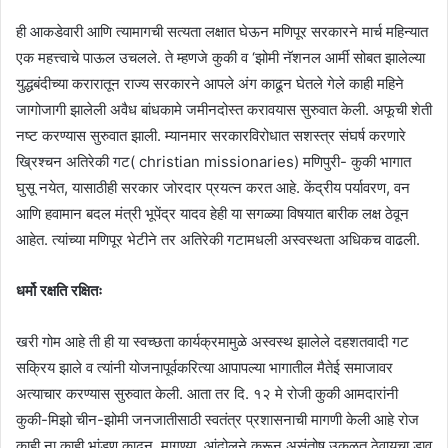
ही आकडेवारी आणि त्यामागची सत्यता लक्षात घेऊन मणिपूर सरकारने मार्च महिन्यात
एक महत्त्वाचे पाऊल उचलले. ते म्हणजे कुकी व ‘झोमी नॅशनल आर्मी सोबत झालेल्या
युद्धबंदीच्या करारातून राज्य सरकारने आपले अंग काढून घेतले गेले काही महिने
जागोजागी झालेली अवैध बांधकामे जमीनदोस्त करावयास सुरुवात केली. अफूची शेती
नष्ट करण्यास सुरुवात झाली. म्यानमार सरकारविरोधात सशस्त्र संघर्ष करणारे
ख्रिश्चन अतिरेकी गट( christian missionaries) मणिपुरी- कुकी भागात
घुसू नयेत, यासाठीही सरकार जोरदार प्रयत्न करत आहे. केंद्रीय पर्यावरण, वन
आणि हवामान बदल मंत्री भूपेंद्र यादव हेही या सगळ्या विषयात बारीक लक्ष ठेवून
आहेत. त्यांच्या मणिपूर भेटीने तर अतिरेकी गटामधली अस्वस्थता अधिकच वाढली.
धर्मो रक्षति रक्षितः
खरी गोम आहे ती ही या स्वच्छता कार्यक्रमामुळे अस्वस्थ झालेले दहशतवादी गट
सक्रिय झाले व त्यांनी योजनापूर्वकरित्या आपापल्या भागातील मैतेई समाजावर
अत्याचार करण्यास सुरुवात केली. आता तर दि. १२ मे रोजी कुकी आमदारांनी
कुकी-मिझो चीन-झोमी जनजातीसाठी स्वतंत्र प्रशासनाची मागणी केली आहे रोज
काही ना काही भांडण काढून, मागण्या, आंदोलने करून असंतोष उकळत ठेवायचा डाव