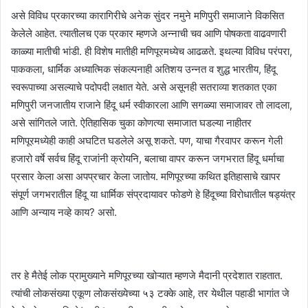
असे विविध प्रकारच्या कारागिरीचे अनेक सुंदर नमुने मणिपुरी समाजाने विकसित
केलेले आहेत. त्यातीलच एक प्रकार म्हणजे अन्नाची चव आणि पोषकता वाढवणारी
काळ्या मातीची भांडी. ही विशेष मातीही मणिपूरमध्येच आढळते. इथल्या विविध परंपरा,
पाककला, धार्मिक अध्यात्मिक संकल्पनाही अतिशय उन्नत व शुद्ध भारतीय, हिंदू
स्वरूपाच्या असल्याचे पदोपदी लक्षात येते. असे असूनही सतराव्या शतकात एका
मणिपुरी जनजातीय राजाने हिंदू धर्म स्वीकारला आणि सगळ्या समाजावर तो लादला,
असे सांगितले जाते. ऐतिहासिक चुका कोणत्या समाजात घडल्या नाहीतर
मणिपूरमध्येही काही अघटित घडलेले असू शकते. पण, याचा गैरवापर करून गेली
हजारो वर्षे सर्वच हिंदू राजांनी क्रोयनि, बलाचा वापर करून जगभरात हिंदू धर्माचा
प्रसार केला असा अपप्रचार केला जातोय. मणिपूरच्या कथित इतिहासाचे खापर
संपूर्ण जगभरातील हिंदू या धार्मिक संप्रदायावर फोडणे हे हिंदूच्या विरोधातील षड्यंत्र
आणि अन्याय नव्हे काय? असो.
तर हे मैतेई लोक प्रामुख्याने मणिपूरच्या खोऱ्यात म्हणजे मैदानी प्रदेशात राहतात.
त्यांची लोकसंख्या एकूण लोकसंख्येच्या ५३ टक्के आहे, तर येथील पहाडी भागांत जे