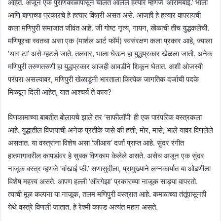
आहेत. अजून एक पुराणकाळापासून चालत आलेले हत्यार म्हणजे ‘आरामबाई.’ भाला
आणि बाणाच्या प्रकारचे हे हत्यार विषारी असत असे. आजही हे हत्यार वापरायची
कला मणिपुरी समाजात जीवंत आहे. जी गोष्ट नृत्य, गायन, खेळाची तीच युद्धकलेची.
मणिपूरचा स्वतचा असा एक (मार्शल आर्ट फॉर्म) स्वसंरक्षण कला प्रकार आहे, ज्याला
‘थाग टा’ असे म्हटले जाते. तलवार, भाला घेऊन हा युद्धप्रकार खेळला जातो. अनेक
मणिपुरी तरुणतरुणी हा युद्धप्रकार आजही आवडीने शिकून घेतात. अशी ओजस्वी
परंपरा असल्यावर, मणिपुरी खेळाडूंनी भारताला कित्येक जागतिक दर्जाची पदके
मिळवून दिली आहेत, यात आश्चर्य ते काय?
विणकामाच्या बाबतीत बोलायचे झाले तर ‘साफीलॉपी’ ही एक पारंपरिक वस्त्रकला
आहे. युद्धातील विजयाची अनेक प्रतीके जसे की हत्ती, मोर, मासे, भाले यावर विणलेले
असतात. या वस्त्रांना विशेष असा ‘जीआय’ दर्जा प्राप्त आहे. सुंदर रंगीत
हातमागावरील कापडांवर हे सुबक विणकाम केलेले असते. असेच अजून एक सुंदर
नाजूक वस्त्र म्हणजे ‘वांखाई फी.’ सणासुदीला, प्रामुख्याने लग्नकार्यात या ओढणीला
विशेष महत्त्व असते. आपण हल्ली ‘ऑरगेझा’ प्रकारच्या नाजूक साड्या वापरतो.
त्याची मूळ कल्पना या नाजूक, तलम मणिपुरी वस्त्रात आहे. कमळाच्या तंतूंपासूनही
येथे वस्त्रे विणली जातात. हे रेश्मी कापड अत्यंत महाग असते.