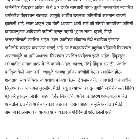
जमिनींवर टेकड्या आहेत, जेथे ४२ टक्के नामधारी नागा-कुकी जनजातीय म्हणजेच
धर्मांतरित ख्रिश्चन राहतात. त्यामुळे आधीच उपलब्ध जमिनीची असमान वाटणी
झालेली आहे. त्यात अजून एक मोठी अडचण अशी आहे की डोंगरी जमातीच्या जमिनी
कायद्यानुसार आदिवासी जमिनी म्हणून पहाडी भूभाग नागा, कुकी, मिझो
जनजातीसाठी संरक्षित आहेत. इतर जातीच्या लोकांना तेथे स्थायिक होण्यास,
जमिनीचे व्यवहार करण्यास मनाई आहे. या टेकड्यांवरील बहुतेक रहिवासी ख्रिश्चन
असल्यामुळे या भूमी अक्षरशः ख्रिश्चन संरक्षित प्रदेशच झाले आहेत. हिंदूबहुल
खोऱ्यातील भागात मात्र वेगळे कायदे आहेत. कारण, मैतेई हिंदूंना ‘एसटी’ अंतर्गत
वर्गीकृत केले जात नाही. त्यामुळे त्यांच्या भूमीवर कोणीही येऊन स्थायिक होऊ
शकतात. याच विचित्र कायद्यांचा फायदा घेऊन टेकड्यांवरील नामधारी जनजातीय
ख्रिश्चन आणि पांगल मुस्लीम, मैतेई हिंदूंना त्यांच्या घरातून आणि जमिनीवरून विविध
प्रकारे हुसकून लावीत आहेत. ‘लँड जिहाद’ची अनेक उदाहरणे आपल्याला माहित
असतीलच. इथेही असेच प्रकार घडताना दिसत आहेत. यामुळे अर्थातच मैतेई
समाजावर असमान व अत्यंत अन्यायकारक परिस्थिती ओढवलेली आहे.