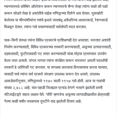
म्यानमारमधे कोम्बिंग ऑपरेशन करून म्यानमारचे सैन्य जेव्हा त्यांना सळो की पळो
करून सोडते तेव्हा हे अशांतीचे पाईक मणिपूरच्या दिशेने धाव घेतात. घुसखोरी
केलेल्या या चीनवंशीयांना त्यांचे इथले जातबंधू अवैधरित्या आधारकार्ड, रेशनकार्ड
मिळवून देतात. त्यांना गावे वसवण्यासाठी सर्वतोपरी मदत करतात.
पाक-चिनी संस्था त्यांना विविध प्रकारचे प्रशिक्षणही देत असतात. भारतात अशांती
निर्माण करण्यासाठी, विविध प्रकारच्या तस्करी करण्यासाठी, अफूच्या उत्पादनासाठी,
दहशतवादी, फुटीरतावादी गट तयार करण्यासाठी यांचा मोठ्या प्रमाणावर उपयोग
केला जात असतो. जंगल भागात त्यांना संरक्षित करून भारतभर अमली पदार्थांची
तस्करी हे अतिरेकी गट करतात. या सगळ्या कारवाया विनासायास करता याव्यात,
यासाठी चर्च त्यांना सर्व प्रकारे संरक्षण उपलब्ध करून देत असते. उपलब्ध
आकडेवारीनुसार, मणिपूरमध्ये १९७० साली १९५७ गावे होती. आज या गावांची
संख्या २,७८८ आहे. यात पहाडी जिल्ह्यात प्रचंड वेगाने नव्याने झालेली वस्ती
सॅटेलाईटद्वारे सहज लक्षात येते. ‘पॉपी’ म्हणजेच अफूच्या लागवडीखालील क्षेत्रातही
गेल्या काही वर्षांत जवळपास दुपटीने वाढ झालेली दिसत आहे.