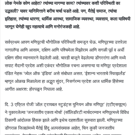
लोक नेमके कोण आहेत? त्यांच्या मागण्या काय? त्यांच्यावर कशी परिस्थिती का
उद्भवली? यावर यानिमित्ताने बरीच चर्चा घडते आहे. पण, मैतेई समाज, त्यांचा
इतिहास, त्यांच्या धारणा, धार्मिक आस्था, सामाजिक व्यवस्था, व्यवसाय, कला याविषयी
जाणून घेणेही खूप महत्वाचे आणि मनोरंजकही आहे.
सर्वप्रथम आपण मणिपूरची भौगोलिक परिस्थिती समजून घेऊ. मणिपूरच्या उत्तरेला
नागालॅण्ड आणि आसाम, दक्षिण आणि पश्चिमेला मिझोराम आणि सगळी पूर्व व अर्धी
दक्षिण सीमा म्यानमारने वेढलेली आहे. चारही बाजूने वेढलेल्या डोंगररांगा आणि मध्ये
सपाट मैदानी प्रदेश अशी एकंदर भौगोलिक रचना असणाऱ्या या मणिपूर प्रदेशाला
पंडित नेहरू ‘ज्वेल ऑफ ‘इंडिया’ असे संबोधत असत. ‘ईशान्य भारताचे स्वित्झर्लंड’
म्हणून ओळख मिळालेला हा अद्भुत सुंदर, निसर्गरम्य प्रदेश आज धार्मिक हिंसेच्या
आगीत अक्षरश: होरपळून निघाला आहे.
दि. 3 एप्रिल रोजी ‘ऑल ट्रायबल स्टुडंट्स युनियन ऑफ मणिपूर’ (एटीएसयूएम)
ने पुकारलेल्या ‘जनजातीय एकता मोर्चा’ (सॉलिडॉरटी मार्चदरम्यान मणिपूरमध्ये विविध
ठिकाणी आंदोलक हिंसक झाले आणि इथेच दहशतीला सुरुवात झाली. मणिपूरच्या
डोंगराळ जिल्ह्यांमध्ये मैतेई हिंदू अल्पसंख्याक आहेत, चिन कुकी जनजातीय