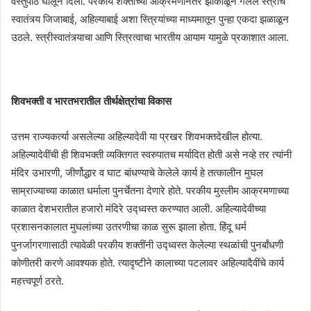
वस्तुपाठ घालून दिला. परकीय शक्तींच्या आक्रमणानंतर झाकोळून गेलेले स्त्रीचे
स्वातंत्र्य जिजाबाई, अहिल्याबाई अशा स्त्रियांच्या माध्यमातून पुन्हा एकदा झळाळून
उठले. स्त्रीस्वातंत्र्याचा आणि स्त्रित्वाचा भारतीय आयाम यामुळे प्रकाशात आला.
शिवभक्ती व भारतभरातील तीर्थक्षेत्रांचा विकास
उत्तम राज्यकर्त्या असलेल्या अहिल्यादेवी या प्रखर शिवभक्तदेखील होत्या.
अहिल्यादेवींची ही शिवभक्ती व्यक्तिगत स्वरुपातच मर्यादित होती असे नव्हे तर त्यांनी
मंदिर उभारणी, जीर्णोद्धार व घाट बांधण्याचे केलेले कार्य हे तत्कालीन मुघल
साम्राज्याच्या काळात धर्माला पुनर्चेतना देणारे होते. परकीय मुस्लीम आक्रमणाच्या
काळात देशभरातील हजारो मंदिरे उद्ध्वस्त करण्यात आली. अहिल्यादेवीच्या
प्रशासनकालात मुघलांच्या उतरणीचा काळ सुरू झाला होता. हिंदू धर्म
पुनर्जागरणासाठी त्यावेळी परकीय शक्तींनी उद्ध्वस्त केलेल्या स्थळांची पुनर्बांधणी
कोणीतरी करणे आवश्यक होते. त्यादृष्टीने कालाच्या पटलावर अहिल्यादैवींचे कार्य
महत्त्वपूर्ण ठरते.