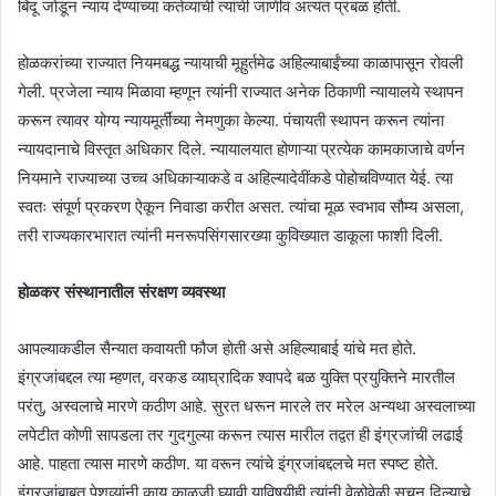
बिंदू जोडून न्याय देण्याच्या कर्तव्याची त्यांची जाणीव अत्यंत प्रबळ होती.
होळकरांच्या राज्यात नियमबद्ध न्यायाची मूहुर्तमेढ अहिल्याबाईंच्या काळापासून रोवली
गेली. प्रजेला न्याय मिळावा म्हणून त्यांनी राज्यात अनेक ठिकाणी न्यायालये स्थापन
करून त्यावर योग्य न्यायमूर्तींच्या नेमणुका केल्या. पंचायती स्थापन करून त्यांना
न्यायदानाचे विस्तृत अधिकार दिले. न्यायालयात होणाऱ्या प्रत्येक कामकाजाचे वर्णन
नियमाने राज्याच्या उच्च अधिकाऱ्याकडे व अहिल्यादेवींकडे पोहोचविण्यात येई. त्या
स्वतः संपूर्ण प्रकरण ऐकून निवाडा करीत असत. त्यांचा मूळ स्वभाव सौम्य असला,
तरी राज्यकारभारात त्यांनी मनरूपसिंगसारख्या कुविख्यात डाकूला फाशी दिली.
होळकर संस्थानातील संरक्षण व्यवस्था
आपल्याकडील सैन्यात कवायती फौज होती असे अहिल्याबाई यांचे मत होते.
इंग्रजांबद्दल त्या म्हणत, वरकड व्याघ्रादिक श्वापदे बळ युक्ति प्रयुक्तिने मारतील
परंतु, अस्वलाचे मारणे कठीण आहे. सुरत धरून मारले तर मरेल अन्यथा अस्वलाच्या
लपेटीत कोणी सापडला तर गुदगुल्या करून त्यास मारील तद्वत ही इंग्रजांची लढाई
आहे. पाहता त्यास मारणे कठीण. या वरून त्यांचे इंग्रजांबद्दलचे मत स्पष्ट होते.
इंग्रजांबाबत पेशव्यांनी काय काळजी घ्यावी याविषयीही त्यांनी वेळोवेळी सूचन दिल्याचे