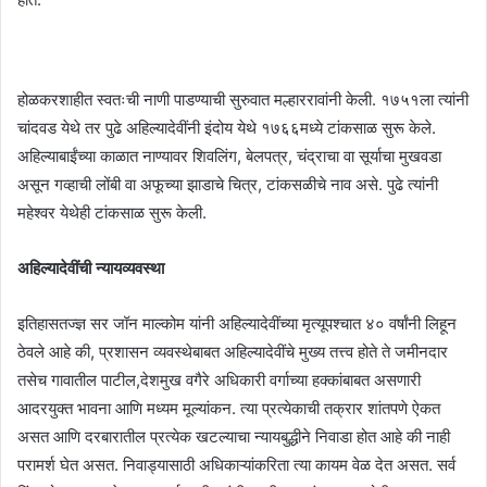
होळकरशाहीत स्वतःची नाणी पाडण्याची सुरुवात मल्हाररावांनी केली. १७५१ला त्यांनी
चांदवड येथे तर पुढे अहिल्यादेवींनी इंदोय येथे १७६६मध्ये टांकसाळ सुरू केले.
अहिल्याबाईंच्या काळात नाण्यावर शिवलिंग, बेलपत्र, चंद्राचा वा सूर्याचा मुखवडा
असून गव्हाची लोंबी वा अफूच्या झाडाचे चित्र, टांकसळीचे नाव असे. पुढे त्यांनी
महेश्वर येथेही टांकसाळ सुरू केली.
अहिल्यादेवींची न्यायव्यवस्था
इतिहासतज्ज्ञ सर जॉन माल्कोम यांनी अहिल्यादेवींच्या मृत्यूपश्चात ४० वर्षांनी लिहून
ठेवले आहे की, प्रशासन व्यवस्थेबाबत अहिल्यादेवींचे मुख्य तत्त्व होते ते जमीनदार
तसेच गावातील पाटील,देशमुख वगैरे अधिकारी वर्गाच्या हक्कांबाबत असणारी
आदरयुक्त भावना आणि मध्यम मूल्यांकन. त्या प्रत्येकाची तक्रार शांतपणे ऐकत
असत आणि दरबारातील प्रत्येक खटल्याचा न्यायबुद्धीने निवाडा होत आहे की नाही
परामर्श घेत असत. निवाड्यासाठी अधिकाऱ्यांकरिता त्या कायम वेळ देत असत. सर्व