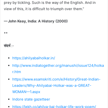
prey by tickling. Such is the way of the English. And in
view of this, it is difficult to triumph over them.”
— John Keay, India: A History (2000)
**
संदर्भ
:-
https://ahilyabaiholkar.in/
http://www.indiatogether.org/manushi/issue124/holka
r.htm
https://www.esamskriti.com/e/History/Great-Indian-
Leaders/Why-Ahilyabai-Holkar-was-a-GREAT-
WOMAN—1.aspx
Indore state gazetteer
https://lekh.co/ahilya-bai-holkar-life-work-poem/