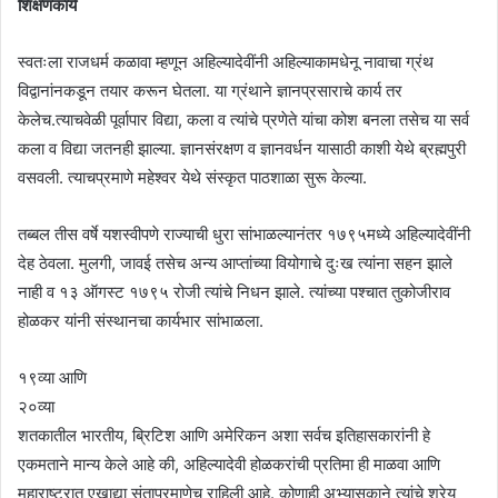
शिक्षणकार्य
स्वतःला राजधर्म कळावा म्हणून अहिल्यादेवींनी अहिल्याकामधेनू नावाचा ग्रंथ
विद्वानांनकडून तयार करून घेतला. या ग्रंथाने ज्ञानप्रसाराचे कार्य तर
केलेच.त्याचवेळी पूर्वापार विद्या, कला व त्यांचे प्रणेते यांचा कोश बनला तसेच या सर्व
कला व विद्या जतनही झाल्या. ज्ञानसंरक्षण व ज्ञानवर्धन यासाठी काशी येथे ब्रह्मपुरी
वसवली. त्याचप्रमाणे महेश्वर येथे संस्कृत पाठशाळा सुरू केल्या.
तब्बल तीस वर्षे यशस्वीपणे राज्याची धुरा सांभाळल्यानंतर १७९५मध्ये अहिल्यादेवींनी
देह ठेवला. मुलगी, जावई तसेच अन्य आप्तांच्या वियोगाचे दुःख त्यांना सहन झाले
नाही व १३ ऑगस्ट १७९५ रोजी त्यांचे निधन झाले. त्यांच्या पश्चात तुकोजीराव
होळकर यांनी संस्थानचा कार्यभार सांभाळला.
१९व्या आणि
२०व्या
शतकातील भारतीय, ब्रिटिश आणि अमेरिकन अशा सर्वच इतिहासकारांनी हे
एकमताने मान्य केले आहे की, अहिल्यादेवी होळकरांची प्रतिमा ही माळवा आणि
महाराष्ट्रात एखाद्या संताप्रमाणेच राहिली आहे. कोणाही अभ्यासकाने त्यांचे श्रेय