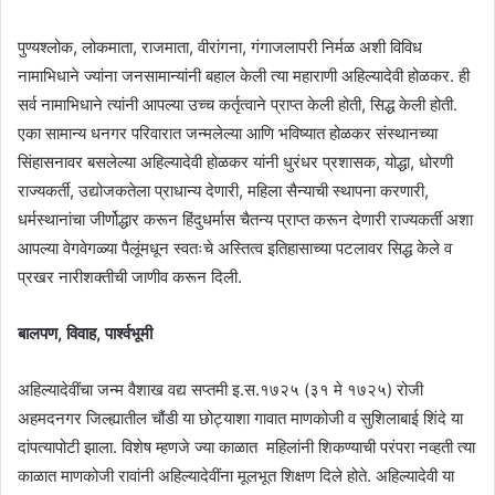
पुण्यश्लोक, लोकमाता, राजमाता, वीरांगना, गंगाजलापरी निर्मळ अशी विविध
नामाभिधाने ज्यांना जनसामान्यांनी बहाल केली त्या महाराणी अहिल्यादेवी होळकर. ही
सर्व नामाभिधाने त्यांनी आपल्या उच्च कर्तृत्वाने प्राप्त केली होती, सिद्ध केली होती.
एका सामान्य धनगर परिवारात जन्मलेल्या आणि भविष्यात होळकर संस्थानच्या
सिंहासनावर बसलेल्या अहिल्यादेवी होळकर यांनी धुरंधर प्रशासक, योद्धा, धोरणी
राज्यकर्ती, उद्योजकतेला प्राधान्य देणारी, महिला सैन्याची स्थापना करणारी,
धर्मस्थानांचा जीर्णोद्धार करून हिंदुधर्मास चैतन्य प्राप्त करून देणारी राज्यकर्ती अशा
आपल्या वेगवेगळ्या पैलूंमधून स्वतःचे अस्तित्व इतिहासाच्या पटलावर सिद्ध केले व
प्रखर नारीशक्तीची जाणीव करून दिली.
बालपण, विवाह, पार्श्वभूमी
अहिल्यादेवींचा जन्म वैशाख वद्य सप्तमी इ.स.१७२५ (३१ मे १७२५) रोजी
अहमदनगर जिल्ह्यातील चौंडी या छोट्याशा गावात माणकोजी व सुशिलाबाई शिंदे या
दांपत्यापोटी झाला. विशेष म्हणजे ज्या काळात महिलांनी शिकण्याची परंपरा नव्हती त्या
काळात माणकोजी रावांनी अहिल्यादेवींना मूलभूत शिक्षण दिले होते. अहिल्यादेवी या