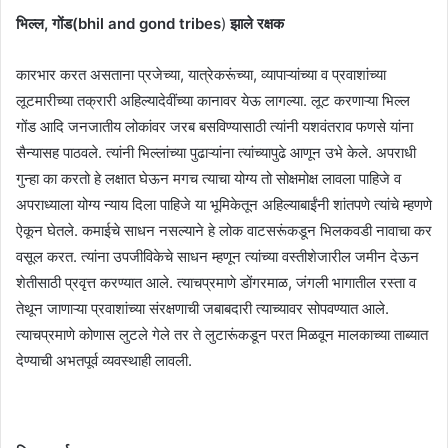
भिल्ल, गोंड(bhil and gond tribes
)
झाले रक्षक
कारभार करत असताना प्रजेच्या, यात्रेकरूंच्या, व्यापाऱ्यांच्या व प्रवाशांच्या
लूटमारीच्या तक्रारी अहिल्यादेवींच्या कानावर येऊ लागल्या. लूट करणाऱ्या भिल्ल
गोंड आदि जनजातीय लोकांवर जरब बसविण्यासाठी त्यांनी यशवंतराव फणसे यांना
सैन्यासह पाठवले. त्यांनी भिल्लांच्या पुढाऱ्यांना त्यांच्यापुढे आणून उभे केले. अपराधी
गुन्हा का करतो हे लक्षात घेऊन मगच त्याचा योग्य तो सोक्षमोक्ष लावला पाहिजे व
अपराध्याला योग्य न्याय दिला पाहिजे या भूमिकेतून अहिल्याबाईंनी शांतपणे त्यांचे म्हणणे
ऐकून घेतले. कमाईचे साधन नसल्याने हे लोक वाटसरूंकडून भिलकवडी नावाचा कर
वसूल करत. त्यांना उपजीविकेचे साधन म्हणून त्यांच्या वस्तीशेजारील जमीन देऊन
शेतीसाठी प्रवृत्त करण्यात आले. त्याचप्रमाणे डोंगरमाळ, जंगली भागातील रस्ता व
तेथून जाणाऱ्या प्रवाशांच्या संरक्षणाची जबाबदारी त्याच्यावर सोपवण्यात आले.
त्याचप्रमाणे कोणास लुटले गेले तर ते लुटारूंकडून परत मिळवून मालकाच्या ताब्यात
देण्याची अभतपूर्व व्यवस्थाही लावली.