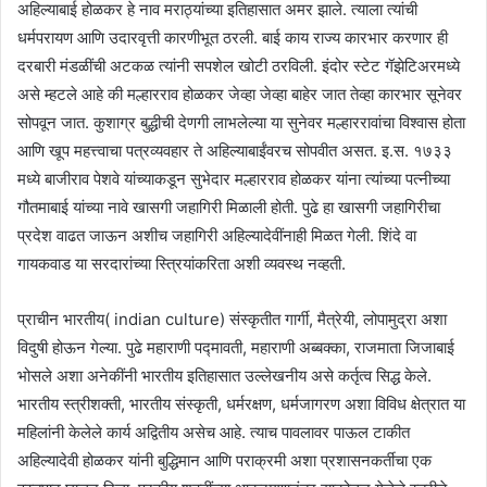
अहिल्याबाई होळकर हे नाव मराठ्यांच्या इतिहासात अमर झाले. त्याला त्यांची
धर्मपरायण आणि उदारवृत्ती कारणीभूत ठरली. बाई काय राज्य कारभार करणार ही
दरबारी मंडळींची अटकळ त्यांनी सपशेल खोटी ठरविली. इंदोर स्टेट गॅझेटिअरमध्ये
असे म्हटले आहे की मल्हारराव होळकर जेव्हा जेव्हा बाहेर जात तेव्हा कारभार सूनेवर
सोपवून जात. कुशाग्र बुद्धीची देणगी लाभलेल्या या सुनेवर मल्हाररावांचा विश्वास होता
आणि खूप महत्त्वाचा पत्रव्यवहार ते अहिल्याबाईंवरच सोपवीत असत. इ.स. १७३३
मध्ये बाजीराव पेशवे यांच्याकडून सुभेदार मल्हारराव होळकर यांना त्यांच्या पत्नीच्या
गौतमाबाई यांच्या नावे खासगी जहागिरी मिळाली होती. पुढे हा खासगी जहागिरीचा
प्रदेश वाढत जाऊन अशीच जहागिरी अहिल्यादेवींनाही मिळत गेली. शिंदे वा
गायकवाड या सरदारांच्या स्त्रियांकरिता अशी व्यवस्थ नव्हती.
प्राचीन भारतीय( indian culture) संस्कृतीत गार्गी, मैत्रेयी, लोपामुद्रा अशा
विदुषी होऊन गेल्या. पुढे महाराणी पद्मावती, महाराणी अब्बक्का, राजमाता जिजाबाई
भोसले अशा अनेकींनी भारतीय इतिहासात उल्लेखनीय असे कर्तृत्व सिद्ध केले.
भारतीय स्त्रीशक्ती, भारतीय संस्कृती, धर्मरक्षण, धर्मजागरण अशा विविध क्षेत्रात या
महिलांनी केलेले कार्य अद्वितीय असेच आहे. त्याच पावलावर पाऊल टाकीत
अहिल्यादेवी होळकर यांनी बुद्धिमान आणि पराक्रमी अशा प्रशासनकर्तीचा एक