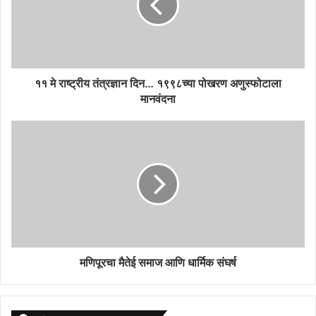
११ मे राष्ट्रीय तंत्रज्ञान दिन… १९९८च्या पोखरण अणुस्फोटाला
मानवंदना
मणिपूरचा मैतेई समाज आणि धार्मिक संघर्ष