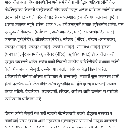
भारतातील अशा विपन्नावस्थेतील अनेक मंदिरांचा जीर्णोद्धार अहिल्यादेवींनी केला.
तीर्थक्षेत्रांच्या ठिकाणी यात्रेकरूंची सोय व्हावी म्हणून अनेक धर्मशाळा त्यांनी बांधल्या
तसेच नदीघाट बांधले. बरेचसे घाट हे स्थापत्यशास्त्र व सौंदर्यशास्त्राच्या दृष्टीने
अत्यंत उत्कृष्ट नमुने आहेत. आज २०० वर्षे उलटूनही हे घाट सुस्थितीत आहेत. यात
प्रामुख्याने देवप्रयाग(धर्मशाळा), अयोध्या(मंदिर, घाट), वाराणसी(मंदिर, घाट),
जगन्नाथपुरी(मंदिर), ओंकारेश्वर(मंदिर), महेश्वर ( मंदिर), गोकर्ण (अन्नछत्र),
पंढरपुर (मंदिर), पंढरपुर (मंदिर), उज्जैन (मंदिर), सोमनाथ (मंदिर),द्वारका
(धर्मशाळा), वृंदावन(मंदिर), हरिद्वार (मंदिर), ॠषीकेश (घाट) ही त्यातील काही
प्रमुख उदाहरणे आहेत. तसेच काही ठिकाणी पाणपोया व विहिरींचेही बांधकाम त्यांनी
केले. भीमाशंकर, जेजुरी, उज्जैन या त्यातील काही प्रसिद्ध विहिरी आहेत.
अहिल्यादेवी यांनी बांधलेल्या धर्मशाळामध्ये अन्नछत्रे, सदावर्ते सुरू करण्याच आली
होती. प्रत्येक धर्मशाळेत मंदिर तसेच तुळशीवृंदावन होते हा सूक्ष्म फरकही लक्षात
घेतला पाहिजे. केदारेश्वर, उत्तरकाशी, हरिद्वार, अयोध्या आणि उज्जैन या त्यापैकी
उल्लेखनीय धर्मशाळा आहे.
शिवाय त्यांनी जेजुरी येथे श्री मल्हारी गौतमेश्वराची छत्री, इंदूरला मालेराव व
गौतमीबाई यांच्या छत्र्या आणि महेश्वरला मुक्ताबाईंच्या स्मरणार्थ नाजूक कारागिरी