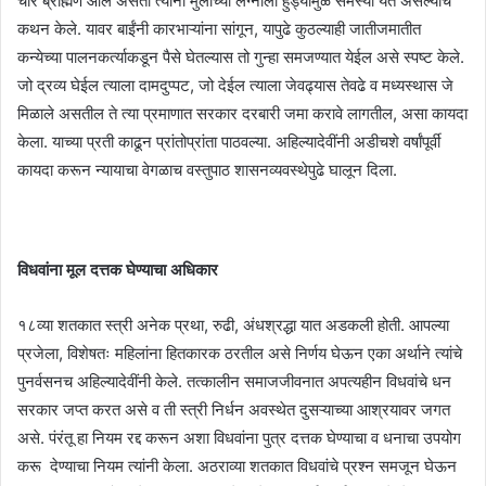
चार ब्राह्मण आले असता त्यांनी मुलींच्या लग्नाला हुंड्यामुळे समस्या येत असल्याचे
कथन केले. यावर बाईंनी कारभाऱ्यांना सांगून, यापुढे कुठल्याही जातीजमातीत
कन्येच्या पालनकर्त्याकडून पैसे घेतल्यास तो गुन्हा समजण्यात येईल असे स्पष्ट केले.
जो द्रव्य घेईल त्याला दामदुप्पट, जो देईल त्याला जेवढ्यास तेवढे व मध्यस्थास जे
मिळाले असतील ते त्या प्रमाणात सरकार दरबारी जमा करावे लागतील, असा कायदा
केला. याच्या प्रती काढून प्रांतोप्रांता पाठवल्या. अहिल्यादेवींनी अडीचशे वर्षांपूर्वी
कायदा करून न्यायाचा वेगळाच वस्तुपाठ शासनव्यवस्थेपुढे घालून दिला.
विधवांना मूल दत्तक घेण्याचा अधिकार
१८व्या शतकात स्त्री अनेक प्रथा, रुढी, अंधश्रद्धा यात अडकली होती. आपल्या
प्रजेला, विशेषतः महिलांना हितकारक ठरतील असे निर्णय घेऊन एका अर्थाने त्यांचे
पुनर्वसनच अहिल्यादेवींनी केले. तत्कालीन समाजजीवनात अपत्यहीन विधवांचे धन
सरकार जप्त करत असे व ती स्त्री निर्धन अवस्थेत दुसऱ्याच्या आश्रयावर जगत
असे. पंरंतू हा नियम रद्द करून अशा विधवांना पुत्र दत्तक घेण्याचा व धनाचा उपयोग
करू देण्याचा नियम त्यांनी केला. अठराव्या शतकात विधवांचे प्रश्न समजून घेऊन