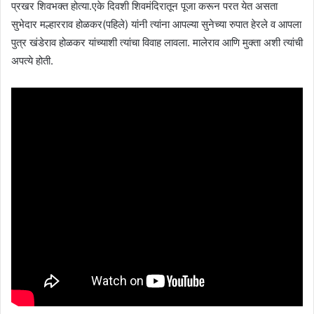
प्रखर शिवभक्त होत्या.एके दिवशी शिवमंदिरातून पूजा करून परत येत असता
सुभेदार मल्हारराव होळकर(पहिले) यांनी त्यांना आपल्या सुनेच्या रुपात हेरले व आपला
पुत्र खंडेराव होळकर यांच्याशी त्यांचा विवाह लावला. मालेराव आणि मुक्ता अशी त्यांची
अपत्ये होती.