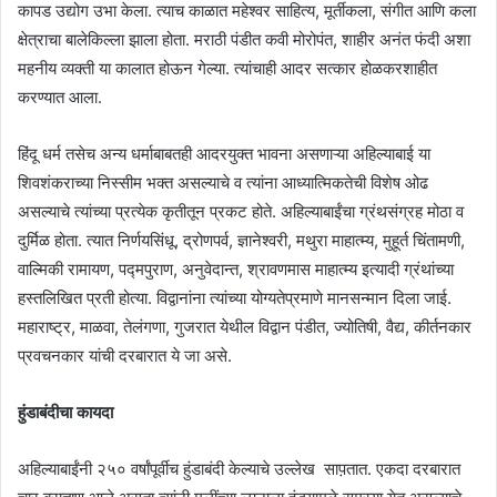
कापड उद्योग उभा केला. त्याच काळात महेश्वर साहित्य, मूर्तीकला, संगीत आणि कला
क्षेत्राचा बालेकिल्ला झाला होता. मराठी पंडीत कवी मोरोपंत, शाहीर अनंत फंदी अशा
महनीय व्यक्ती या कालात होऊन गेल्या. त्यांचाही आदर सत्कार होळकरशाहीत
करण्यात आला.
हिंदू धर्म तसेच अन्य धर्माबाबतही आदरयुक्त भावना असणाऱ्या अहिल्याबाई या
शिवशंकराच्या निस्सीम भक्त असल्याचे व त्यांना आध्यात्मिकतेची विशेष ओढ
असल्याचे त्यांच्या प्रत्येक कृतीतून प्रकट होते. अहिल्याबाईंचा ग्रंथसंग्रह मोठा व
दुर्मिळ होता. त्यात निर्णयसिंधू, द्रोणपर्व, ज्ञानेश्‍वरी, मथुरा माहात्म्य, मुहूर्त चिंतामणी,
वाल्मिकी रामायण, पद्मपुराण, अनुवेदान्त, श्रावणमास माहात्म्य इत्यादी ग्रंथांच्या
हस्तलिखित प्रती होत्या. विद्वानांना त्यांच्या योग्यतेप्रमाणे मानसन्मान दिला जाई.
महाराष्ट्र, माळवा, तेलंगणा, गुजरात येथील विद्वान पंडीत, ज्योतिषी, वैद्य, कीर्तनकार
प्रवचनकार यांची दरबारात ये जा असे.
हुंडाबंदीचा कायदा
अहिल्याबाईंनी २५० वर्षांपूर्वीच हुंडाबंदी केल्याचे उल्लेख साप़तात. एकदा दरबारात