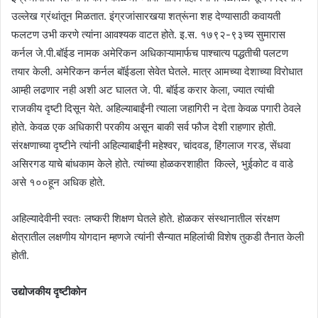
उल्लेख ग्रंथांतून मिळतात. इंग्रजांसारखया शत्रूंना शह देण्यासाठी कवायती
फलटण उभी करणे त्यांना आवश्यक वाटत होते. इ.स. १७९२-९३च्य सुमारास
कर्नल जे.पी.बॉईड नामक अमेरिकन अधिकाऱ्यामार्फच पाश्चात्य पद्धतीची पलटण
तयार केली. अमेरिकन कर्नल बॉईडला सेवेत घेतले. मात्र आमच्या देशाच्या विरोधात
आम्ही लढणार नही अशी अट घालत जे. पी. बॉईड करार केला, ज्यात त्यांची
राजकीय दृष्टी दिसून येते. अहिल्याबाईंनी त्याला जहागिरी न देता केवळ पगारी ठेवले
होते. केवळ एक अधिकारी परकीय असून बाकी सर्व फौज देशी राहणार होती.
संरक्षणाच्या दृष्टीने त्यांनी अहिल्याबाईंनी महेश्वर, चांदवड, हिंगलाज गरड, सेंधवा
असिरगड याचे बांधकाम केले होते. त्यांच्या होळकरशाहीत किल्ले, भुईकोट व वाडे
असे १००हून अधिक होते.
अहिल्यादेवीनी स्वतः लष्करी शिक्षण घेतले होते. होळकर संस्थानातील संरक्षण
क्षेत्रातील लक्षणीय योगदान म्हणजे त्यांनी सैन्यात महिलांची विशेष तुकडी तैनात केली
होती.
उद्योजकीय दृष्टीकोन