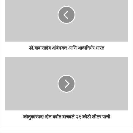
डॉ.बाबासाहेब आंबेडकर आणि आत्मनिर्भर भारत
कौतुकास्पद! दोन वर्षांत वाचवले २९ कोटी लीटर पाणी