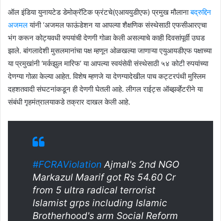
ऑल इंडिया युनायटेड डेमोक्रॅटिक फ्रंटचे(एआययुडीएफ) प्रमुख मौलाना
बद्रुद्दिन
अजमल
यांनी ‘अजमल फाऊंडेशन या आपल्या शैक्षणिक संस्थेसाठी एफसीआरएचा
भंग करून कोट्यवधी रुपयांची देणगी गोळा केली असल्याचे काही दिवसांपूर्वी उघड
झाले. बांगलादेशी मुसलमानांचा पक्ष म्हणून ओळखल्या जाणाऱ्या एयुआयडीएफ पक्षाच्या
या प्रमुखांनी ‘मर्कझुल मारिफ’ या आपल्या स्वयंसेवी संस्थेसाठी ५४ कोटी रुपयांच्या
देणग्या गोळा केल्या आहेत. विशेष म्हणजे या देणग्यादेखील पाच कट्टरपंथी मुस्लिम
दहशतवादी संघटनांकडून ही देणगी घेतली आहे. लीगल राईट्स ऑब्झर्व्हेटरीने या
संबंधी गृहमंत्रालयाकडे तक्रार दाखल केली आहे.
#FCRAViolation
Ajmal's 2nd NGO
Markazul Maarif got Rs 54.60 Cr
from 5 ultra radical terrorist
Islamist grps including Islamic
Brotherhood's arm Social Reform