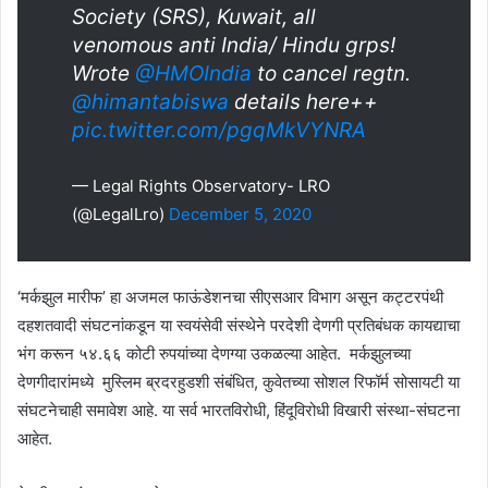
Society (SRS), Kuwait, all
venomous anti India/ Hindu grps!
Wrote
@HMOIndia
to cancel regtn.
@himantabiswa
details here++
pic.twitter.com/pgqMkVYNRA
— Legal Rights Observatory- LRO
(@LegalLro)
December 5, 2020
‘मर्कझुल मारीफ’ हा अजमल फाऊंडेशनचा सीएसआर विभाग असून कट्टरपंथी
दहशतवादी संघटनांकडून या स्वयंसेवी संस्थेने परदेशी देणगी प्रतिबंधक कायद्याचा
भंग करून ५४.६६ कोटी रुपयांच्या देणग्या उकळल्या आहेत. मर्कझुलच्या
देणगीदारांमध्ये मुस्लिम ब्रदरहुडशी संबंधित, कुवेतच्या सोशल रिफॉर्म सोसायटी या
संघटनेचाही समावेश आहे. या सर्व भारतविरोधी, हिंदूविरोधी विखारी संस्था-संघटना
आहेत.