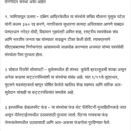
देणगीदार संस्था अशा आहेत
१. जामियातूल उलमा – दक्षिण आफ्रिकेतील या संस्थेचे सचिव मौलाना युसुफ पटेल
यांनी कलम ३७० रद्द करणे, नागरिकत्व सुधारणा कायदा अस्तित्वात आणणे याबद्दल
पंतप्रधान नरेंद्र मोदी, विद्यमान गृहमंत्री अमित शाह, राष्ट्रीय स्वयंसेवक संघ
आणि भारतीय जनता पक्ष यांच्यावर सडकून टीका केली होती. त्याचप्रमाणे
सीएएबाबतच्या निर्णयानंतर आसाममध्ये जाळपोळ करण्यास अजमल यांच्या स्वयंसेवी
संस्थेला पैसा पुरवला होता.
२ सोशल रिफॉर्म सोसायटी – कुवेतमधील ही संस्था कुवेती ब्रदरहूडची शाखा असून
अनेक कडव्या कट्टरपंथियांशी या संस्थेचा संबंध आहे. यात ९/११चे सूत्रधार,
युएसने षडयंत्रकर्ता म्हणून घोषित केलेले खालिद शेख महम्मद आणि तारिक अल-
सुवेदान यांचाही या कट्टरपंथियांत समावेश आहे.
३ इस्लामिक डेव्हलपमेंट फंड – या संस्थेचा फंड थेट पॅलेस्टिनी मुजाहिदीनकडे जात
असून पॅलेस्टाईनमधील उठावासाठी पुरवला जातो. प्रिन्स नायफचा फंड
जेरूसलेममधील उठावासाठी आणि अल-अकसा फंडगोला पुरविण्यात येतो.