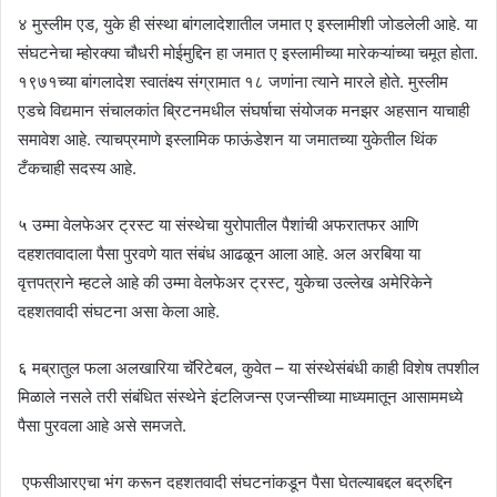
४ मुस्लीम एड, युके ही संस्था बांगलादेशातील जमात ए इस्लामीशी जोडलेली आहे. या
संघटनेचा म्होरक्या चौधरी मोईमुद्दिन हा जमात ए इस्लामीच्या मारेकऱ्यांच्या चमूत होता.
१९७१च्या बांगलादेश स्वातंक्ष्य संग्रामात १८ जणांना त्याने मारले होते. मुस्लीम
एडचे विद्यमान संचालकांत ब्रिटनमधील संघर्षाचा संयोजक मनझर अहसान याचाही
समावेश आहे. त्याचप्रमाणे इस्लामिक फाऊंडेशन या जमातच्या युकेतील थिंक
टँकचाही सदस्य आहे.
५ उम्मा वेलफेअर ट्रस्ट या संस्थेचा युरोपातील पैशांची अफरातफर आणि
दहशतवादाला पैसा पुरवणे यात संबंध आढळून आला आहे. अल अरबिया या
वृत्तपत्राने म्हटले आहे की उम्मा वेलफेअर ट्रस्ट, युकेचा उल्लेख अमेरिकेने
दहशतवादी संघटना असा केला आहे.
६ मब्रातुल फला अलखारिया चॅरिटेबल, कुवेत – या संस्थेसंबंधी काही विशेष तपशील
मिळाले नसले तरी संबंधित संस्थेने इंटलिजन्स एजन्सीच्या माध्यमातून आसाममध्ये
पैसा पुरवला आहे असे समजते.
एफसीआरएचा भंग करून दहशतवादी संघटनांकडून पैसा घेतल्याबद्दल बद्रुद्दिन