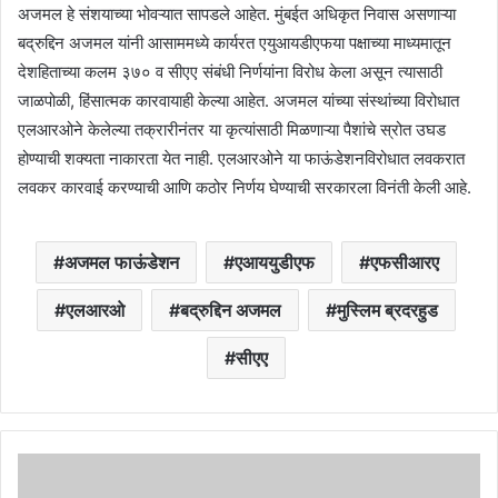
अजमल हे संशयाच्या भोवऱ्यात सापडले आहेत. मुंबईत अधिकृत निवास असणाऱ्या
बद्रुद्दिन अजमल यांनी आसाममध्ये कार्यरत एयुआयडीएफया पक्षाच्या माध्यमातून
देशहिताच्या कलम ३७० व सीएए संबंधी निर्णयांना विरोध केला असून त्यासाठी
जाळपोळी, हिंसात्मक कारवायाही केल्या आहेत. अजमल यांच्या संस्थांच्या विरोधात
एलआरओने केलेल्या तक्रारीनंतर या कृत्यांसाठी मिळणाऱ्या पैशांचे स्रोत उघड
होण्याची शक्यता नाकारता येत नाही. एलआरओने या फाऊंडेशनविरोधात लवकरात
लवकर कारवाई करण्याची आणि कठोर निर्णय घेण्याची सरकारला विनंती केली आहे.
अजमल फाऊंडेशन
एआययुडीएफ
एफसीआरए
एलआरओ
बद्रुद्दिन अजमल
मुस्लिम ब्रदरहुड
सीएए