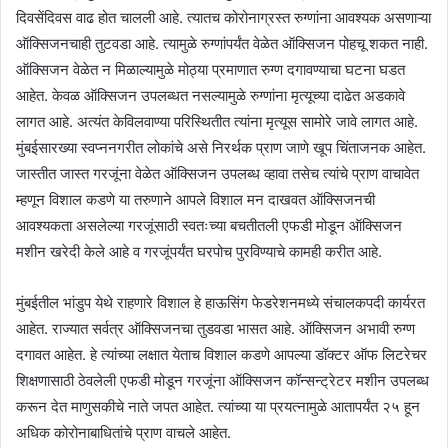
दिवसेंदिवस वाढ होत चालली आहे. त्यातच कोरोनाग्रस्त रुग्णांना आवश्यक असणाऱ्या
ऑक्सिजनचाही तुटवडा आहे. त्यामुळे रुग्णांपर्यंत वेळेत ऑक्सिजन पोहचू शकत नाही.
ऑक्सिजन वेळेत न मिळाल्यामुळे मोठ्या प्रमाणात रुग्ण दगावण्याचा घटना घडत
आहेत. केवळ ऑक्सिजन उपलब्धत नसल्यामुळे रुग्णांना मृत्यूच्या दाढेत अडकावे
लागत आहे. अत्यंत केविलवाण्या परिस्थितीत त्यांना मृत्यूस सामोरे जावे लागत आहे.
मुंबईसारख्या स्वप्ननगरीत लोकांचे असे निरर्थक प्राण जाणे खूप चिंताजनक आहेत.
जास्तीत जास्त गरजूंना वेळेत ऑक्सिजन उपलब्ध व्हावा तसेच त्यांचे प्राण वाचावेत
म्हणून विशाल कडणे या तरुणाने आपले विशाल मन दाखवत ऑक्सिजनची
आवश्यकता असलेल्या गरजूंसाठी स्वतःच्या बचतीतली एफडी मोडून ऑक्सिजन
मशीन खरेदी केले आहे व गरजूंपर्यंत घरपोच पुरविण्याचे कामही करीत आहे.
मुंबईतील भांडुप येथे राहणारे विशाल हे हाऊसिंग फेडरेशनमध्ये संचालकपदी कार्यरत
आहेत. राज्यात सर्वत्र ऑक्सिजनचा तुडवडा भासत आहे. ऑक्सिजन अभावी रुग्ण
दगावत आहेत. हे त्यांच्या लक्षात येताच विशाल कडणे आपल्या डॉक्टर ऑफ लिटरेचर
शिक्षणासाठी ठेवलेली एफडी मोडून गरजूंना ऑक्सिजन कॉन्सन्ट्रेटर मशीन उपलब्ध
करून देत माणुसकीचे नाते जपत आहेत. त्यांच्या या प्रयत्नामुळे आतापर्यंत २५ हून
अधिक कोरोनाबाधितांचे प्राण वाचले आहेत.