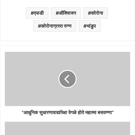
एफडी
ऑक्सिजन
कोरोना
कोरोनाग्रस्त रुग्ण
भांडुप
"आधुनिक सुधारणावाद्यांपेक्षा वेगळे होते महात्मा बसवण्णा"