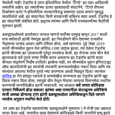
नेमलेली नाही! टेड्रॉस हे उत्तर इथियोपिया येथील ‘टिग्रे’ ह्या एका आदिवासी
जमातीचे आहेत. ह्या जमातीच्या डाव्या दहशतवादी संघटनेने, ‘टिग्रे पीपल्स
लिबरेशन फ्रंट’ने इथियोपिया सरकारविरुद्ध सशस्त्र उठाव करून गृहयुद्ध
चालविलेले आहे. ह्या संघटनेला चिनी सरकारची सक्रिय मदत असते. टेड्रॉस हे
ह्या संघटनेशी संबंधित होते. इथूनच त्यांच्या आणि चिनी राज्यकर्त्यांच्या मैत्रीची
सुरुवात झाली.
डब्ल्यूएचओमध्ये डायरेक्टर जनरल म्हणजे सर्वोच्च प्रमुख म्हणून 2017 साली
पाच वर्षांसाठी ह्यांची नेमणूक झाली. ह्या निवडीमागे चीन देशाच्या राजकीय
नेतृत्वाचा प्रचंड आधार आणि वशिला होता, असे म्हणतात. पुढे जेव्हा 2019
साली चीनमधील वुहान येथे कोविड-19चा उद्रेक झाला, त्या वेळेस टेड्रॉस
ह्यांनी चीनच्या ह्या उपकाराची पुरेपूर परतफेड केली. ह्या रोगाचा उगम चीन येथे
झाल्याकडे सर्व पुरावे स्पष्ट निर्देश करत असताना ह्या टेड्रॉस ह्यांनी मात्र
चीनला संपूर्णपणे निर्दोष ठरविले! इतकेच नाही, तर चीनमधील वुहान इन्स्टिट्यूट
ऑफ व्हायरॉलॉजी ह्या संस्थेची तपासणी करण्यासदेखील नकार दिला आणि त्या
संस्थेला आपल्या येथील पुरावे नष्ट करण्यास अवधी मिळवून दिला! त्यानंतर
कोविड
हा रोग हवेतून पसरतो हे सत्यदेखील मानण्यास ह्या टेड्रॉस ह्यांनी खूप
दिवस नकार दिला होता, त्यामुळे चीन येथून येणार्‍या-जाणार्‍या विमानसेवा स्थगित
करण्याची मागणीदेखील ह्यांनी नाकारली. त्या काळात
सर्व जगात कोविडचा
प्रसार निर्वेधपणे होऊ शकला! ह्यांच्या अशा मनमानीला कंटाळूनच अमेरिकेचे
माजी अध्यक्ष डोनाल्ड ट्रंप ह्यांनी डब्ल्यूएचओला अमेरिकेकडून दिले जाणारे
भरघोस अनुदान स्थगित केले होते!
तर अशा ह्या टेड्रॉस महाशयांच्या डब्ल्यूएचओने नुकताच 5 मे रोजी एक अहवाल
सादर केला आहे. जगातील मुख्य देशांमध्ये कोविडमुळे किती जास्तीचे मृत्यू झाले