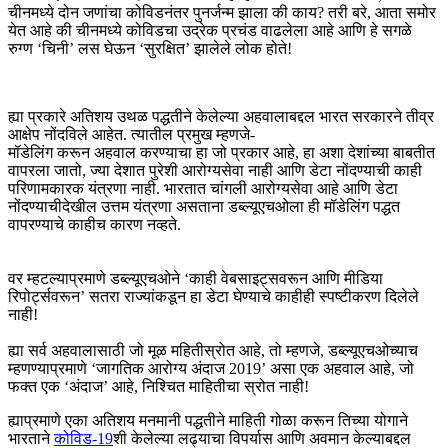
चीनमध्ये दोन जणांचा कोविडनंतर पुनर्जन्म झाला की काय? तरी बरे, आता समोर
येत आहे की चीनमध्ये कोविडचा उद्रेक प्रचंड वाढलेला आहे आणि हे सगळे
रुग्ण ‘चिनी’ लस घेऊन ‘सुरक्षित’ झालेले लोक होते!
ह्या प्रकारे अतिशय उथळ पद्धतीने केलेल्या अहवालाबद्दल भारत सरकारने तीव्र
आक्षेप नोंदविले आहेत. त्यातील प्रमुख म्हणजे-
मॉडेलिंग करून अहवाल करण्याचा हा जो प्रकार आहे, हा अशा देशांच्या बाबतीत
वापरला जातो, ज्या देशात पुरेशी आरोग्यसेवा नाही आणि डेटा नोंदण्याची काही
परिणामकारक यंत्रणा नाही. भारतात चांगली आरोग्यसेवा आहे आणि डेटा
नोंदण्याचीदेखील उत्तम यंत्रणा असताना डब्ल्यूएचओला ही मॉडेलिंग पद्धत
वापरण्याचे काहीच कारण नव्हते.
वर म्हटल्याप्रमाणे डब्ल्यूएचओने ‘काही वेबसाइट्सवरून आणि मीडिया
रिपोर्ट्सवरून’ सतरा राज्यांकडून हा डेटा घेण्याचे काहीही स्पष्टीकरण दिलेले
नाही!
ह्या सर्व अहवालासाठी जो मूळ महितीस्रोत आहे, तो म्हणजे, डब्ल्यूएचओच्याच
म्हणण्याप्रमाणे ‘जागतिक आरोग्य अंदाज 2019’ असा एक अहवाल आहे, जो
फक्त एक ‘अंदाज’ आहे, निश्चित माहितीचा स्रोत नाही!
ह्याप्रमाणे एका अतिशय मनमानी पद्धतीने माहिती गोळा करून तिच्या योगाने
भारताने
कोविड-19
शी केलेल्या लढ्याचा विपर्यास आणि अवमान केल्याबद्दल