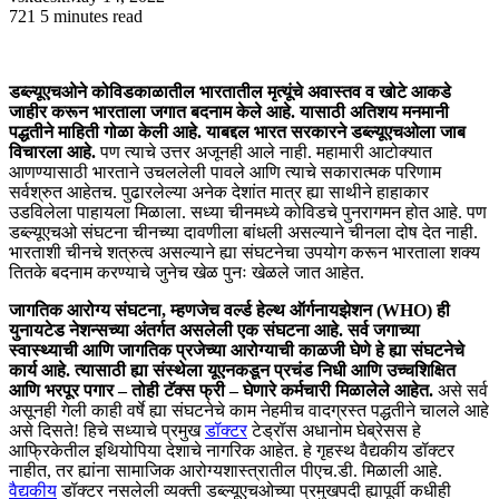
721
5 minutes read
डब्ल्यूएचओने कोविडकाळातील भारतातील मृत्यूंचे अवास्तव व खोटे आकडे
जाहीर करून भारताला जगात बदनाम केले आहे. यासाठी अतिशय मनमानी
पद्धतीने माहिती गोळा केली आहे. याबद्दल भारत सरकारने डब्ल्यूएचओला जाब
विचारला आहे.
पण त्याचे उत्तर अजूनही आले नाही. महामारी आटोक्यात
आणण्यासाठी भारताने उचललेली पावले आणि त्याचे सकारात्मक परिणाम
सर्वश्रुत आहेतच. पुढारलेल्या अनेक देशांत मात्र ह्या साथीने हाहाकार
उडविलेला पाहायला मिळाला. सध्या चीनमध्ये कोविडचे पुनरागमन होत आहे. पण
डब्ल्यूएचओ संघटना चीनच्या दावणीला बांधली असल्याने चीनला दोष देत नाही.
भारताशी चीनचे शत्रुत्व असल्याने ह्या संघटनेचा उपयोग करून भारताला शक्य
तितके बदनाम करण्याचे जुनेच खेळ पुनः खेळले जात आहेत.
जागतिक आरोग्य संघटना, म्हणजेच वर्ल्ड हेल्थ ऑर्गनायझेशन (WHO) ही
युनायटेड नेशन्सच्या अंतर्गत असलेली एक संघटना आहे. सर्व जगाच्या
स्वास्थ्याची आणि जागतिक प्रजेच्या आरोग्याची काळजी घेणे हे ह्या संघटनेचे
कार्य आहे. त्यासाठी ह्या संस्थेला यूएनकडून प्रचंड निधी आणि उच्चशिक्षित
आणि भरपूर पगार – तोही टॅक्स फ्री – घेणारे कर्मचारी मिळालेले आहेत.
असे सर्व
असूनही गेली काही वर्षे ह्या संघटनेचे काम नेहमीच वादग्रस्त पद्धतीने चालले आहे
असे दिसते! हिचे सध्याचे प्रमुख
डॉक्टर
टेड्रॉस अधानोम घेब्रेसस हे
आफ्रिकेतील इथियोपिया देशाचे नागरिक आहेत. हे गृहस्थ वैद्यकीय डॉक्टर
नाहीत, तर ह्यांना सामाजिक आरोग्यशास्त्रातील पीएच.डी. मिळाली आहे.
वैद्यकीय
डॉक्टर नसलेली व्यक्ती डब्ल्यूएचओच्या प्रमुखपदी ह्यापूर्वी कधीही