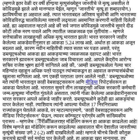
(म्हणजे इतर वेळी दर वर्षी होणार्‍या मृत्युसंख्येहून जास्तीचे जे मृत्यू असतील ते
कोविडमुळे झाले असे मानण्यात येईल, म्हणून ‘जास्तीचे’ मृत्यू हा शब्दप्रयोग.)
ह्याविषयीचा हा अहवाल आहे. त्यात भारताबद्दल अतिशय चुकीची आणि भारताच्या
कोविडविरुद्ध चालविलेल्या यशस्वी लढ्याला अवमानित करणारी माहिती दिलेली
आहे. ह्या अहवालात म्हटले आहे की सर्व जगात कोविडमुळे जास्तीचे सुमारे दीड
कोटी लोक मरण पावले आणि त्यातील जवळजवळ एक तृतीयांश – म्हणजे
सत्तेचाळीस लाखाहूनही अधिक मृत्यू भारतात झाले! भारत सरकारने जाहीर
केलेल्या आकडेवारीनुसार हा आकडा 5.24 लाख आहे. अर्थात हा आकडा अजून
बदलत आहे, कारण नवीन माहितीची त्यात सतत भर पडत असते. परंतु
डब्ल्यूएचओचा आकडा ह्या आकड्याच्या जवळजवळ दहापट आहे! भारत
सरकारने ह्यावरून डब्ल्यूएचओला जाब विचारला आहे. आपले केंद्रीय आरोग्य
सचिव राजेश भूषण ह्यांनी सांगितले आहे की, ‘आम्ही डब्ल्यूएचओला गेल्या चार
महिन्यांत दहाहून अधिक पत्रे पाठवून त्यांच्याकडून हा अहवाल करण्यासंबंधीचा
खुलासा मागितला आहे. पण एकही पत्राला उत्तर आलेले नाही.’ डब्ल्यूएचओच्या
मते त्यांनी भारतातून काही वेबसाइट्सवरून आणि
मीडिया
रिपोर्ट्सवरून हा
आकडा घेतलेला आहे. भारतात सुमारे तीन लाखाहूनही अधिक सरकारी कर्मचारी
जन्म-मृत्यूच्या नोंदणीत गुंतलेले असतात. त्यांनी गोळा केलेल्या आकडेवारीनुसारच
भारत सरकार आपले आकडे जाहीर करते. डब्ल्यूएचओने कुठेही ह्या आकड्यांचा
वापर केलेला नाही. त्याशिवाय त्यांनी आपल्या येथील 17 निरनिराळ्या
राज्यांकडून घेतलेले आकडे, वर म्हटल्याप्रमाणे, ‘काही वेबसाइट्सवरून आणि
मीडिया रिपोर्ट्सवरून’ घेऊन, त्यावर कॉम्प्युटर प्रोग्रॅम आणि सांख्यिकीय
प्रारूप – म्हणजेच ीींरींळीींळलरश्र मॉडेलिंग करून हा आकडा काढलेला आहे!
विशेष म्हणजे ह्या मॉडेलिंग करून काढलेल्या अहवालात चीन देशातील जास्तीच्या
मृत्यूंची संख्या उणे 2 (-2) अशी दाखविलेली आहे! म्हणजे चीनचे किती कौतुक
करायचे ह्याची सर्व मर्यादा पार केलेली आहे. हा आकडा खरा मानायचा, तर