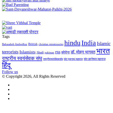
Tags
hindu
India
Islamic
British
Babasaheb Ambedkar
christian missionaries
भारत
terrorists
rss
Islamists
डॉ. मोहन भागवत
कोरोना
Jihadi
pakistan
राष्ट्रीय स्वयंसेवक संघ
संत ज्ञानेश्वर महाराज
राष्ट्रीयस्वयंसेवकसंघ
संत एकनाथ महाराज
हिंदू
Follow us
© Copyright 2026, All Rights Reserved
Facebook
Twitter
YouTube
Instagram
Facebook
Twitter
WhatsApp
Telegram
Viber
Back
to