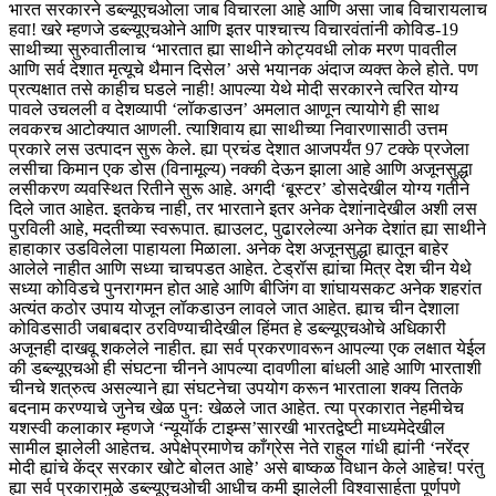
भारत सरकारने डब्ल्यूएचओला जाब विचारला आहे आणि असा जाब विचारायलाच
हवा! खरे म्हणजे डब्ल्यूएचओने आणि इतर पाश्चात्त्य विचारवंतांनी कोविड-19
साथीच्या सुरुवातीलाच ‘भारतात ह्या साथीने कोट्यवधी लोक मरण पावतील
आणि सर्व देशात मृत्यूचे थैमान दिसेल’ असे भयानक अंदाज व्यक्त केले होते. पण
प्रत्यक्षात तसे काहीच घडले नाही! आपल्या येथे मोदी सरकारने त्वरित योग्य
पावले उचलली व देशव्यापी ‘लॉकडाउन’ अमलात आणून त्यायोगे ही साथ
लवकरच आटोक्यात आणली. त्याशिवाय ह्या साथीच्या निवारणासाठी उत्तम
प्रकारे लस उत्पादन सुरू केले. ह्या प्रचंड देशात आजपर्यंत 97 टक्के प्रजेला
लसीचा किमान एक डोस (विनामूल्य) नक्की देऊन झाला आहे आणि अजूनसुद्धा
लसीकरण व्यवस्थित रितीने सुरू आहे. अगदी ‘बूस्टर’ डोसदेखील योग्य गतीने
दिले जात आहेत. इतकेच नाही, तर भारताने इतर अनेक देशांनादेखील अशी लस
पुरविली आहे, मदतीच्या स्वरूपात. ह्याउलट, पुढारलेल्या अनेक देशांत ह्या साथीने
हाहाकार उडविलेला पाहायला मिळाला. अनेक देश अजूनसुद्धा ह्यातून बाहेर
आलेले नाहीत आणि सध्या चाचपडत आहेत. टेड्रॉस ह्यांचा मित्र देश चीन येथे
सध्या कोविडचे पुनरागमन होत आहे आणि बीजिंग वा शांघायसकट अनेक शहरांत
अत्यंत कठोर उपाय योजून लॉकडाउन लावले जात आहेत. ह्याच चीन देशाला
कोविडसाठी जबाबदार ठरविण्याचीदेखील हिंमत हे डब्ल्यूएचओचे अधिकारी
अजूनही दाखवू शकलेले नाहीत. ह्या सर्व प्रकरणावरून आपल्या एक लक्षात येईल
की डब्ल्यूएचओ ही संघटना चीनने आपल्या दावणीला बांधली आहे आणि भारताशी
चीनचे शत्रुत्व असल्याने ह्या संघटनेचा उपयोग करून भारताला शक्य तितके
बदनाम करण्याचे जुनेच खेळ पुनः खेळले जात आहेत. त्या प्रकारात नेहमीचेच
यशस्वी कलाकार म्हणजे ‘न्यूयॉर्क टाइम्स’सारखी भारतद्वेष्टी माध्यमेदेखील
सामील झालेली आहेतच. अपेक्षेप्रमाणेच काँग्रेस नेते राहुल गांधी ह्यांनी ‘नरेंद्र
मोदी ह्यांचे केंद्र सरकार खोटे बोलत आहे’ असे बाष्कळ विधान केले आहेच! परंतु
ह्या सर्व प्रकारामुळे डब्ल्यूएचओची आधीच कमी झालेली विश्वासार्हता पूर्णपणे