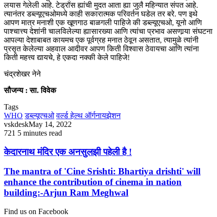
लयास गेलेली आहे. टेड्रॉस ह्यांची मुदत आता ह्या जुलै महिन्यात संपत आहे.
त्यानंतर डब्ल्यूएचओमध्ये काही सकारात्मक परिवर्तन घडेल तर बरे. पण इथे
आपण मात्र मनाशी एक खूणगाठ बाळगली पाहिजे की डब्ल्यूएचओ, यूनो आणि
पाश्चात्त्य देशांनी चालविलेल्या ह्यासारख्या आणि त्यांचा प्रभाव असणार्‍या संघटना
आपल्या देशाबाबत कायमच एक पूर्वग्रह मनात ठेवून असतात, त्यामुळे त्यांनी
प्रसृत केलेल्या अहवाल आदीवर आपण किती विश्वास ठेवायचा आणि त्यांना
किती महत्त्व द्यायचे, हे एकदा नक्की केले पाहिजे!
चंद्रशेखर नेने
सौजन्य : सा. विवेक
Tags
WHO
डब्ल्यूएचओ
वर्ल्ड हेल्थ ऑर्गनायझेशन
vskdesk
May 14, 2022
721
5 minutes read
केदारनाथ मंदिर एक अनसुलझी पहेली है !
The mantra of 'Cine Srishti: Bhartiya drishti' will
enhance the contribution of cinema in nation
building:-Arjun Ram Meghwal
Find us on Facebook