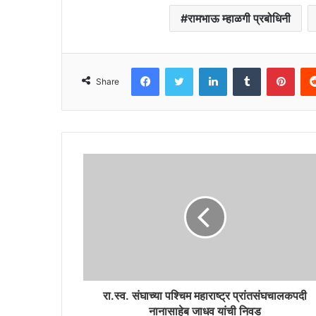
रामभाऊ म्हाळगी प्रबोधिनी
Facebook
Twitter
LinkedIn
Tumblr
Pint
Share
रा.स्व. संघाच्या पश्चिम महाराष्ट्र प्रांतसंघचालकपदी
नानासाहेब जाधव यांची निवड