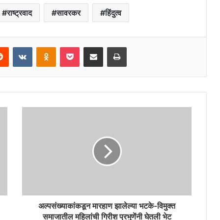
राष्ट्रवाद
सावरकर
हिंदुत्व
erest
Reddit
VKontakte
Odnoklassniki
Pocket
Share via Email
Print
अल्पसंख्याकांकडून मारहाण झालेल्या भटके-विमुक्त
समाजातील महिलांची गिरीश प्रभुणेंनी घेतली भेट