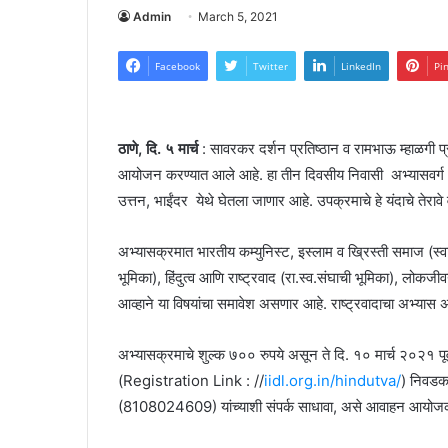
Admin
March 5, 2021
Facebook
Twitter
LinkedIn
Pi
ठाणे, दि. ५ मार्च
: सावरकर दर्शन प्रतिष्ठान व रामभाऊ म्हाळगी प्रब
आयोजन करण्यात आले आहे. हा तीन दिवसीय निवासी अभ्यासवर्ग १९ 
उत्तन, भाईंदर येथे घेतला जाणार आहे. उपक्रमाचे हे यंदाचे तेरावे व
अभ्यासक्रमात भारतीय कम्युनिस्ट, इस्लाम व ख्रिस्ती समाज (स्वातंत्र्
भूमिका), हिंदुत्व आणि राष्ट्रवाद (रा.स्व.संघाची भूमिका), लोकज
आव्हाने या विषयांचा समावेश असणार आहे. राष्ट्रवादाचा अभ्यास असण
अभ्यासक्रमाचे शुल्क ७०० रुपये असून ते दि. १० मार्च २०२१ प
(Registration Link : //
iidl.org.in/hindutva/
) निवडक 
(8108024609) यांच्याशी संपर्क साधावा, असे आवाहन आयोजका