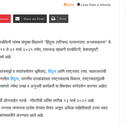
694
Less than a minute
nterest
Share via Email
Print
ोधिनी यांच्या संयुक्त विद्यमाने “हिंदुत्व (परिचय) प्रमाणपत्र अभ्यासक्रमा” चे
ते २१ मार्च २०२१ पर्यंत, रामभाऊ म्हाळगी प्रबोधिनी, केशवशृष्टी
र्ष आहे.
यपूर्व व स्वातंत्र्योत्तर भूमिका),
हिंदुत्व
आणि राष्ट्रवाद (स्वा. सावरकरांची
ीवनातील
हिंदुत्व
, भारतीय उपखंडातला राष्ट्रवादाचा विकास, राष्ट्रवादापुढची
ारे ज्येष्ठ तज्ज्ञ व अनुभवी कार्यकर्ते या विषयांवर मार्गदर्शन करणार आहेत.
ूर्वी ऑनलाईन भरावे. नोंदणीची अंतिम तारीख १३ मार्च २०२१ आहे.
पन्नास जणांनाच प्रवेश देण्यात येणार असून अधिक माहितीसाठी उत्तम पवार
ंच्यावतीने करण्यात आले आहे.