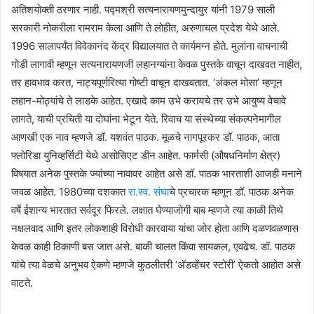
अतिशयोक्ती ठरणार नाही. पद्मश्री सत्यनारायणमुन्दायुर यांनी 1979 साली
सरकारी नोकरीला रामराम केला आणि ते लोहीत, अरुणाचल प्रदेश येथे आले.
1996 सालापर्यंत विवेकानंद केंद्र विद्यालयात ते कार्यमग्न होते. मुलांना वाचनाची
गोडी लागावी म्हणून सत्यनारायणजी लहानग्यांना केवळ पुस्तके वाचून दाखवत नाहीत,
तर हावभाव करत, नाट्यपूर्णरित्या गोष्टी वाचून दाखवतात. ‘अंकल मोसा’ म्हणून
लहान-मोठ्यांचे ते लाडके आहेत. एखादे काम उभे करायचे तर उभे आयुष्य वेचावे
लागते, याची प्रचिती या दोघांना भेटून येते. रिवाच या संस्थेच्या संकल्पनेमागील
आणखी एक नाव म्हणजे डॉ. यशवंत पाठक. मूळचे नागपूरकर डॉ. पाठक, आता
फ्लोरिडा युनिव्हर्सिटी येथे असोसिएट डीन आहेत. फार्मसी (औषधनिर्माण क्षेत्र)
विषयात अनेक पुस्तके ज्यांच्या नावावर आहेत असे डॉ. पाठक भारताशी आजही मनाने
जवळ आहेत. 1980च्या दशकात
रा.स्व. संघा
चे प्रचारक म्हणून डॉ. पाठक अनेक
वर्षे ईशान्य भारतात सर्वदूर फिरले. लक्षात घेण्याजोगी बाब म्हणजे त्या काळी तिथे
नक्षलवाद आणि इतर लोकशाही विरोधी कारवाया यांचा जोर होता आणि दळणवळणास
केवळ काही ठिकाणी बस जात असे. बाकी चालत किंवा सायकल, एवढेच. डॉ. पाठक
यांचे त्या वेळचे अनुभव ऐकणे म्हणजे कुठलीतरी ‘अ‍ॅडव्हेंचर स्टोरी’ ऐकतो आहोत असे
वाटते.