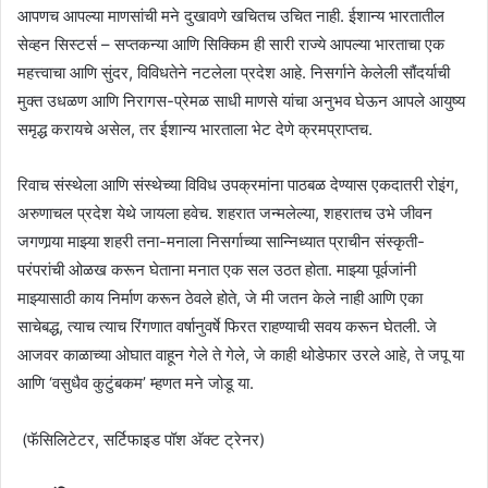
आपणच आपल्या माणसांची मने दुखावणे खचितच उचित नाही. ईशान्य भारतातील
सेव्हन सिस्टर्स – सप्तकन्या आणि सिक्किम ही सारी राज्ये आपल्या भारताचा एक
महत्त्वाचा आणि सुंदर, विविधतेने नटलेला प्रदेश आहे. निसर्गाने केलेली सौंदर्याची
मुक्त उधळण आणि निरागस-प्रेमळ साधी माणसे यांचा अनुभव घेऊन आपले आयुष्य
समृद्ध करायचे असेल, तर ईशान्य भारताला भेट देणे क्रमप्राप्तच.
रिवाच संस्थेला आणि संस्थेच्या विविध उपक्रमांना पाठबळ देण्यास एकदातरी रोइंग,
अरुणाचल प्रदेश येथे जायला हवेच. शहरात जन्मलेल्या, शहरातच उभे जीवन
जगणार्‍या माझ्या शहरी तना-मनाला निसर्गाच्या सान्निध्यात प्राचीन संस्कृती-
परंपरांची ओळख करून घेताना मनात एक सल उठत होता. माझ्या पूर्वजांनी
माझ्यासाठी काय निर्माण करून ठेवले होते, जे मी जतन केले नाही आणि एका
साचेबद्ध, त्याच त्याच रिंगणात वर्षानुवर्षे फिरत राहण्याची सवय करून घेतली. जे
आजवर काळाच्या ओघात वाहून गेले ते गेले, जे काही थोडेफार उरले आहे, ते जपू या
आणि ‘वसुधैव कुटुंबकम’ म्हणत मने जोडू या.
(फॅसिलिटेटर, सर्टिफाइड पॉश अ‍ॅक्ट ट्रेनर)