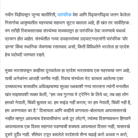
नवीन पिढीपासून जुन्या चालीरिती,
पारंपरिक
वेश आणि पिढ्यानपिढ्या जतन केलेला
निसर्गाचा आयुष्यातील महत्त्वाचा सहभाग सुटत चालला आहे, ही खंत तर सार्वत्रिक.
पण तरीही रिवाचसारख्या संस्थेच्या माध्यमातून हा पारंपरिक ठेवा जपण्याचे यथार्थ
प्रयत्न होत आहेत. संस्थेतील नव्या उपक्रमांच्या उद्घाटनप्रसंगी पारंपरिक ‘वॉर
डान्स’ किंवा स्थानिक जेवणाचा रसास्वाद असो, किती विविधतेने भरलेला हा प्रदेश
हेच पदोपदी जाणवत राहते.
मुख्य भारतापासून काहीसा दुरावलेला हा प्रदेश भारताचाच एक महत्त्वाचा भाग आहे,
याची अनेकांना आजही जाणीव नाही. रिवाच संस्थेला भेट द्यायला आलेल्या एका
उच्चपदस्थ शासकीय अधिकार्‍याच्या सुरक्षा रक्षकाशी गप्पा मारताना त्यांनी मनातील
खंत माझ्यापाशी व्यक्त केली, “हम जब गुरगाव मे ट्रेनिंग के लिये था, तब वहा लोग
हमको नेपाली, चिंकी बुलाता था. हम माइंड नहीं करता; पर हम नेपाली, चिंकी नही है,
हम अरुणाचल का है.” दिसायला आणि काहीसे वागायला-बोलायला आपल्यासारखे
नाहीत म्हणून आपल्याच देशवासीयांना असे दूर लोटणे, त्यांच्या दिसण्यावरून हिणवणे
आपल्यालाच एक दिवस महागात पडण्याची शक्यता आपल्याला दिसत नाही, यासारखे
दुसरे दुर्दैव नाही. सीमेवर टपून बसलेले परदेशाचे सैन्य चढाई करो अथवा न करो,