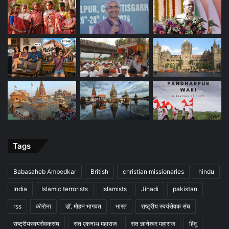
Tags
Babasaheb Ambedkar
British
christian missionaries
hindu
India
Islamic terrorists
Islamists
Jihadi
pakistan
rss
कोरोना
डॉ. मोहन भागवत
भारत
राष्ट्रीय स्वयंसेवक संघ
राष्ट्रीयस्वयंसेवकसंघ
संत एकनाथ महाराज
संत ज्ञानेश्वर महाराज
हिंदू