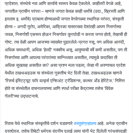
प्रदेशात. संस्थेचे नाव आणि कार्याचे स्वरूप केवळ ऐकलेले. काहीतरी वेगळे आहे,
जगातील प्राचीन परंपरा – म्हणजे जगात केवळ काही धर्मांचे (उदा., ख्रिस्ती आणि
इस्लाम इ. धर्मांचे) प्राबल्य होण्याआधी जगात वेगवेगळ्या स्थानिक परंपरा, संस्कृती
होत्या – अगदी युरोप, अमेरिका, आफ्रिका यासारख्या देशांतही आपण निसर्गाच्या
जवळ, निसर्गाशी एकरूप होऊन निसर्गावर कुरघोडी न करता जगत होतो, तेव्हाची ही
गोष्ट. त्या वेळी आपण आजच्या व्याख्येत पुढारलेले-प्रगत नसू, पण अधिक आनंदी,
अधिक समाधानी, अधिक ‘हेल्दी’ नक्कीच असू. आयुष्याची वर्षे कमी असतील, पण ती
निसर्गाच्या आणि आपल्या परंपरांच्या सान्निध्यात असतील, त्यामुळे कदाचित ती
अधिक सुखावह असतील का? असा प्रश्न मला पडला, जेव्हा मी अरुणाचल प्रदेश
येथील ठखथअढउक या संस्थेला नुकतीच भेट दिली तेव्हा. ठखथअढउक म्हणजे
‘रिसर्च इंस्टिट्यूट फॉर वर्ल्ड्स एन्शिअंट ट्रॅडिशन्स, कल्चर अँड हेरिटेज.’ निमित्त
होते या संस्थेतील वाचनालयाच्या आणि स्पर्धा परीक्षा केंद्राच्या तसेच ‘विवेक
गॅलरी’च्या उद्घाटनाचे.
रिवाच येथे स्थानिक संस्कृतीचे दर्शन घडवणारे
वस्तुसंग्रहालय
आहे. अनेक प्राचीन
दस्तऐवज, तसेच तिबेटी धर्मगुरू वंदनीय दलाई लामा यांनी भेट दिलेली ग्रंथसंपदाही