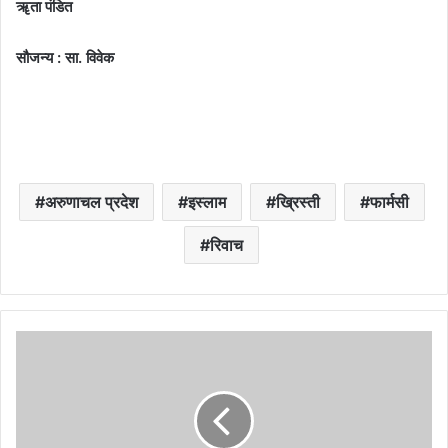
ॠता पंडित
सौजन्य : सा. विवेक
अरुणाचल प्रदेश
इस्लाम
ख्रिस्ती
फार्मसी
रिवाच