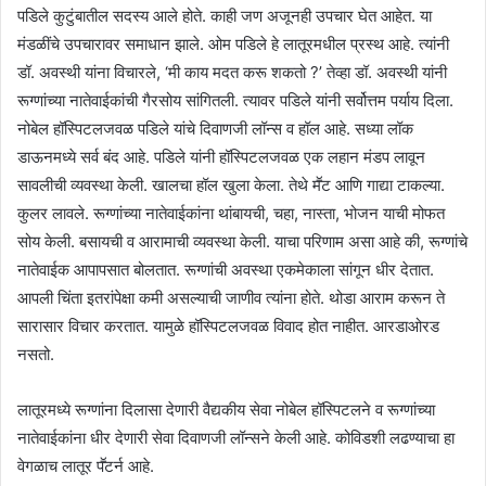
पडिले कुटुंबातील सदस्य आले होते. काही जण अजूनही उपचार घेत आहेत. या
मंडळींचे उपचारावर समाधान झाले. ओम पडिले हे लातूरमधील प्रस्थ आहे. त्यांनी
डॉ. अवस्थी यांना विचारले, ‘मी काय मदत करू शकतो ?’ तेव्हा डॉ. अवस्थी यांनी
रूग्णांच्या नातेवाईकांची गैरसोय सांगितली. त्यावर पडिले यांनी सर्वोत्तम पर्याय दिला.
नोबेल हॉस्पिटलजवळ पडिले यांचे दिवाणजी लॉन्स व हॉल आहे. सध्या लॉक
डाऊनमध्ये सर्व बंद आहे. पडिले यांनी हॉस्पिटलजवळ एक लहान मंडप लावून
सावलीची व्यवस्था केली. खालचा हॉल खुला केला. तेथे मॕट आणि गाद्या टाकल्या.
कुलर लावले. रूग्णांच्या नातेवाईकांना थांबायची, चहा, नास्ता, भोजन याची मोफत
सोय केली. बसायची व आरामाची व्यवस्था केली. याचा परिणाम असा आहे की, रूग्णांचे
नातेवाईक आपापसात बोलतात. रूग्णांची अवस्था एकमेकाला सांगून धीर देतात.
आपली चिंता इतरांपेक्षा कमी असल्याची जाणीव त्यांना होते. थोडा आराम करून ते
सारासार विचार करतात. यामुळे हॉस्पिटलजवळ विवाद होत नाहीत. आरडाओरड
नसतो.
लातूरमध्ये रूग्णांना दिलासा देणारी वैद्यकीय सेवा नोबेल हॉस्पिटलने व रूग्णांच्या
नातेवाईकांना धीर देणारी सेवा दिवाणजी लॉन्सने केली आहे. कोविडशी लढण्याचा हा
वेगळाच लातूर पॕटर्न आहे.