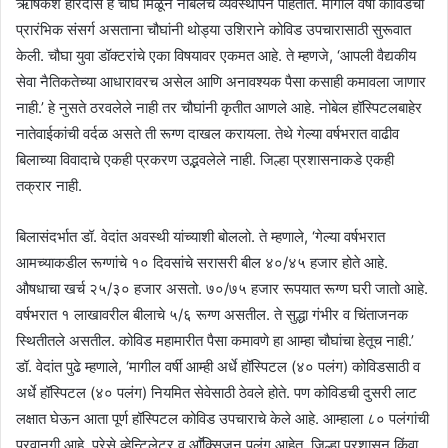
ऋषिकेश हरिदास हे चौघे मिळून नोबेलचे व्यवस्थापन पाहतात. मागील वर्षी कोविडचा
प्रारंभिक संसर्ग असताना चौघांनी थोड्या उशिराने कोविड उपचारासाठी सुरूवात
केली. चौघा युवा डॉक्टरांचे एका विषयावर एकमत आहे. ते म्हणजे, ‘आपली वैद्यकीय
सेवा नैतिकतेच्या आधारावरच असेल आणि अनावश्यक पैसा कसाही कमावला जाणार
नाही.’ हे नुसते ठरवलेले नाही तर चौघांनी कृतीत आणले आहे. नोबेल हॉस्पिटलबाहेर
नातेवाईकांची वर्दळ असते ती रूग्ण दाखल करायला. तेथे गेल्या वर्षभरात वाढीव
बिलाच्या विवादाचे एकही प्रकरण उद्भवलेले नाही. जिल्हा प्रशासनाकडे एकही
तक्रार नाही.
बिलासंदर्भात डॉ. वेदांत अवस्थी यांच्याशी बोललो. ते म्हणाले, ‘गेल्या वर्षभरात
आमच्याकडील रूग्णांचे १० दिवसांचे सरासरी बील ४०/४५ हजार होते आहे.
औषधाचा खर्च २५/३० हजार असतो. ७०/७५ हजार रूपयात रूग्ण घरी जातो आहे.
वर्षभरात १ लाखावरील बीलाचे ५/६ रूग्ण असतील. ते सुद्धा गंभीर व चिंताजनक
स्थितीतले असतील. कोविड महामारीत पैसा कमावणे हा आम्हा चौघांचा हेतूच नाही.’
डॉ. वेदांत पुढे म्हणाले, ‘मागील वर्षी आम्ही अर्धे हॉस्पिटल (४० पलंग) कोविडसाठी व
अर्धे हॉस्पिटल (४० पलंग) नियमित सेवेसाठी ठेवले होते. पण कोविडची दुसरी लाट
लक्षात घेऊन आता पूर्ण हॉस्पिटल कोविड उपचाराचे केले आहे. आम्हाला ८० पलंगांची
परवानगी आहे. पुरेसे व्हेन्टिलेटर व आॕक्सिजन पलंग आहेत. जिल्हा प्रशासन किंवा