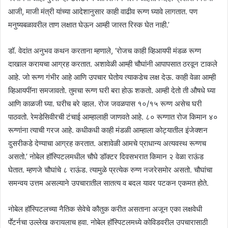
आजी, माजी मंत्री यांच्या आदेशानुसार काही वाढीव रूग्ण घ्यावे लागतात. पण
मनुष्यबळावरील ताण लक्षात घेऊन आम्ही जास्त रिस्क घेत नाही.’
डॉ. वेदांत अनुभव कथन करताना म्हणाले, ‘रोजच काही व्हिआयपी मंडळ रूग्ण
दाखाल करायचा आग्रह करतात. अशावेळी आम्ही चौघांनी आपापसात ठरवून टाकले
आहे. जो रूग्ण गंभीर आहे आणि उपचार घेतोय त्याकडेच लक्ष देऊ. काही वेळा आम्ही
व्हिआयपींना समजावतो. तुमचा रूग्ण घरी बरा होऊ शकतो. आम्ही देतो ती औषधे घ्या
आणि काळजी घ्या. घरीच बरे व्हाल. रोज जवळपास १०/१५ रूग्ण असेच घरी
पाठवतो. रेमडेसिवीरची टंचाई आम्हालाही जाणवते आहे. ८० रूग्णात रोज किमान ४०
रूग्णांना त्याची गरज आहे. कधीकधी काही मंडळी आम्हाला कोट्यातील इंजेक्शन
दुसरीकडे देण्याचा आग्रह करतात. अशावेळी आमचे प्राधान्य अत्यवस्थ रूग्णच
असतो.’ नोबेल हॉस्पिटलमधील चौघे डॉक्टर दिवसभरात किमान २ वेळा राऊंड
घेतात. म्हणजे चौघांचे ८ राऊंड. त्यामुळे प्रत्येक रुग्ण नजरेसमोर असतो. चौघांचा
समन्वय उत्तम असल्याने उपचारातील सातत्य व बदल यावर पटकन एकमत होते.
नोबेल हॉस्पिटलच्या नैतिक सेवेचे कौतुक करीत असताना अजून एका लक्षवेधी
पॕटर्नचा उल्लेख करायलाच हवा. नोबेल हॉस्पिटलमध्ये कोविडवरील उपचारासाठी