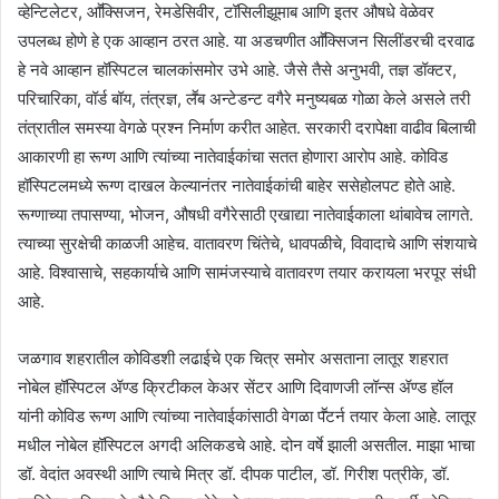
व्हेन्टिलेटर, आॕक्सिजन, रेमडेसिवीर, टॉसिलीझूमाब आणि इतर औषधे वेळेवर
उपलब्ध होणे हे एक आव्हान ठरत आहे. या अडचणीत आॕक्सिजन सिलींडरची दरवाढ
हे नवे आव्हान हॉस्पिटल चालकांसमोर उभे आहे. जैसे तैसे अनुभवी, तज्ञ डॉक्टर,
परिचारिका, वॉर्ड बॉय, तंत्रज्ञ, लॕब अन्टेडन्ट वगैरे मनुष्यबळ गोळा केले असले तरी
तंत्रातील समस्या वेगळे प्रश्न निर्माण करीत आहेत. सरकारी दरापेक्षा वाढीव बिलाची
आकारणी हा रूग्ण आणि त्यांच्या नातेवाईकांचा सतत होणारा आरोप आहे. कोविड
हॉस्पिटलमध्ये रूग्ण दाखल केल्यानंतर नातेवाईकांची बाहेर ससेहोलपट होते आहे.
रूग्णाच्या तपासण्या, भोजन, औषधी वगैरेसाठी एखाद्या नातेवाईकाला थांबावेच लागते.
त्याच्या सुरक्षेची काळजी आहेच. वातावरण चिंतेचे, धावपळीचे, विवादाचे आणि संशयाचे
आहे. विश्वासाचे, सहकार्याचे आणि सामंजस्याचे वातावरण तयार करायला भरपूर संधी
आहे.
जळगाव शहरातील कोविडशी लढाईचे एक चित्र समोर असताना लातूर शहरात
नोबेल हॉस्पिटल ॲण्ड क्रिटीकल केअर सेंटर आणि दिवाणजी लॉन्स ॲण्ड हॉल
यांनी कोविड रूग्ण आणि त्यांच्या नातेवाईकांसाठी वेगळा पॕटर्न तयार केला आहे. लातूर
मधील नोबेल हॉस्पिटल अगदी अलिकडचे आहे. दोन वर्षे झाली असतील. माझा भाचा
डॉ. वेदांत अवस्थी आणि त्याचे मित्र डॉ. दीपक पाटील, डॉ. गिरीश पत्रीके, डॉ.