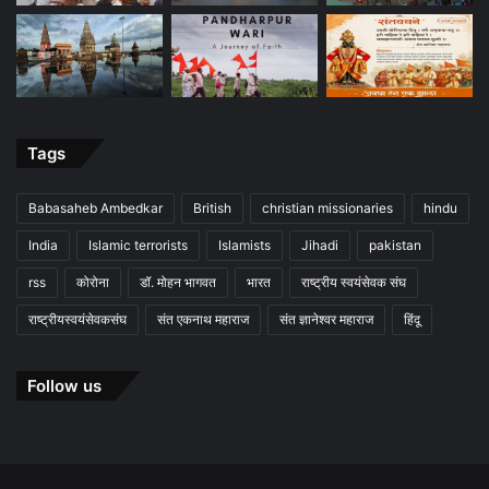
Tags
Babasaheb Ambedkar
British
christian missionaries
hindu
India
Islamic terrorists
Islamists
Jihadi
pakistan
rss
कोरोना
डॉ. मोहन भागवत
भारत
राष्ट्रीय स्वयंसेवक संघ
राष्ट्रीयस्वयंसेवकसंघ
संत एकनाथ महाराज
संत ज्ञानेश्वर महाराज
हिंदू
Follow us