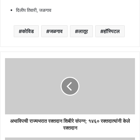
दिलीप तिवारी, जळगाव
कोविड
जळगाव
लातूर
हॉस्पिटल
अभाविपची राज्यभरात रक्तदान शिबीरे संपन्न; १४६० रक्तदात्यांनी केले
रक्तदान