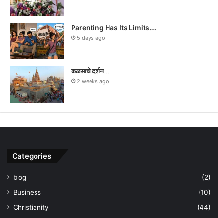
Parenting Has Its Limits….
5 days ago
कळसाचे दर्शन…
2 weeks ago
Categories
blog
(2)
Business
(10)
Christianity
(44)