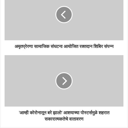
अमृतप्रेरणा सामाजिक संघटना आयोजित रक्तदान शिबिर संपन्न
'आम्ही कोरोनातून बरे झालो' आशयाच्या पोस्टर्समुळे शहरात
सकारात्मकतेचे वातावरण