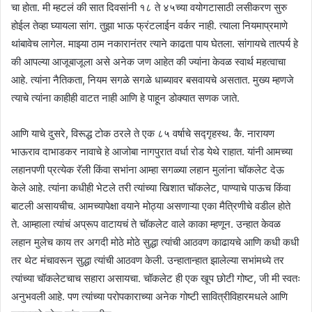
चा होता. मी म्हटलं की सात दिवसांनी १८ ते ४५च्या वयोगटासाठी लसीकरण सुरु
होईल तेव्हा घ्यायला सांग. तुझा भाऊ फ्रंटलाईन वर्कर नाही. त्याला नियमाप्रमाणे
थांबावेच लागेल. माझ्या ठाम नकारानंतर त्याने काढता पाय घेतला. सांगायचे तात्पर्य हे
की आपल्या आजूबाजूला असे अनेक जण आहेत की ज्यांना केवळ स्वार्थ महत्वाचा
आहे. त्यांना नैतिकता, नियम सगळे सगळे धाब्यावर बसवायचे असतात. मुख्य म्हणजे
त्याचे त्यांना काहीही वाटत नाही आणि हे पाहून डोक्यात सणक जाते.
आणि याचे दुसरे, विरूद्ध टोक ठरले ते एक ८५ वर्षाचे सद्गृहस्थ. कै. नारायण
भाऊराव दाभाडकर नावाचे हे आजोबा नागपुरात वर्धा रोड येथे राहात. यांनी आमच्या
लहानपणी प्रत्येक रॅली किंवा सभांना आम्हा सगळ्या लहान मुलांना चॉकलेट देऊ
केले आहे. त्यांना कधीही भेटले तरी त्यांच्या खिशात चॉकलेट, पाण्याचे पाऊच किंवा
बाटली असायचीच. आमच्यापेक्षा वयाने मोठ्या असणाऱ्या एका मैत्रिणीचे वडील होते
ते. आम्हाला त्यांचं अप्रूप वाटायचं ते चॉकलेट वाले काका म्हणून. उन्हात केवळ
लहान मुलेच काय तर अगदी मोठे मोठे सुद्धा त्यांची आठवण काढायचे आणि कधी कधी
तर थेट मंचावरून सुद्धा त्यांची आठवण केली. उन्हातान्हात झालेल्या सभांमध्ये तर
त्यांच्या चॉकलेटचाच सहारा असायचा. चॉकलेट ही एक खूप छोटी गोष्ट, जी मी स्वतः
अनुभवली आहे. पण त्यांच्या परोपकाराच्या अनेक गोष्टी सावित्रीविहारमधले आणि