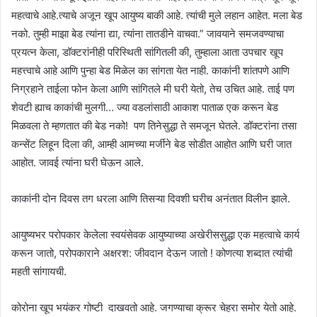
महत्वाचे आहे.त्याचे अजून खूप आयुष्य बाकी आहे. त्यांची मुले लहान आहेत. मला बेड
नको. तुम्ही माझा बेड त्यांना द्या, त्यांना तातडीने वाचवा.” जावयाने समजवण्याचा
प्रयत्न केला, डॉक्टरांनीही परिस्थिती सांगितली की, तुम्हाला आता उपचार खूप
महत्त्वाचे आहे आणि पुन्हा बेड मिळेल का सांगता येत नाही. काकांनी शांतपणे आणि
निग्रहाने ताईला फोन केला आणि सांगितले मी घरी येतो, तेच उचित आहे. ताई पण
शेवटी ह्याच काकांची मुलगी… ज्या वडलांसाठी आकाश पाताळ एक करून बेड
मिळवला ते म्हणतात की बेड नको! पण तिनेसुद्धा ते समजून घेतले. डॉक्टरांना तसा
कन्सेंट लिहून दिला की, आम्ही आमच्या मर्जीने बेड सोडीत आहोत आणि घरी जात
आहोत. जावई त्यांना घरी घेऊन आले.
काकांनी दोन दिवस तग धरला आणि तिसऱ्या दिवशी घरीच अनंतात विलीन झाले.
आयुष्यभर परोपकार केलेला स्वयंसेवक आयुष्याच्या अखेरीससुद्धा एक महत्वाचे कार्य
करून जातो, परोपकाराने अक्षरश: जीवदान देऊन जातो ! कोणत्या शब्दात त्यांची
महती सांगायची.
कोरोना खूप भयंकर गोष्टी दाखवतो आहे. जगण्याचा क्रूर चेहरा समोर येतो आहे.