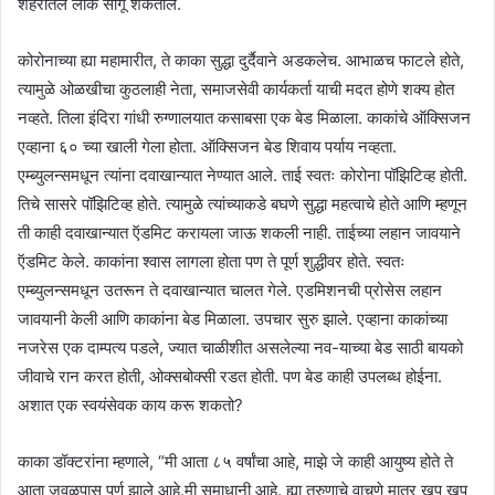
शहरातले लोक सांगू शकतील.
कोरोनाच्या ह्या महामारीत, ते काका सुद्धा दुर्दैवाने अडकलेच. आभाळच फाटले होते,
त्यामुळे ओळखीचा कुठलाही नेता, समाजसेवी कार्यकर्ता याची मदत होणे शक्य होत
नव्हते. तिला इंदिरा गांधी रुग्णालयात कसाबसा एक बेड मिळाला. काकांचे ऑक्सिजन
एव्हाना ६० च्या खाली गेला होता. ऑक्सिजन बेड शिवाय पर्याय नव्हता.
एम्ब्युलन्समधून त्यांना दवाखान्यात नेण्यात आले. ताई स्वतः कोरोना पॉझिटिव्ह होती.
तिचे सासरे पॉझिटिव्ह होते. त्यामुळे त्यांच्याकडे बघणे सुद्धा महत्वाचे होते आणि म्हणून
ती काही दवाखान्यात ऍडमिट करायला जाऊ शकली नाही. ताईच्या लहान जावयाने
ऍडमिट केले. काकांना श्वास लागला होता पण ते पूर्ण शुद्धीवर होते. स्वतः
एम्ब्युलन्समधून उतरून ते दवाखान्यात चालत गेले. एडमिशनची प्रोसेस लहान
जावयानी केली आणि काकांना बेड मिळाला. उपचार सुरु झाले. एव्हाना काकांच्या
नजरेस एक दाम्पत्य पडले, ज्यात चाळीशीत असलेल्या नव-याच्या बेड साठी बायको
जीवाचे रान करत होती, ओक्सबोक्सी रडत होती. पण बेड काही उपलब्ध होईना.
अशात एक स्वयंसेवक काय करू शकतो?
काका डॉक्टरांना म्हणाले, “मी आता ८५ वर्षांचा आहे, माझे जे काही आयुष्य होते ते
आता जवळपास पूर्ण झाले आहे.मी समाधानी आहे. ह्या तरुणाचे वाचणे मात्र खूप खूप