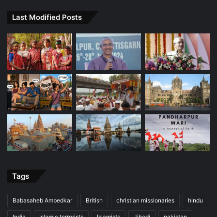
Last Modified Posts
Tags
Babasaheb Ambedkar
British
christian missionaries
hindu
India
Islamic terrorists
Islamists
Jihadi
pakistan