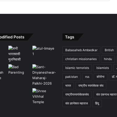
odified Posts
Tags
Babasaheb Ambedkar
British
christian missionaries
hindu
Islamic terrorists
Islamists
pakistan
rss
कोरोना
डॉ. 
भारत
राष्ट्रीय स्वयंसेवक संघ
राष्ट्रीयस्वयंसेवकसंघ
संत एकनाथ महारा
संत ज्ञानेश्वर महाराज
हिंदू