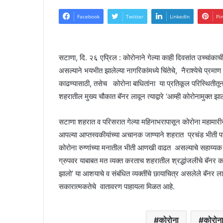
Facebook
Twitter
LinkedIn
Pi
सटाणा, दि. २६ एप्रिल : कोरोनाने गेल्या काही दिवसांत उच्चांकाच
असल्याने भयभीत झालेल्या नागरिकांमध्ये चिंतेचे, नैराश्येचे प्रम
काढण्यासाठी, तसेच कोरोना बाधितांना या प्रतिकूल परिस्थितीतून
शहरातील मुख्य चौकात बॅनर लावून त्याद्वारे ‘आम्ही कोरोनामुक्त झा
सटाणा शहरात व परिसरात गेल्या महिनाभरापासून कोरोना महामारीने
आपल्या आप्तस्वकीयांच्या अचानक जाण्याने शहरात प्रचंड भीती पस
कोरोना रुग्णांच्या मनातील भीती आणखी वाढत असल्याचे सहाय्यक पोल
ग्रुपवर याबाबत मत व्यक्त करताच शहरातील श्रद्धांजलीचे बॅनर का
झालो’ या आशयाचे व संबंधित व्यक्तींचे छायाचित्र असलेले बॅनर ल
सकारात्मकतेचे वातावरण पाहायला मिळत आहे.
कोरोना
कोरोना 