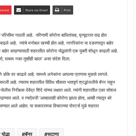
nterest
Share via Email
Print
ी परिसीमा गाठली आहे. परिणामी कोरोना बाधितांसह, मृत्यूदरात वाढ होत
ाण वाढले आहे. त्यांचे मनोबल खच्ची होत आहे. नागरिकांना या दडपणातून बाहेर
 बाहेर काढण्यासाठी शहरातील कोरोना योद्धयांनी एक युक्ती शोधून काढली आहे.
लो, घाबरू नका तुम्हीही व्हाल’ असा संदेश दिला.
 डोके वर काढले आहे. यामध्ये अनेकांना आपल्या प्राणास मुकावे लागले.
रली आहे. त्यातच शहरातील विविध चौकात भावपूर्ण श्रद्धांजलीचे बॅनर पाहून
ीस निरीक्षक देवेंद्र शिंदे यांच्या लक्षात आले. त्यांनी शहरातील एका सोशल
ढण्यात आले. व त्याऐवजी ‘आम्हालाही कोरोना झाला होता, आम्ही त्यातून बरे
ावण्यात आले आहेत. या सकारात्मक विचाराच्या पोस्टर्स मुळे शहरात
योद्धा
बॅनर
सटाणा