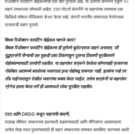
रिअ‍ॅक्शन फायटिंग व्हेईकल्सची एक खेप पुरवली आहे. या अंतर्गत कंपनीने एकूण १०
वाहनं लष्कराला सोपवली आहेत. टाटा मोटर्स कंपनीने या वाहनांच्या ताफ्याचा एक
व्हिडिओ सोशल मीडियावर शेअर केला आहे. कंपनी भारतीय लष्कराला वेगवेगळ्या
प्रकारची वाहनं पुरवते.
​क्विक रिअ‍ॅक्शन फायटिंग व्हेईकल म्हणजे काय?
क्विक रिअ‍ॅक्शन फायटिंग व्हेईकल्स ही पूर्णपणे बुलेटप्रूफ वाहनं असतात, जी
युद्धप्रसंगी सैन्याची एक तुकडी एका ठिकाणाहून दुसऱ्या ठिकाणी सुरक्षितपणे
पोहोचवण्यासाठी उपयोगी पडतील. या वाहनांवर शत्रूने केलेला कोणत्याही प्रकारचा
गोळीबार आतमध्ये बसलेल्या जवानाला इजा पोहोचवू शकणार नाही. इतकंच नव्हे तर
लँड माईन्सपासून देखील जवानांचा बचाव केला जाईल. तसेच शत्रूंनी या वाहनांवर
ग्रेनेड हल्ला केला तरी ही आतमधले लोक सुरक्षित राहतील.
​टाटा आणि DRDO कडून वाहनांची बांधणी,
लडाख सीमेवर लष्कराच्या हालचाली वाढवण्यासाठी आणि सैनिकांना आवश्यकता
असेल तेव्हा मदत पुरवण्यासाठी ही वाहनं लष्कराच्या ताफ्यात समाविष्ट करण्यात आली