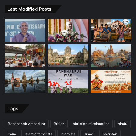
Last Modified Posts
Tags
Babasaheb Ambedkar
British
christian missionaries
hindu
India
Islamic terrorists
Islamists
Jihadi
pakistan