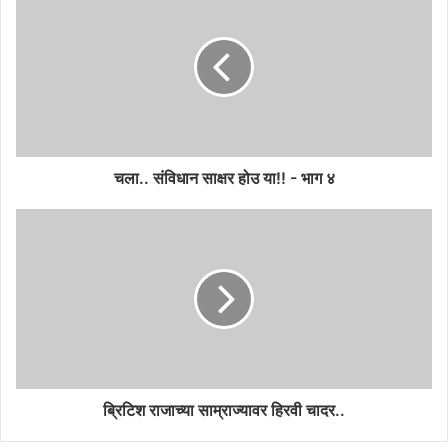
चला.. संविधान साक्षर होउ या!! - भाग ४
ब्रिटिश राजाच्या साम्राज्यावर हिरवी चादर..