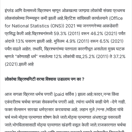
इंग्लंड आणि वेल्समध्ये ख्रिश्चन म्हणून ओळखल्या जाणार्‍या लोकांची संख्या प्रथमच
लोकसंख्येच्या निम्म्याहून कमी झाली आहे.ब्रिटिश सांख्यिकी कार्यालयाने (Office
for National Statistics (ONS)) 2021 च्या जनगणनेच्या आकडेवारी
प्रसिद्ध केली आहे.ख्रिश्चनांमध्ये 59.3% (2011) वरून 46.2% (2021) पर्यंत
अंदाजे 13% घसरण झाली आहे. मुस्लिम 4.9% (2011) वरून 6.5% (2021)
पर्यंत वाढले आहेत. तथापि, ख्रिश्चनांच्या पतनाला कारणीभूत असलेला मुख्य घटक
म्हणजे “कोणताही धर्म” नसलेल्या 12% लोकांची वाढ,25.2% (2011) ते 37.2%
(2021).झाली आहे
लोकांचा ख्रिश्चनिटी वरचा विश्वास उडालाय पण का ?
आज सगळा ख्रिस्त धर्मच पगारी (paid सर्विस ) झाला आहे.फादर,नन्स किंवा
एकंदरीतच चर्चचा सगळा सेवकवर्गच पगारी आहे. त्यांना धर्माचे काही घेणे -देणे नाही.
फक्त सेल्समन सारखा धर्मप्रसार करावयाचा आहे. लहान मुले /नन्स /महिला यांचे
चर्च मध्ये मोठ्या प्रमाणात शोषण केले जाते.मोठ्या प्रमाणात अंधश्रद्धा पसरवली
जाते.भोगविलासासाठी मोठ्या प्रमाणात खंडणी वसूल केली जाते.राजकारणात चर्चचा