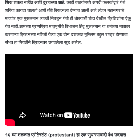
शिरू शकत नाहीत अशी दुरावस्था आहे.
काही वस्त्यांमध्ये अगदी फलकांद्वारे येथे
शरिया कायदा चालतो अशी तंबी ब्रिटनला देण्यात आली आहे.लंडन महानगराचे
महापौर एक मुसलमान व्यक्ती निवडून येतो ही धोक्याची घंटा देखील ब्रिटिशांना ऐकू
येत नाही.आमच्या प्राणप्रिय मातृभूमीचे विभाजन हिंदू मुसलमान या धर्माच्या नावावर
करणाऱ्या ब्रिटनच्या नशिबी येत्या एक दोन दशकात मुस्लिम बहुल राष्ट्र होण्याचा
संभव हा नियतीने ब्रिटनवर उगवलेला सूड असेल.
१६ व्या शतकात प्रोटेस्टंट (protestant
)
हा एक सुधारणावादी पंथ उदयास