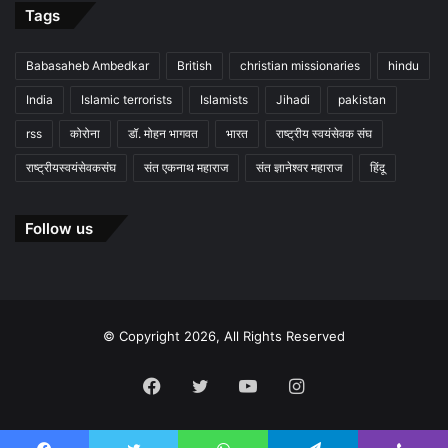
Tags
Babasaheb Ambedkar
British
christian missionaries
hindu
India
Islamic terrorists
Islamists
Jihadi
pakistan
rss
कोरोना
डॉ. मोहन भागवत
भारत
राष्ट्रीय स्वयंसेवक संघ
राष्ट्रीयस्वयंसेवकसंघ
संत एकनाथ महाराज
संत ज्ञानेश्वर महाराज
हिंदू
Follow us
© Copyright 2026, All Rights Reserved
Facebook
Twitter
YouTube
Instagram