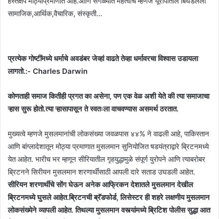
हस्तक्षेप मोठ्याप्रमाणात आहे.आणि सगळ्यात महत्वाचे म्हणजे यूरोपातील बिघडलेली
सामाजिक,आर्थिक,वैचारिक, संस्कृती…
प्रत्येक गोष्टींमध्ये धर्माचे अवडंबर जेव्हां वाढते तेव्हा धर्मावरचा विश्वास उडायला
लागतो.:- Charles Darwin
कोणताही समाज कितीही प्रगत का असेना, पण एक वेळ अशी येते की त्या समाजाचा
ऱ्हास सुरू होतो.त्या ऱ्हासापासून ते स्वतःला वाचवण्यास असमर्थ ठरतात.
मुख्यत्वे म्हणजे मुसलमानांची लोकसंख्या जवळपास ४४% ने वाढली आहे, पाकिस्तान
आणि बांग्लादेशातून मोठ्या प्रमाणात मुसलमान सुनियोजित षडयंत्राद्वारे ब्रिटनमध्ये
येत आहेत. भारीच भर म्हणून सीरियातील गृहयुद्धामुळे संपूर्ण युरोपने आणि त्याबरोबर
ब्रिटनने सिरीयन मुसलमान शरणार्थींसाठी आपली दारे सताड उघडली आहेत.
सीरियन
शरणार्थींचे सोंग घेऊन अनेक आफ्रिकन देशातले मुसलमान देखील
ब्रिटनमध्ये घुसले आहेत.ब्रिटनची ब्रॅडफोर्ड, लिसेस्टर ही शहरे लक्षणीय मुसलमान
लोकसंख्येने व्यापली आहेत. तिथल्या मुसलमान वस्त्यांमध्ये ब्रिटिश पोलीस सुद्धा आत