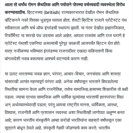
आला तो धर्मांध रोमन कॅथलिक आणि पर्यायाने पोपच्या वर्चस्ववादी व्यवस्थेला विरोध
करण्यासाठीच.
ब्रिटनच्या (
british
) राज्यकारभारात देखील रोमन कॅथलिक
व्हॅटिकनने नको तितका धुडगूस घातला होता. शेवटी ब्रिटिश राजाने प्रोटेस्टंट पंथ
स्वीकारला आणि चर्च ऑफ इंग्लंडची स्थापना झाली. या नंतर देखील इव्हानजिकल,
रिफॉर्मिस्ट या सारखे पंथ उदयास आले आहेत. आपला राजवंश आणि राज घराणे हे
प्रोटेस्ट पंथाशी एकनिष्ठ असल्याची पुरेपूर काळजी आजपर्यंत ब्रिटन घेत होते.
मात्र नजीकच्या भविष्यात इंग्लंडच्या राजगादीवर एखादा पाकिस्तानी किंवा
बांगलादेशी नवाब बसल्यास आश्चर्य वाटण्याचे कारण नाही.
या उलट भारताच्या जवळ ज्ञान, परंपरा, आचार-विचार, जनसंवाद आणि शास्त्र
यांसारखी अत्यंत महत्त्वपूर्ण परंपरा आहे. अनेक वर्षांपासून भारताने बिघडलेल्या
स्थितीचा सामना केला आणि राजनैतिक, तसेच सामाजिक र्‍हासाच्या शिकारीस तो बळी
पडला. ज्याचा प्रभाव सामाजिक आणि धार्मिक मूल्यांसह भारताची ज्ञानपरंपरा विद्या
अन् अर्थव्यवस्थेवरही पडला; परंतु आमचा राष्ट्रीय मानस, धार्मिकता, आस्था,
विश्वास, राजनीती आणि प्रशासन व्यवस्था अशा स्थितीतही लागोपाठ अक्षुण्ण बनत
आहे; कारण भारतीय संस्कृतीने आम्हा करोडो भारतियांना सहस्रो वर्षांपासून एका
सूत्राने बांधून ठेवले आहे. संस्कृती नेहमी जोडण्याचे काम करते. भारतीय