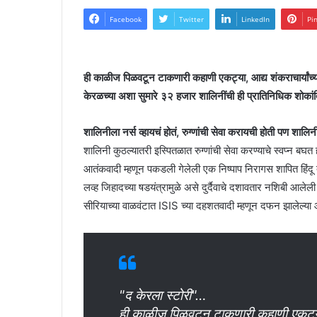
Facebook
Twitter
LinkedIn
Pi
ही काळीज पिळवटून टाकणारी कहाणी एकट्या, आद्य शंकराचार्यांच
केरळच्या अशा सुमारे ३२ हजार शालिनींची ही प्रातिनिधिक शोका
शालिनीला नर्स व्हायचं होतं, रुग्णांची सेवा करायची होती पण श
शालिनी कुठल्यातरी इस्पितळात रुग्णांची सेवा करण्याचे स्वप्न ब
आतंकवादी म्हणून पकडली गेलेली एक निष्पाप निरागस शापित हिंद
लव्ह जिहादच्या षडयंत्रामुळे असे दुर्दैवाचे दशावतार नशिबी आल
सीरियाच्या वाळवंटात ISIS च्या दहशतवादी म्हणून दफन झालेल्य
"द केरला स्टोरी"…
ही काळीज पिळवटून टाकणारी कहाणी एकट्या, 