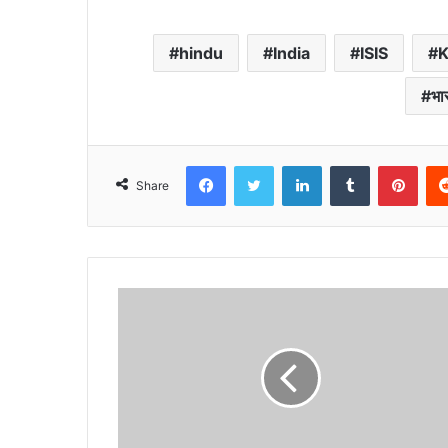
hindu
India
ISIS
K
भा
Facebook
Twitter
LinkedIn
Tumblr
Pint
Share