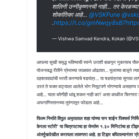
शालिनी उन्नीकृष्णनची नाही… तर केरळच्या
शोकांतिका आहे…
@VSKPune
@vskd
.
https://t.co/gmNwqy8sB7
http
— Vishwa Samvad Kendra, Kokan (@V
आपल्या सुखी समृद्ध भविष्याची स्वप्ने उराशी बाळगून नुकत्याच यौव
योजनाबद्ध रीतीने प्रेमाच्या जाळ्यात ओढतात… मुलाच्या बाजूने त
दहशतवाद्यांची भरती करण्याचे षडयंत्र… या षडयंत्राचा सुगावा 
उरतं ते फक्त वाट्याला आलेले भोग निमूटपणे भोगण्याचे असहाय
आहे… याला कोणीही थांबू शकत नाही का? असा काळीज चिरणारा टाहो
अफगाणिस्तानच्या तुरुंगातून फोडला आहे…
फिल्म निर्माते विपुल अमृतलाल शहा यांच्या सन शाईन पिक्चर्स निर्मि
केरला स्टोरी” या चित्रपटाचा हा जेमतेम १.३० मिनिटांचा हा टी
अंतर्मुखदेखील करायला लावणारा आहे. हा टिझर बघितल्यानंतर प्र