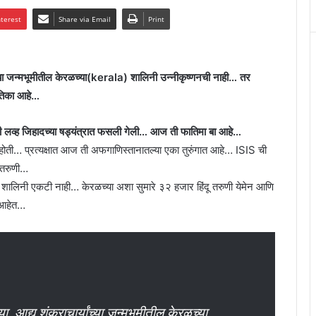
nterest
Share via Email
Print
्या जन्मभूमीतील केरळच्या(kerala) शालिनी उन्नीकृष्णनची नाही… तर
ंतिका आहे…
ालिनी लव्ह जिहादच्या षड्यंत्रात फसली गेली… आज ती फातिमा बा आहे…
घत होती… प्रत्यक्षात आज ती अफगाणिस्तानातल्या एका तुरुंगात आहे… ISIS ची
ू तरुणी…
ेली शालिनी एकटी नाही… केरळच्या अशा सुमारे ३२ हजार हिंदू तरुणी येमेन आणि
ा आहेत…
आद्य शंकराचार्यांच्या जन्मभूमीतील केरळच्या