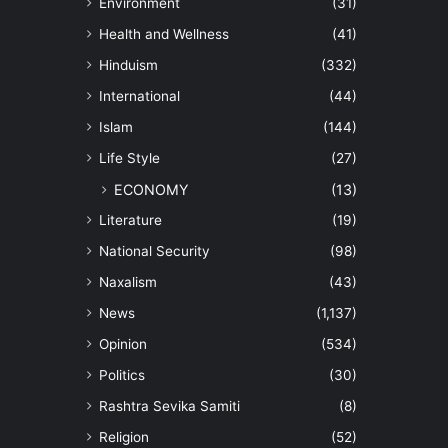
Environment
(31)
Health and Wellness
(41)
Hinduism
(332)
International
(44)
Islam
(144)
Life Style
(27)
ECONOMY
(13)
Literature
(19)
National Security
(98)
Naxalism
(43)
News
(1,137)
Opinion
(534)
Politics
(30)
Rashtra Sevika Samiti
(8)
Religion
(52)