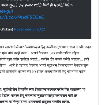
 अशा सुमारे ३२ हजार शालिनींची ही प्रातिनिधिक
evgiri
s://t.co/xNHdF8EQaG
SKKokan)
November 3, 2022
नात पदार्पण केलेल्या भोळ्याभाबड्या हिंदू तरुणींना मुसलमान तरुण अगदी ठरवून
्यात प्रेम वगैरे काही नसतं… असतं ते फक्त ISIS साठी काफिर महिला
लागेपर्यंत खूप उशीर झालेला असतो… परतीचे दोर कापले गेलेले असतात… हाती
्य जीवन… आणि हे षडयंत्र केरळात अगदी खुलेआम दिवसाढवळ्या बेधडक सुरू
 शालिनीने आपल्या त्या ३२ हजार अभागी केरळी हिंदू भगिनींच्या वतीने,
त, सुदीप्तो सेन दिग्दर्शित लव्ह जिहादच्या षडयंत्रावरील येऊ घातलेल्या “द
झर देखील, समस्त हिंदू समाजाला नुसताच जागृत करणाराच नाही तर
ेक्षकांना या चित्रपटाच्या आगमनाची आतुरता नक्कीच लागेल.