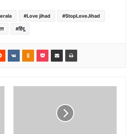
erala
Love jihad
StopLoveJihad
रत
हिंदू
erest
Reddit
VKontakte
Odnoklassniki
Pocket
Share via Email
Print